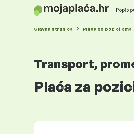
Popis po
Glavna stranica
Plaće
po pozicijama
Transport, promet
Plaća za pozic