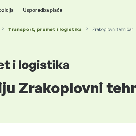
zicija
Usporedba plaća
Transport, promet i logistika
Zrakoplovni tehničar
 i logistika
iju Zrakoplovni teh