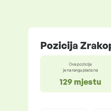
Pozicija Zrako
Ova pozicija
je na rangu plaća na
129 mjestu