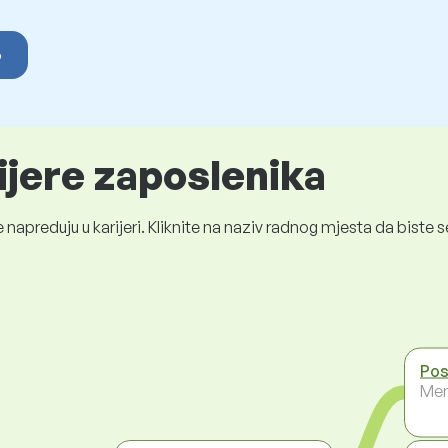
o
ijere zaposlenika
 napreduju u karijeri. Kliknite na naziv radnog mjesta da bist
Pos
Men