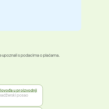
e se upoznali s podacima o plaćama.
lovođa u proizvodnji
adžerski posao