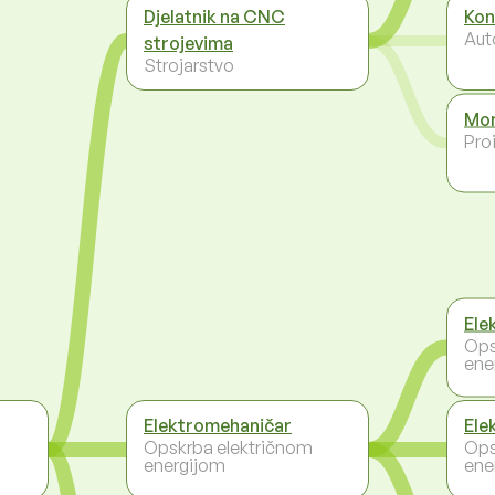
Djelatnik na CNC
Kon
Aut
strojevima
Strojarstvo
Mon
Pro
Ele
Ops
ene
Elektromehaničar
Ele
Opskrba električnom
Ops
energijom
ene