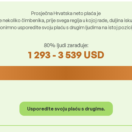
Prosječna Hrvatska neto plaća je
nekoliko čimbenika, prije svega regija u kojoj rade, duljina iskus
nimno usporedite svoju plaću s drugim ljudima na istoj poziciji i
80% ljudi zarađuje:
1 293 - 3 539 USD
Usporedite svoju plaću s drugima.