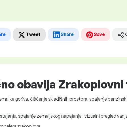
are
Tweet
Share
Save
čno obavlja Zrakoplovni
ka goriva, čišćenje skladišnih prostora, spajanje benzinskih 
ajanju, spajanje zemaljskog napajanja i vizualni pregled vanjs
propelera zrakoplova.