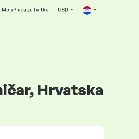
MojaPlaća za tvrtke
USD
ničar, Hrvatska