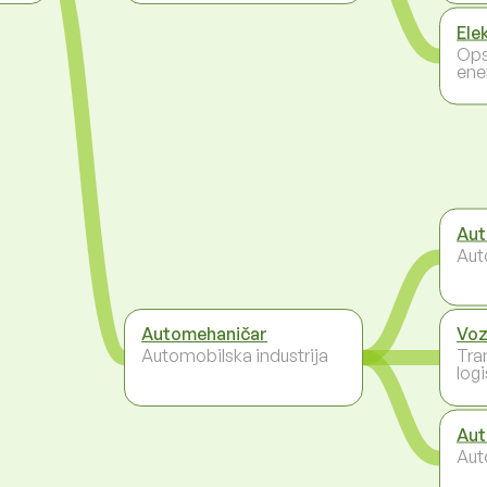
Ele
Ops
ene
Aut
Aut
Automehaničar
Voz
Automobilska industrija
Tra
logi
Aut
Aut