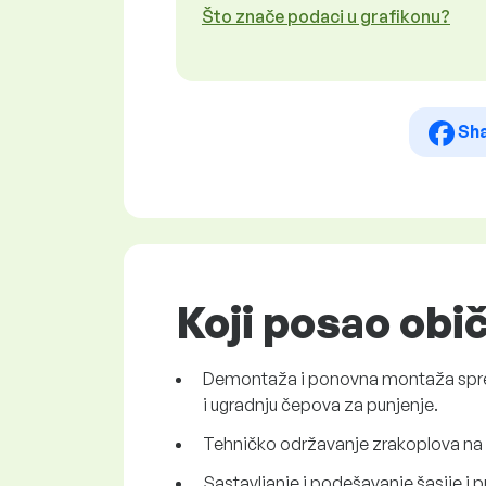
Što znače podaci u grafikonu?
Sh
Koji posao obi
Demontaža i ponovna montaža spremni
i ugradnju čepova za punjenje.
Tehničko održavanje zrakoplova na st
Sastavljanje i podešavanje šasije i 