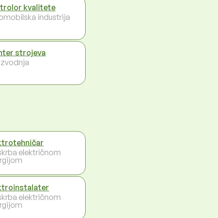
trolor kvalitete
omobilska industrija
ter strojeva
izvodnja
ktrotehničar
krba električnom
rgijom
ktroinstalater
krba električnom
rgijom