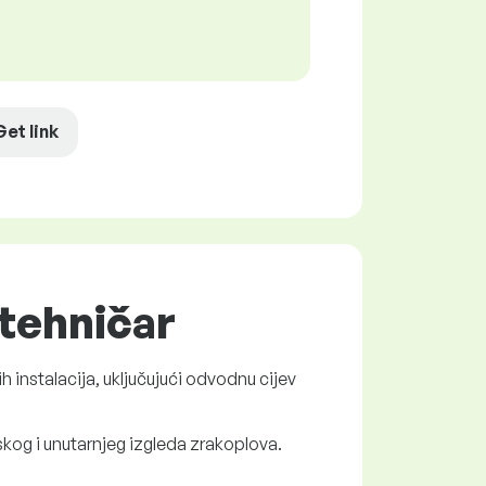
Get link
 tehničar
instalacija, uključujući odvodnu cijev
kog i unutarnjeg izgleda zrakoplova.