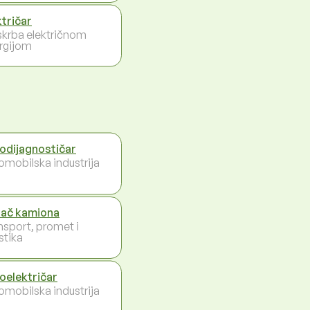
ktričar
krba električnom
rgijom
odijagnostičar
omobilska industrija
ač kamiona
nsport, promet i
stika
oelektričar
omobilska industrija