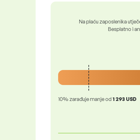
Na plaću zaposlenika utječe 
Besplatno i ano
10% zarađuje manje od
1 293 USD