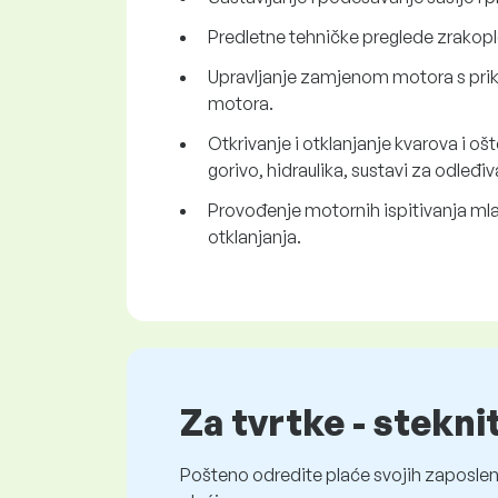
Predletne tehničke preglede zrakoplo
Upravljanje zamjenom motora s prik
motora.
Otkrivanje i otklanjanje kvarova i oš
gorivo, hidraulika, sustavi za odleđiv
Provođenje motornih ispitivanja mlaz
otklanjanja.
Za tvrtke - stekni
Pošteno odredite plaće svojih zaposleni