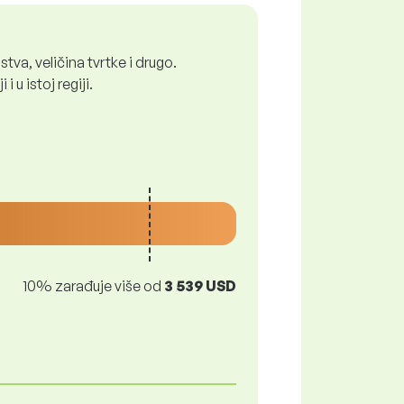
tva, veličina tvrtke i drugo.
 u istoj regiji.
10% zarađuje više od
3 539 USD