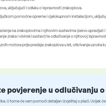
va, uključujući i odluku o ispravnosti zrakoplova.
ljučkom pomoćne opreme i cjelokupnom instalacijom, uključuj
tećenja na zrakoplovima i njihovim sustavima (servo upravljač i 
anje zraka i visinski sustavi) te odlučivanje o njihovoj ispravnost
nih motora prije predaje zrakoplova u let, otkrivanje uzroka k
te povjerenje u odlučivanju 
ka. U tome će vam pomoći detaljan izvještaj o plaći. Uvijek ćet