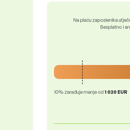
Na plaću zaposlenika utječe 
Besplatno i ano
10% zarađuje manje od
1 020 EUR