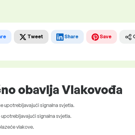
are
Tweet
Share
Save
čno obavlja Vlakovođa
 upotrebljavajući signalna svjetla.
upotrebljavajući signalna svjetla.
dolazeće vlakove.