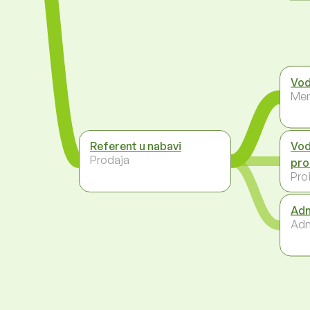
Vod
Men
Referent u nabavi
Vod
Prodaja
pro
Pro
Adm
Adm