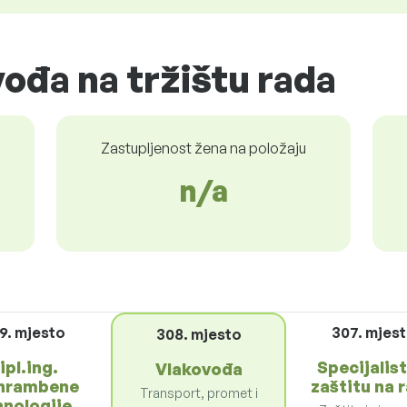
vođa na tržištu rada
Zastupljenost žena na položaju
n/a
9. mjesto
307. mjes
308. mjesto
ipl.ing.
Specijalist
Vlakovođa
hrambene
zaštitu na 
Transport, promet i
hnologije