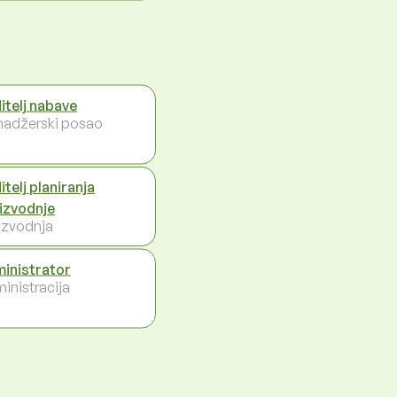
itelj nabave
adžerski posao
itelj planiranja
izvodnje
izvodnja
inistrator
inistracija