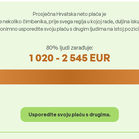
Prosječna Hrvatska neto plaća je
nekoliko čimbenika, prije svega regija u kojoj rade, duljina iskus
nimno usporedite svoju plaću s drugim ljudima na istoj poziciji i
80% ljudi zarađuje:
1 020 - 2 545 EUR
Usporedite svoju plaću s drugima.