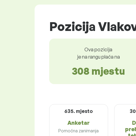
Pozicija Vlako
Ova pozicija
je na rangu plaća na
308 mjestu
635. mjesto
30
Anketar
D
pre
Pomoćna zanimanja
te