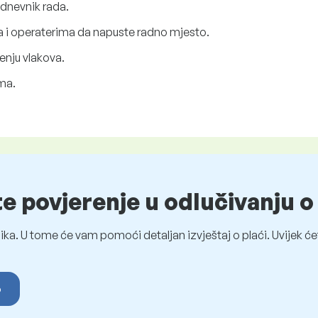
 dnevnik rada.
 i operaterima da napuste radno mjesto.
enju vlakova.
ma.
te povjerenje u odlučivanju 
ka. U tome će vam pomoći detaljan izvještaj o plaći. Uvijek ćet
o