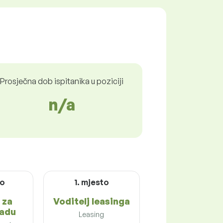
Prosječna dob ispitanika u poziciji
n/a
to
1. mjesto
 za
Voditelj leasinga
radu
Leasing