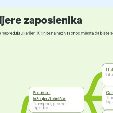
ijere zaposlenika
 napreduju u karijeri. Kliknite na naziv radnog mjesta da bist
IT 
Inf
Prometni
Car
Tra
inženjer/tehničar
logi
Transport, promet i
logistika