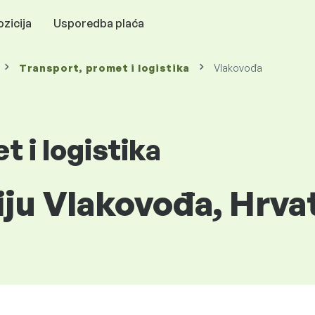
zicija
Usporedba plaća
Transport, promet i logistika
Vlakovođa
 i logistika
iju Vlakovođa, Hrva