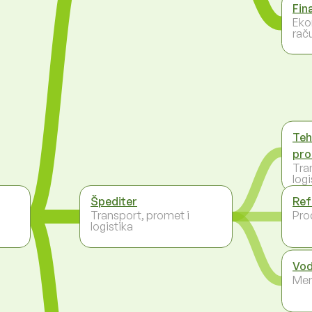
Fin
Eko
rač
Teh
pr
Tra
logi
Špediter
Ref
Transport, promet i
Pro
logistika
Vod
Men