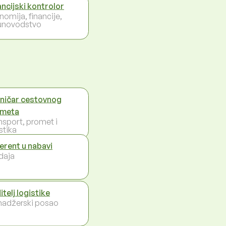
ancijski kontrolor
nomija, financije,
unovodstvo
ničar cestovnog
ometa
nsport, promet i
stika
erent u nabavi
daja
itelj logistike
adžerski posao