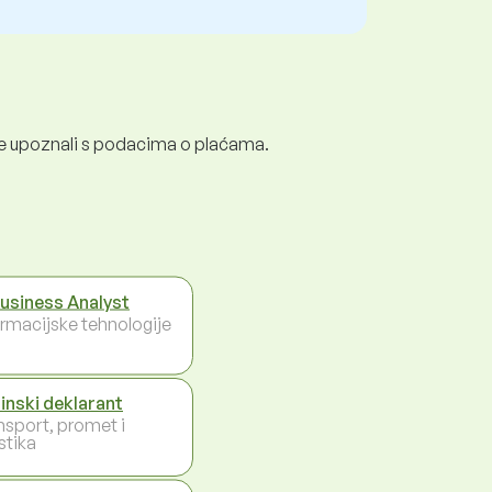
e se upoznali s podacima o plaćama.
Business Analyst
ormacijske tehnologije
inski deklarant
nsport, promet i
stika