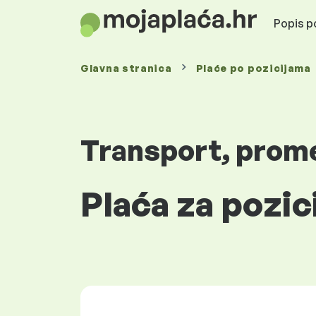
Popis po
Glavna stranica
Plaće
po pozicijama
Transport, promet
Plaća za pozic