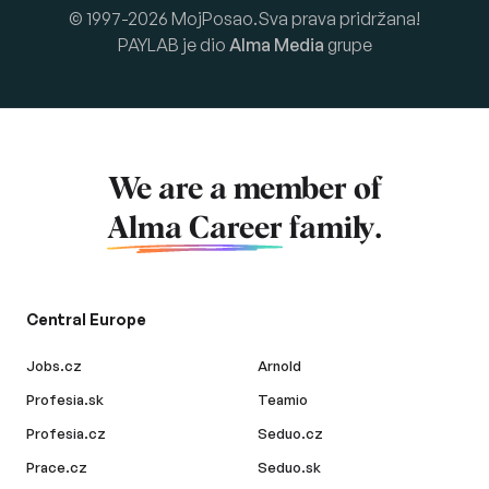
© 1997-2026 MojPosao.Sva prava pridržana!
PAYLAB je dio
Alma Media
grupe
We are a member of
Alma Career
family.
Central Europe
Jobs.cz
Arnold
Profesia.sk
Teamio
Profesia.cz
Seduo.cz
Prace.cz
Seduo.sk