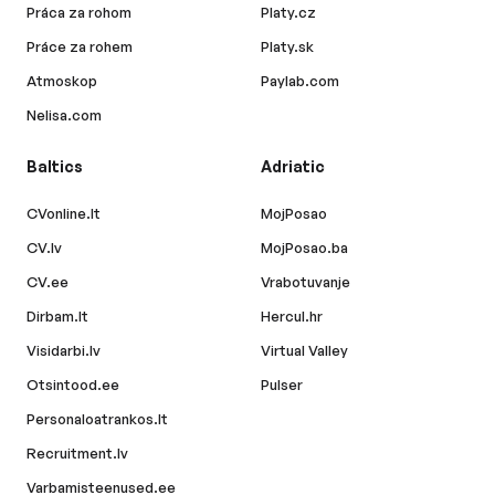
Práca za rohom
Platy.cz
Práce za rohem
Platy.sk
Atmoskop
Paylab.com
Nelisa.com
Baltics
Adriatic
CVonline.lt
MojPosao
CV.lv
MojPosao.ba
CV.ee
Vrabotuvanje
Dirbam.lt
Hercul.hr
Visidarbi.lv
Virtual Valley
Otsintood.ee
Pulser
Personaloatrankos.lt
Recruitment.lv
Varbamisteenused.ee