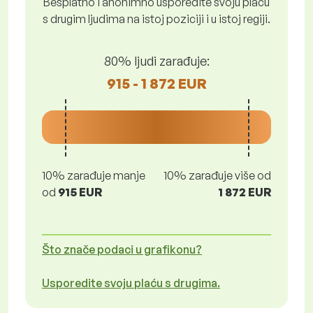
Besplatno i anonimno usporedite svoju plaću
s drugim ljudima na istoj poziciji i u istoj regiji.
80% ljudi zarađuje:
915 - 1 872 EUR
10% zarađuje manje
10% zarađuje više od
od
915 EUR
1 872 EUR
Što znače podaci u grafikonu?
Usporedite svoju plaću s drugima.