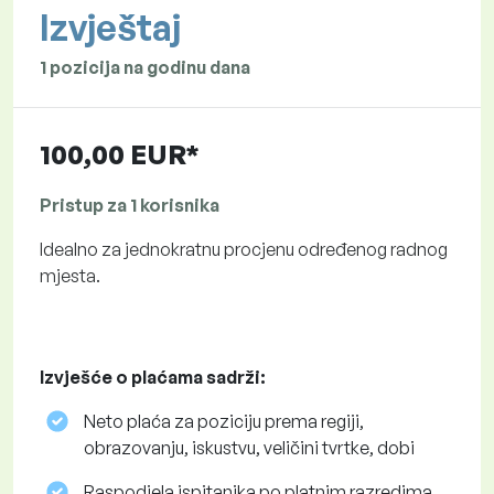
Izvještaj
1 pozicija na godinu dana
100,00 EUR*
Pristup za 1 korisnika
Idealno za jednokratnu procjenu određenog radnog
mjesta.
Izvješće o plaćama sadrži:
Neto plaća za poziciju prema regiji,
obrazovanju, iskustvu, veličini tvrtke, dobi
Raspodjela ispitanika po platnim razredima