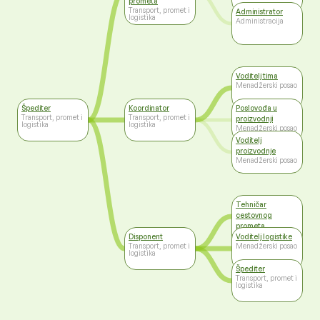
prometa
Transport, promet i
Administrator
logistika
Administracija
Voditelj tima
Menadžerski posao
Špediter
Koordinator
Poslovođa u
Transport, promet i
Transport, promet i
proizvodnji
logistika
logistika
Menadžerski posao
Voditelj
proizvodnje
Menadžerski posao
Tehničar
cestovnog
prometa
Transport, promet i
Disponent
Voditelj logistike
logistika
Transport, promet i
Menadžerski posao
logistika
Špediter
Transport, promet i
logistika