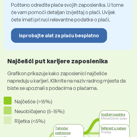
Pošteno odredite plaće svojih zaposlenika. U tome
će vam pomoći detaljan izvještaj o plaći. Uvijek
ćete imati pri ruci relevantne podatke o plaći.
Isprobajte alat za plaću besplatno
Najčešći put karijere zaposlenika
Grafikon prikazuje kako zaposlenici najčešće
napreduju u karijeri. Kliknite na naziv radnog mjesta da
biste se upoznali s podacima o plaćama.
Najčešće (>15%)
Neuobičajeno (5-15%)
Voditelj logistike
Menadžerski posao
Rijetka (<5%)
Tehničar
Referent u nabavi
Prodaja
cestovnog