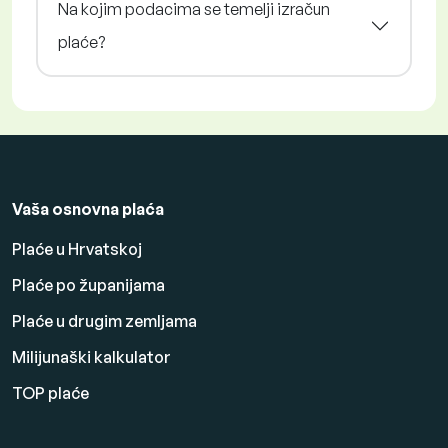
Na kojim podacima se temelji izračun
plaće?
Vaša osnovna plaća
Plaće u Hrvatskoj
Plaće po županijama
Plaće u drugim zemljama
Milijunaški kalkulator
TOP plaće