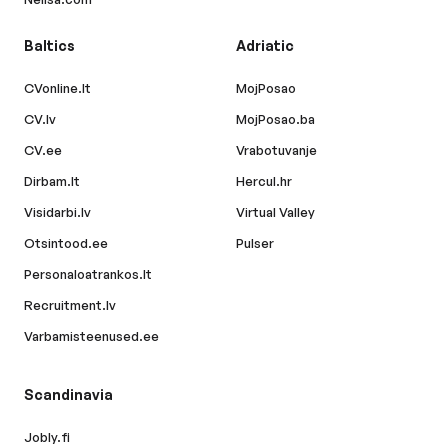
Baltics
Adriatic
CVonline.lt
MojPosao
CV.lv
MojPosao.ba
CV.ee
Vrabotuvanje
Dirbam.lt
Hercul.hr
Visidarbi.lv
Virtual Valley
Otsintood.ee
Pulser
Personaloatrankos.lt
Recruitment.lv
Varbamisteenused.ee
Scandinavia
Jobly.fi