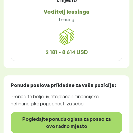
1. mjesto
Voditelj leasinga
Leasing
2 181 - 8 614 USD
Ponude poslova
prikladne za vašu poziciju:
Pronađite bolje uvjete plaće ili financijske i
nefinancijske pogodnosti za sebe.
Pogledajte ponudu oglasa za posao za
ovo radno mjesto