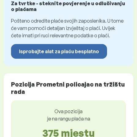
Za tvrtke - steknite povjerenje u odlučivanju
o plaćama
Pošteno odredite plaće svojih zaposlenika. U tome
će vam pomoći detaljan izvještaj o plaći. Uvijek
ćete imati pri ruci relevantne podatke o plaći.
Isprobajte alat za plaću besplatno
Pozicija Prometni policajac na tržištu
rada
Ova pozicija
je na rangu plaća na
375 mjestu