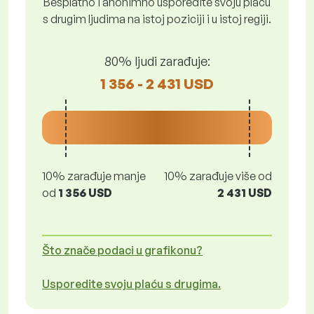
Besplatno i anonimno usporedite svoju plaću
s drugim ljudima na istoj poziciji i u istoj regiji.
80% ljudi zarađuje:
1 356 - 2 431 USD
10% zarađuje manje
10% zarađuje više od
od
1 356 USD
2 431 USD
Što znače podaci u grafikonu?
Usporedite svoju plaću s drugima.