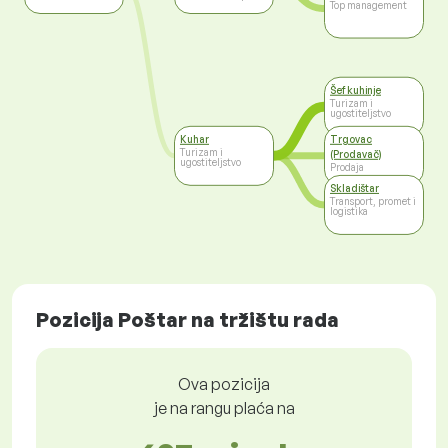
Top management
Šef kuhinje
Turizam i
ugostiteljstvo
Kuhar
Trgovac
Turizam i
(Prodavač)
ugostiteljstvo
Prodaja
Skladištar
Transport, promet i
logistika
Pozicija Poštar na tržištu rada
Ova pozicija
je na rangu plaća na