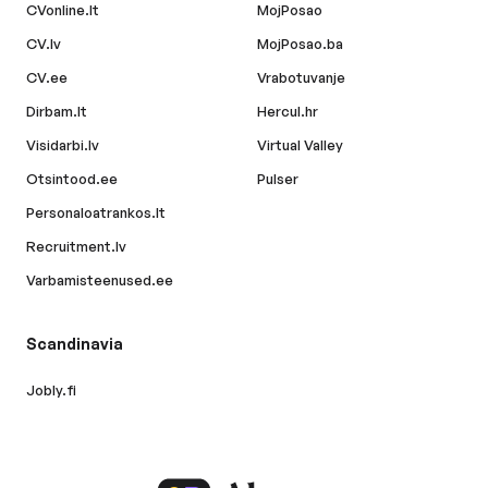
CVonline.lt
MojPosao
CV.lv
MojPosao.ba
CV.ee
Vrabotuvanje
Dirbam.lt
Hercul.hr
Visidarbi.lv
Virtual Valley
Otsintood.ee
Pulser
Personaloatrankos.lt
Recruitment.lv
Varbamisteenused.ee
Scandinavia
Jobly.fi