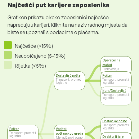
Najčešći put karijere zaposlenika
Grafikon prikazuje kako zaposlenici najčešće
napreduju u karijeri. Kliknite na naziv radnog mjesta da
biste se upoznali s podacima o plaćama.
Najčešće (>15%)
Neuobičajeno (5-15%)
Operater na
Rijetka (<5%)
mašini
Proizvodnja
Dostavljač pošte
Poštar
Transport, promet i
Transport, promet i
logistika
logistika
Kurir/Dostavljač
Transport, promet i
logistika
Dostavljač pošte
Transport, promet i
logistika
Poštar
Voditelj
Transport, promet i
poštanskog ureda
logistika
Direktor filijale
Menadžerski posao