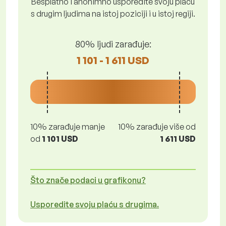
Besplatno i anonimno usporedite svoju plaću
s drugim ljudima na istoj poziciji i u istoj regiji.
80% ljudi zarađuje:
1 101 - 1 611 USD
10% zarađuje manje
10% zarađuje više od
od
1 101 USD
1 611 USD
Što znače podaci u grafikonu?
Usporedite svoju plaću s drugima.