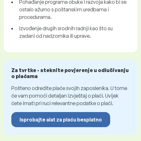
Pohađanje programa obuke i razvoja kako bi se
ostalo ažurno s poštanskim uredbama i
procedurama.
Izvođenje drugih srodnih radnji kao što su
zadani od nadzornika ili uprave.
Za tvrtke - steknite povjerenje u odlučivanju
o plaćama
Pošteno odredite plaće svojih zaposlenika. U tome
će vam pomoći detaljan izvještaj o plaći. Uvijek
ćete imati pri ruci relevantne podatke o plaći.
Isprobajte alat za plaću besplatno