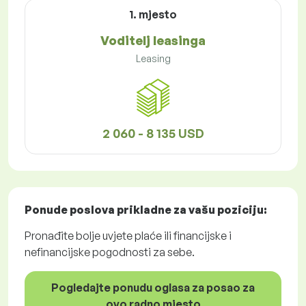
1. mjesto
Voditelj leasinga
Leasing
2 060 - 8 135 USD
Ponude poslova
prikladne za vašu poziciju:
Pronađite bolje uvjete plaće ili financijske i
nefinancijske pogodnosti za sebe.
Pogledajte ponudu oglasa za posao za
ovo radno mjesto