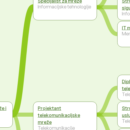
Specijalist za mreže
Str
Informacijske tehnologije
sig
Inf
IT 
Men
Dipl
tel
Tel
e i
Projektant
Str
telekomunikacijske
usl
Tel
mreže
Telekomunikacije