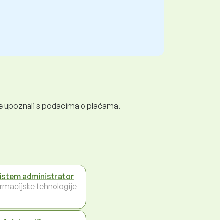
e se upoznali s podacima o plaćama.
sistem administrator
ormacijske tehnologije