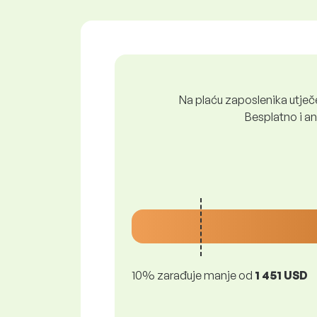
Na plaću zaposlenika utječe 
Besplatno i ano
10% zarađuje manje od
1 451 USD