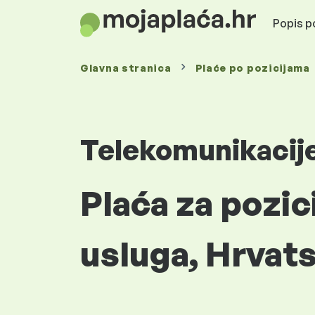
Popis po
Glavna stranica
Plaće
po pozicijama
Telekomunikacij
Plaća za pozic
usluga, Hrvat