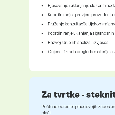
Rješavanje i uklanjanje složenih ned
Koordiniranje i provjera provođenja 
Pružanje konzultacija tijekom migrac
Koordiniranje uklanjanja sigurnosnih 
Razvoj stručnih analiza i izvješća.
Ocjena i izrada pregleda materijala
Za tvrtke - stekni
Pošteno odredite plaće svojih zaposleni
plaći.