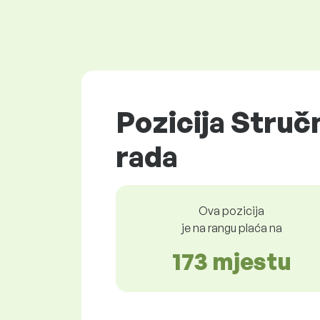
Pozicija Stručn
rada
Ova pozicija
je na rangu plaća na
173 mjestu