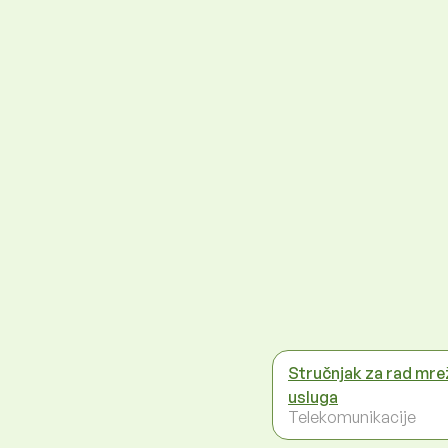
Stručnjak za rad mrež
usluga
Telekomunikacije