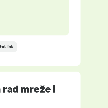
Get link
 rad mreže i