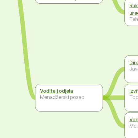
Ruk
ure
Teh
Dir
Jav
Voditelj odjela
Izv
Menadžerski posao
To
Vod
Men