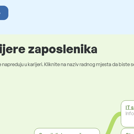
o
ijere zaposlenika
 napreduju u karijeri. Kliknite na naziv radnog mjesta da bist
IT 
Inf