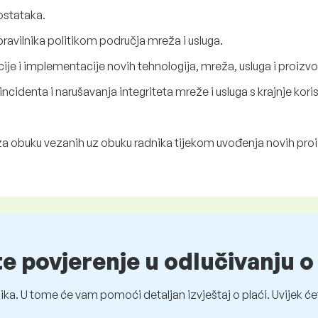
ostataka.
pravilnika politikom područja mreža i usluga.
ije i implementacije novih tehnologija, mreža, usluga i proizv
incidenta i narušavanja integriteta mreže i usluga s krajnje kori
 za obuku vezanih uz obuku radnika tijekom uvođenja novih pro
te povjerenje u odlučivanju 
ka. U tome će vam pomoći detaljan izvještaj o plaći. Uvijek ćet