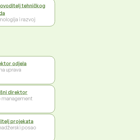
ovoditelj tehničkog
da
nologija i razvoj
ektor odjela
na uprava
ršni direktor
p management
itelj projekata
adžerski posao