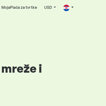
MojaPlaća za tvrtke
USD
 mreže i