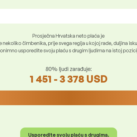
Prosječna Hrvatska neto plaća je
nekoliko čimbenika, prije svega regija u kojoj rade, duljina iskus
nimno usporedite svoju plaću s drugim ljudima na istoj poziciji i
80% ljudi zarađuje:
1 451 - 3 378 USD
Usporedite svoju plaću s drugima.