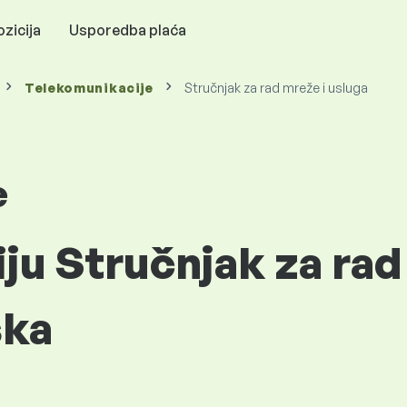
zicija
Usporedba plaća
Telekomunikacije
Stručnjak za rad mreže i usluga
e
iju Stručnjak za rad
ska