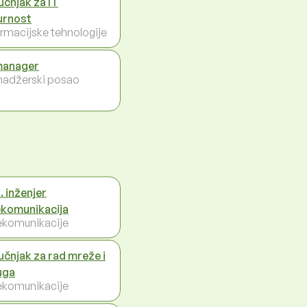
učnjak za IT
urnost
ormacijske tehnologije
manager
adžerski posao
. inženjer
ekomunikacija
ekomunikacije
učnjak za rad mreže i
uga
ekomunikacije