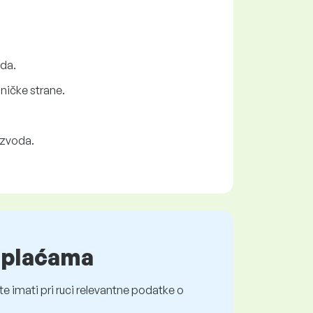
oda.
sničke strane.
izvoda.
o plaćama
e imati pri ruci relevantne podatke o