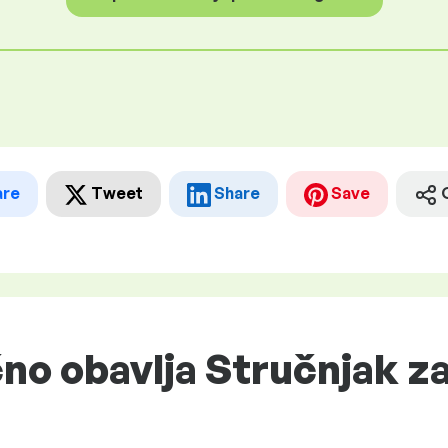
are
Tweet
Share
Save
čno obavlja Stručnjak za