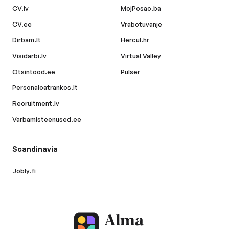
CV.lv
MojPosao.ba
CV.ee
Vrabotuvanje
Dirbam.lt
Hercul.hr
Visidarbi.lv
Virtual Valley
Otsintood.ee
Pulser
Personaloatrankos.lt
Recruitment.lv
Varbamisteenused.ee
Scandinavia
Jobly.fi