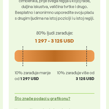
čimbenika, prije svega regija u kojoj rade,
duljina iskustva, veličina tvrtke i drugo.
Besplatno i anonimno usporedite svoju plaću
s drugim ljudima na istoj poziciji i u istoj regiji.
80% ljudi zarađuje:
1 297 - 3 125 USD
10% zarađuje manje
10% zarađuje više od
od
1 297 USD
3 125 USD
Što znače podaci u grafikonu?