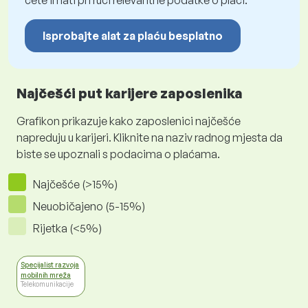
ćete imati pri ruci relevantne podatke o plaći.
Isprobajte alat za plaću besplatno
Najčešći put karijere zaposlenika
Grafikon prikazuje kako zaposlenici najčešće
napreduju u karijeri. Kliknite na naziv radnog mjesta da
biste se upoznali s podacima o plaćama.
Najčešće (>15%)
Neuobičajeno (5-15%)
Rijetka (<5%)
Specijalist razvoja
mobilnih mreža
Telekomunikacije