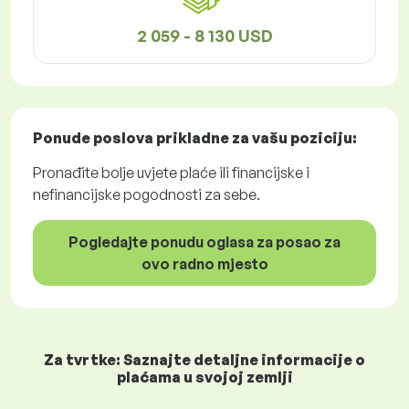
2 059 - 8 130 USD
Ponude poslova
prikladne za vašu poziciju:
Pronađite bolje uvjete plaće ili financijske i
nefinancijske pogodnosti za sebe.
Pogledajte ponudu oglasa za posao za
ovo radno mjesto
Za tvrtke: Saznajte detaljne informacije o
plaćama u svojoj zemlji