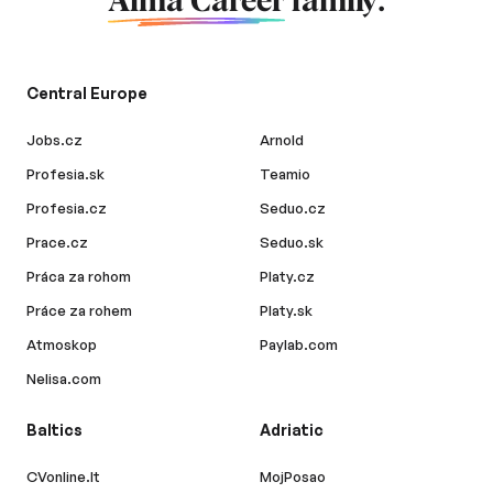
Alma Career
family.
Central Europe
Jobs.cz
Arnold
Profesia.sk
Teamio
Profesia.cz
Seduo.cz
Prace.cz
Seduo.sk
Práca za rohom
Platy.cz
Práce za rohem
Platy.sk
Atmoskop
Paylab.com
Nelisa.com
Baltics
Adriatic
CVonline.lt
MojPosao