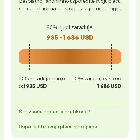
Besplatno i anonimno usporedite svoju plaću
s drugim ljudima na istoj poziciji i u istoj regiji.
80% ljudi zarađuje:
935 - 1 686 USD
10% zarađuje manje
10% zarađuje više od
od
935 USD
1 686 USD
Što znače podaci u grafikonu?
Usporedite svoju plaću s drugima.