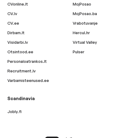
CVonline.lt
MojPosao
CV.lv
MojPosao.ba
CV.ee
Vrabotuvanje
Dirbam.lt
Hercul.hr
Visidarbi.lv
Virtual Valley
Otsintood.ee
Pulser
Personaloatrankos.lt
Recruitment.lv
Varbamisteenused.ee
Scandinavia
Jobly.fi