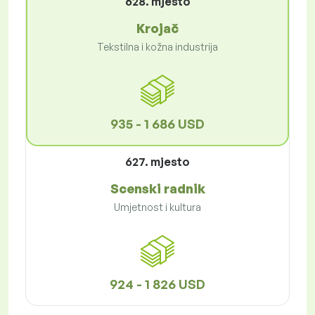
628. mjesto
Krojač
Tekstilna i kožna industrija
935 - 1 686 USD
627. mjesto
Scenski radnik
Umjetnost i kultura
924 - 1 826 USD