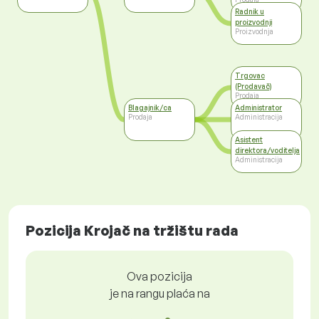
Radnik u
proizvodnji
Proizvodnja
Trgovac
(Prodavač)
Prodaja
Blagajnik/ca
Administrator
Prodaja
Administracija
Asistent
direktora/voditelja
Administracija
Pozicija Krojač na tržištu rada
Ova pozicija
je na rangu plaća na