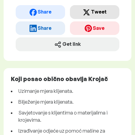
Share
Tweet
Share
Save
Get link
Koji posao obično obavlja Krojač
Uzimanje mjera klijenata.
Bilježenje mjera klijenata.
Savjetovanje s klijentima o materijalima i
krojevima.
Izrađivanje odjeće uz pomoć mašine za