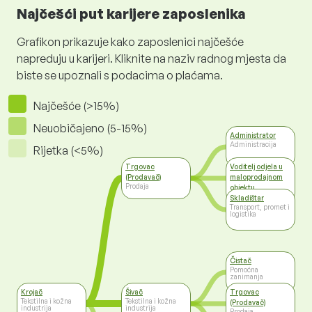
Najčešći put karijere zaposlenika
Grafikon prikazuje kako zaposlenici najčešće
napreduju u karijeri. Kliknite na naziv radnog mjesta da
biste se upoznali s podacima o plaćama.
Najčešće (>15%)
Neuobičajeno (5-15%)
Administrator
Administracija
Rijetka (<5%)
Trgovac
Voditelj odjela u
(Prodavač)
maloprodajnom
Prodaja
objektu
Prodaja
Skladištar
Transport, promet i
logistika
Čistač
Pomoćna
zanimanja
Krojač
Šivač
Trgovac
Tekstilna i kožna
Tekstilna i kožna
(Prodavač)
industrija
industrija
Prodaja