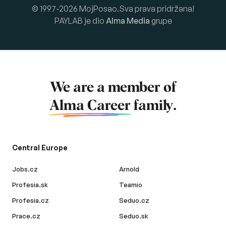
© 1997-2026 MojPosao.Sva prava pridržana!
PAYLAB je dio
Alma Media
grupe
We are a member of
Alma Career
family.
Central Europe
Jobs.cz
Arnold
Profesia.sk
Teamio
Profesia.cz
Seduo.cz
Prace.cz
Seduo.sk