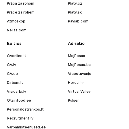
Práca za rohom
Platy.cz
Práce za rohem
Platy.sk
Atmoskop
Paylab.com
Nelisa.com
Baltics
Adriatic
CVonline.lt
MojPosao
CV.lv
MojPosao.ba
CV.ee
Vrabotuvanje
Dirbam.lt
Hercul.hr
Visidarbi.lv
Virtual Valley
Otsintood.ee
Pulser
Personaloatrankos.lt
Recruitment.lv
Varbamisteenused.ee