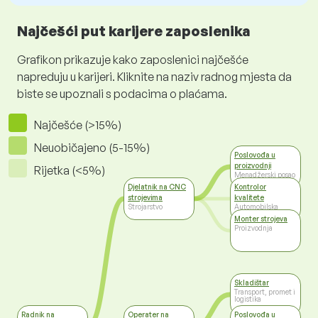
Najčešći put karijere zaposlenika
Grafikon prikazuje kako zaposlenici najčešće
napreduju u karijeri. Kliknite na naziv radnog mjesta da
biste se upoznali s podacima o plaćama.
Najčešće (>15%)
Neuobičajeno (5-15%)
Poslovođa u
proizvodnji
Rijetka (<5%)
Menadžerski posao
Djelatnik na CNC
Kontrolor
strojevima
kvalitete
Strojarstvo
Automobilska
industrija
Monter strojeva
Proizvodnja
Skladištar
Transport, promet i
logistika
Radnik na
Operater na
Poslovođa u