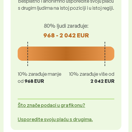
Besplatno i anonimno usporedite svoju plaću
s drugim ljudima na istoj poziciji i u istoj regiji.
80% ljudi zarađuje:
968 - 2 042 EUR
10% zarađuje manje
10% zarađuje više od
od
968 EUR
2 042 EUR
Što znače podaci u grafikonu?
Usporedite svoju plaću s drugima.