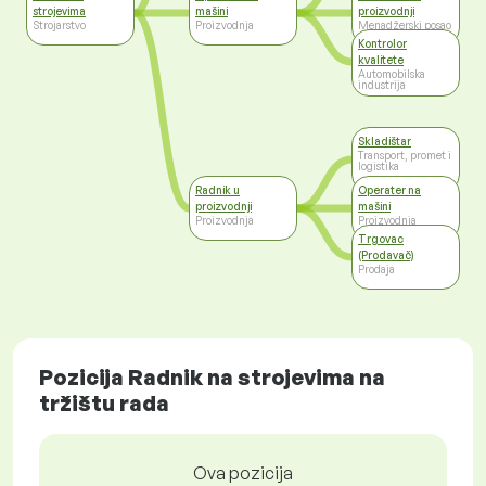
strojevima
mašini
proizvodnji
Strojarstvo
Proizvodnja
Menadžerski posao
Kontrolor
kvalitete
Automobilska
industrija
Skladištar
Transport, promet i
logistika
Radnik u
Operater na
proizvodnji
mašini
Proizvodnja
Proizvodnja
Trgovac
(Prodavač)
Prodaja
Pozicija Radnik na strojevima na
tržištu rada
Ova pozicija