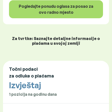
Pogledajte ponudu oglasa za posao za
ovo radno mjesto
Za tvrtke: Saznajte detaljne informacije o
plaćama u svojoj zemlji
Točni podaci
za odluke o plaćama
Izvještaj
1 pozicija na godinu dana