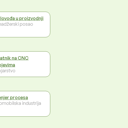
lovođa u proizvodnji
adžerski posao
latnik na CNC
ojevima
ojarstvo
enjer procesa
omobilska industrija