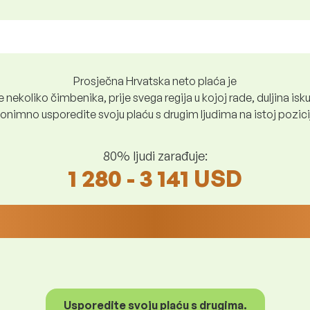
Prosječna Hrvatska neto plaća je
nekoliko čimbenika, prije svega regija u kojoj rade, duljina iskus
nimno usporedite svoju plaću s drugim ljudima na istoj poziciji i
80% ljudi zarađuje:
1 280 - 3 141 USD
Usporedite svoju plaću s drugima.