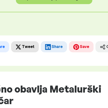
are
Tweet
Share
Save
čno obavlja Metalurški
čar