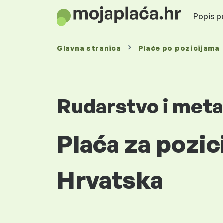
Popis po
Glavna stranica
Plaće
po pozicijama
Rudarstvo i meta
Plaća za pozic
Hrvatska