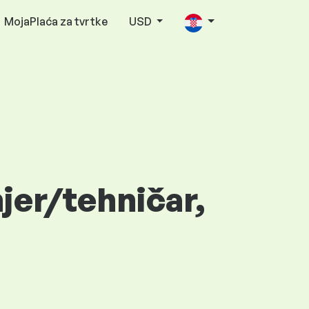
MojaPlaća za tvrtke
USD
jer/tehničar,