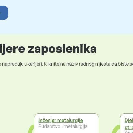
o
ijere zaposlenika
 napreduju u karijeri. Kliknite na naziv radnog mjesta da bist
Inženjer metalurgije
Dje
Rudarstvo i metalurgija
str