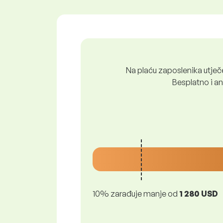
Na plaću zaposlenika utječe 
Besplatno i ano
10% zarađuje manje od
1 280 USD