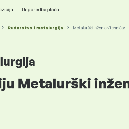
zicija
Usporedba plaća
Rudarstvo i metalurgija
Metalurški inženjer/tehničar
lurgija
iju Metalurški inžen