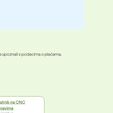
e se upoznali s podacima o plaćama.
latnik na CNC
ojevima