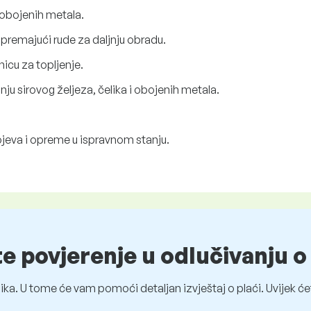
i obojenih metala.
premajući rude za daljnju obradu.
nicu za topljenje.
 sirovog željeza, čelika i obojenih metala.
ojeva i opreme u ispravnom stanju.
te povjerenje u odlučivanju 
ka. U tome će vam pomoći detaljan izvještaj o plaći. Uvijek ćet