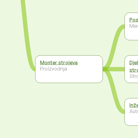
Pos
Men
Monter strojeva
Dje
Proizvodnja
str
Str
Inž
Aut