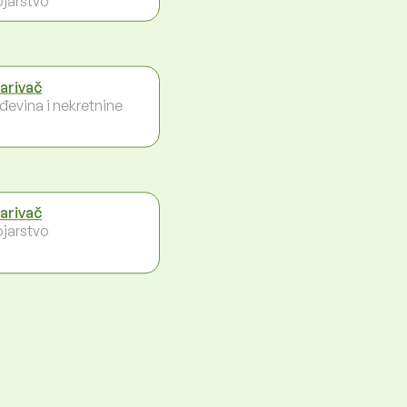
ojarstvo
arivač
đevina i nekretnine
arivač
ojarstvo