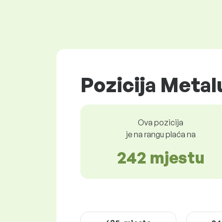
Pozicija Metal
Ova pozicija
je na rangu plaća na
242 mjestu