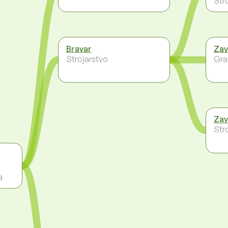
Str
Bravar
Zav
Strojarstvo
Gra
Zav
Str
a