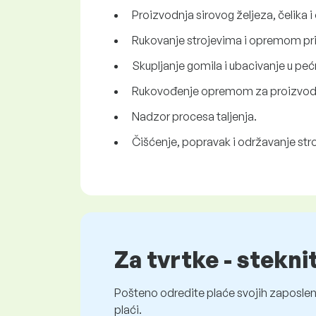
Proizvodnja sirovog željeza, čelika 
Rukovanje strojevima i opremom pri
Skupljanje gomila i ubacivanje u peć
Rukovođenje opremom za proizvodnju
Nadzor procesa taljenja.
Čišćenje, popravak i održavanje str
Za tvrtke - stekni
Pošteno odredite plaće svojih zaposleni
plaći.