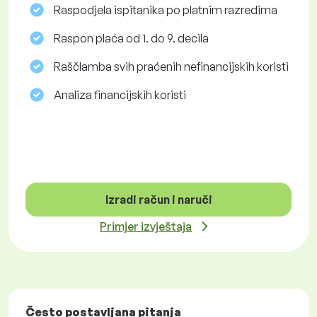
Raspodjela ispitanika po platnim razredima
Raspon plaća od 1. do 9. decila
Raščlamba svih praćenih nefinancijskih koristi
Analiza financijskih koristi
Izradi račun i naruči
Primjer izvještaja
Često postavljana pitanja