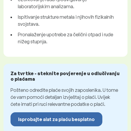
laboratorijskim analizama.
Ispitivanje strukture metala i njihovih fizikalnih
svojstava.
Pronalaženje upotrebe za čelični otpad i rude
nižeg stupnja.
Za tvrtke - steknite povjerenje u odlučivanju
o plaćama
Pošteno odredite plaće svojih zaposlenika. U tome
će vam pomoći detaljan izvještaj o plaći. Uvijek
ćete imati pri ruci relevantne podatke o plaći.
Isprobajte alat za plaću besplatno