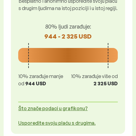
Besplatno i anonimno usporedite svoju plaću
s drugim ljudima na istoj poziciji i u istoj regiji.
80% ljudi zarađuje:
944 - 2 325 USD
10% zarađuje manje
10% zarađuje više od
od
944 USD
2 325 USD
Što znače podaci u grafikonu?
Usporedite svoju plaću s drugima.