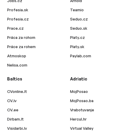
Jobs.cz
Arnold
Profesia.sk
Teamio
Profesia.cz
Seduo.cz
Prace.cz
Seduo.sk
Práca za rohom
Platy.cz
Práce za rohem
Platy.sk
Atmoskop
Paylab.com
Nelisa.com
Baltics
Adriatic
CVonline.lt
MojPosao
CV.lv
MojPosao.ba
CV.ee
Vrabotuvanje
Dirbam.lt
Hercul.hr
Visidarbi.lv
Virtual Valley