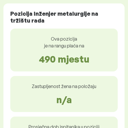
Pozicija Inženjer metalurgije na
tržištu rada
Ova pozicija
je na rangu plaća na
490 mjestu
Zastupljenost žena na položaju
n/a
Prosječna dob ispitanika u poziciji