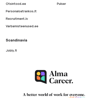
Otsintood.ee
Pulser
Personaloatrankos.lt
Recruitment.lv
Varbamisteenused.ee
Scandinavia
Jobly.fi
A better world of work for
everyone
.