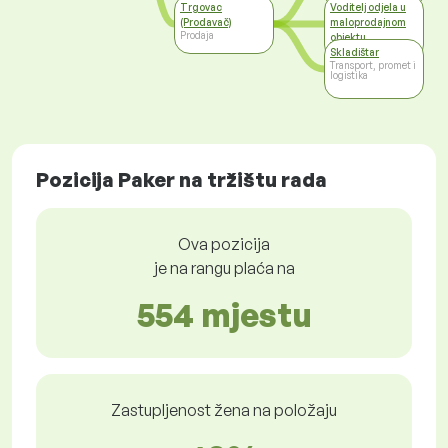
Trgovac
Voditelj odjela u
(Prodavač)
maloprodajnom
Prodaja
objektu
Prodaja
Skladištar
Transport, promet i
logistika
Pozicija Paker na tržištu rada
Ova pozicija
je na rangu plaća na
554 mjestu
Zastupljenost žena na položaju