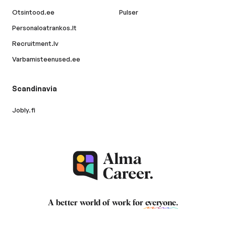
Otsintood.ee
Pulser
Personaloatrankos.lt
Recruitment.lv
Varbamisteenused.ee
Scandinavia
Jobly.fi
A better world of work for
everyone
.