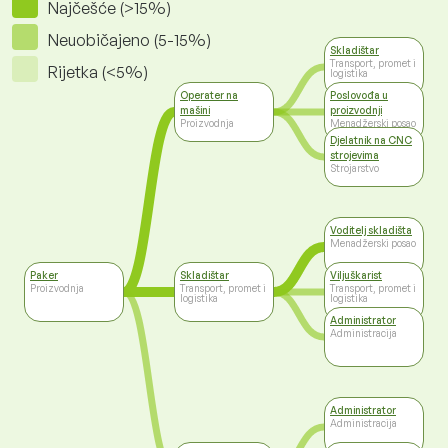
Najčešće (>15%)
Neuobičajeno (5-15%)
Skladištar
Transport, promet i
Rijetka (<5%)
logistika
Operater na
Poslovođa u
mašini
proizvodnji
Proizvodnja
Menadžerski posao
Djelatnik na CNC
strojevima
Strojarstvo
Voditelj skladišta
Menadžerski posao
Paker
Skladištar
Viljuškarist
Proizvodnja
Transport, promet i
Transport, promet i
logistika
logistika
Administrator
Administracija
Administrator
Administracija