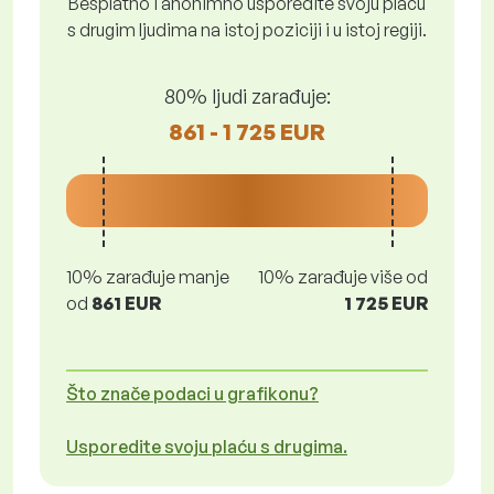
Besplatno i anonimno usporedite svoju plaću
s drugim ljudima na istoj poziciji i u istoj regiji.
80% ljudi zarađuje:
861 - 1 725 EUR
10% zarađuje manje
10% zarađuje više od
od
861 EUR
1 725 EUR
Što znače podaci u grafikonu?
Usporedite svoju plaću s drugima.