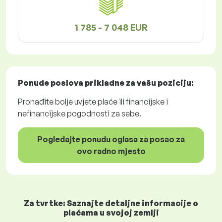
1 785 - 7 048 EUR
Ponude poslova
prikladne za vašu poziciju:
Pronađite bolje uvjete plaće ili financijske i
nefinancijske pogodnosti za sebe.
Pogledajte ponudu oglasa za posao za
ovo radno mjesto
Za tvrtke: Saznajte detaljne informacije o
plaćama u svojoj zemlji