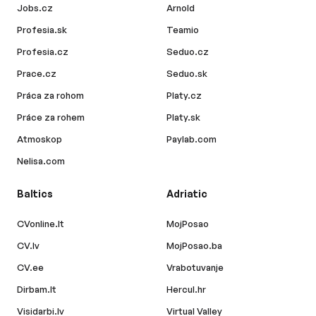
Jobs.cz
Arnold
Profesia.sk
Teamio
Profesia.cz
Seduo.cz
Prace.cz
Seduo.sk
Práca za rohom
Platy.cz
Práce za rohem
Platy.sk
Atmoskop
Paylab.com
Nelisa.com
Baltics
Adriatic
CVonline.lt
MojPosao
CV.lv
MojPosao.ba
CV.ee
Vrabotuvanje
Dirbam.lt
Hercul.hr
Visidarbi.lv
Virtual Valley