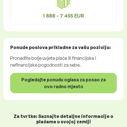
1 888 - 7 455 EUR
Ponude poslova
prikladne za vašu poziciju:
Pronađite bolje uvjete plaće ili financijske i
nefinancijske pogodnosti za sebe.
Pogledajte ponudu oglasa za posao za
ovo radno mjesto
Za tvrtke: Saznajte detaljne informacije o
plaćama u svojoj zemlji