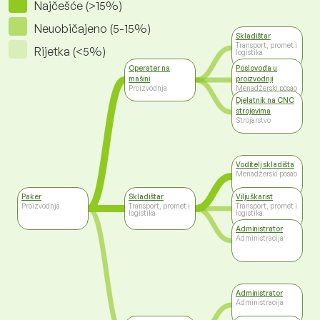
Najčešće (>15%)
Neuobičajeno (5-15%)
Skladištar
Transport, promet i
Rijetka (<5%)
logistika
Operater na
Poslovođa u
mašini
proizvodnji
Proizvodnja
Menadžerski posao
Djelatnik na CNC
strojevima
Strojarstvo
Voditelj skladišta
Menadžerski posao
Paker
Skladištar
Viljuškarist
Proizvodnja
Transport, promet i
Transport, promet i
logistika
logistika
Administrator
Administracija
Administrator
Administracija