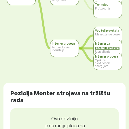
Tehnolog
Proizvodnja
Voditelj projekata
Menadžerski posao
Inženjer procesa
Inženjer za
Automobilska
kontrolu kvalitete
industrija
Upravljanje
kvalitetom
Inženjer procesa
Opskrba
električnom
energijom
Pozicija Monter strojeva na tržištu
rada
Ova pozicija
je na rangu plaća na