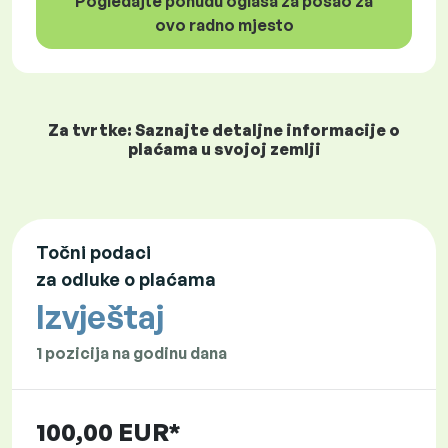
Pogledajte ponudu oglasa za posao za
ovo radno mjesto
Za tvrtke: Saznajte detaljne informacije o
plaćama u svojoj zemlji
Točni podaci
za odluke o plaćama
Izvještaj
1 pozicija na godinu dana
100,00 EUR*