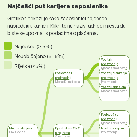
Najčešći put karijere zaposlenika
Grafikon prikazuje kako zaposlenici najčešće
napreduju u karijeri. Kliknite na naziv radnog mjesta da
biste se upoznali s podacima o plaćama.
Najčešće (>15%)
Neuobičajeno (5-15%)
Voditelj
proizvodnje
Rijetka (<5%)
Menadžerski posao
Poslovođa u
Voditelj planiranja
proizvodnji
proizvodnje
Menadžerski posao
Proizvodnja
Voditelj skladišta
Menadžerski posao
Poslovođa u
proizvodnji
Menadžerski posao
Monter strojeva
Djelatnik na CNC
Monter strojeva
Proizvodnja
Proizvodnja
strojevima
Strojarstvo