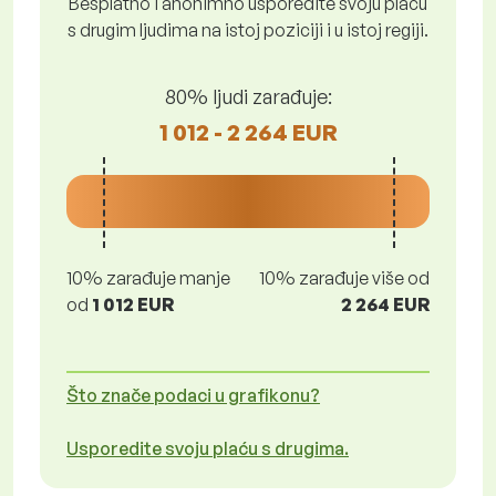
Besplatno i anonimno usporedite svoju plaću
s drugim ljudima na istoj poziciji i u istoj regiji.
80% ljudi zarađuje:
1 012 - 2 264 EUR
10% zarađuje manje
10% zarađuje više od
od
1 012 EUR
2 264 EUR
Što znače podaci u grafikonu?
Usporedite svoju plaću s drugima.