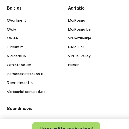
Baltics
Adriatic
CVonline.lt
MojPosao
CV.lv
MojPosao.ba
CV.ee
Vrabotuvanje
Dirbam.lt
Hercul.hr
Visidarbi.lv
Virtual Valley
Otsintood.ee
Pulser
Personaloatrankos.lt
Recruitment.lv
Varbamisteenused.ee
Scandinavia
Jobly.fi
Usporedite svoju plaću!