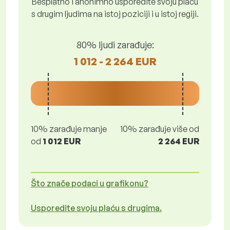
Besplatno i anonimno usporedite svoju plaću
s drugim ljudima na istoj poziciji i u istoj regiji.
80% ljudi zarađuje:
1 012 - 2 264 EUR
10% zarađuje manje
10% zarađuje više od
od
1 012 EUR
2 264 EUR
Što znače podaci u grafikonu?
Usporedite svoju plaću s drugima.