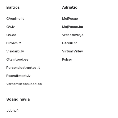
Baltics
Adriatic
CVonline.lt
MojPosao
CV.lv
MojPosao.ba
CV.ee
Vrabotuvanje
Dirbam.lt
Hercul.hr
Visidarbi.lv
Virtual Valley
Otsintood.ee
Pulser
Personaloatrankos.lt
Recruitment.lv
Varbamisteenused.ee
Scandinavia
Jobly.fi