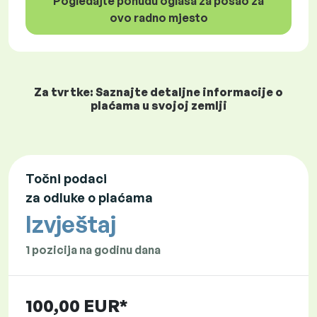
Pogledajte ponudu oglasa za posao za
ovo radno mjesto
Za tvrtke: Saznajte detaljne informacije o
plaćama u svojoj zemlji
Točni podaci
za odluke o plaćama
Izvještaj
1 pozicija na godinu dana
100,00 EUR*