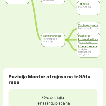
Tehnolog
Proizvodnja
Voditelj projekata
Menadžerski posao
Inženjer procesa
Inženjer za
Automobilska
kontrolu kvalitete
industrija
Upravljanje
kvalitetom
Inženjer procesa
Opskrba
električnom
energijom
Pozicija Monter strojeva na tržištu
rada
Ova pozicija
je na rangu plaća na