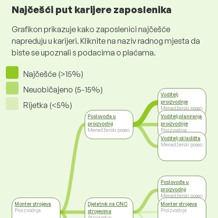
Najčešći put karijere zaposlenika
Grafikon prikazuje kako zaposlenici najčešće
napreduju u karijeri. Kliknite na naziv radnog mjesta da
biste se upoznali s podacima o plaćama.
Najčešće (>15%)
Neuobičajeno (5-15%)
Voditelj
proizvodnje
Rijetka (<5%)
Menadžerski posao
Poslovođa u
Voditelj planiranja
proizvodnji
proizvodnje
Menadžerski posao
Proizvodnja
Voditelj skladišta
Menadžerski posao
Poslovođa u
proizvodnji
Menadžerski posao
Monter strojeva
Djelatnik na CNC
Monter strojeva
Proizvodnja
Proizvodnja
strojevima
Strojarstvo