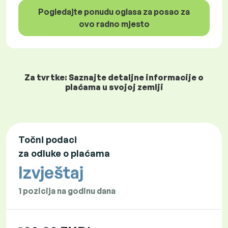
Pogledajte ponudu oglasa za posao za
ovo radno mjesto
Za tvrtke: Saznajte detaljne informacije o
plaćama u svojoj zemlji
Točni podaci
za odluke o plaćama
Izvještaj
1 pozicija na godinu dana