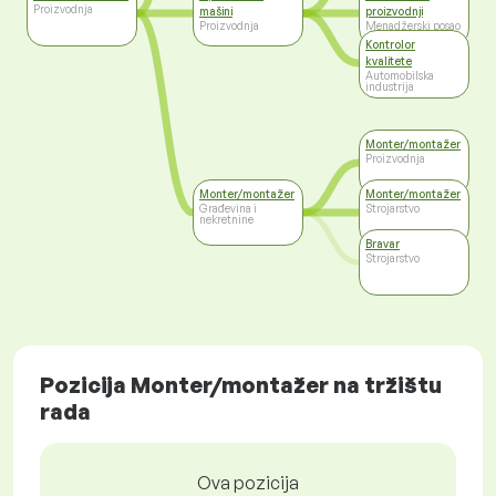
Proizvodnja
mašini
proizvodnji
Proizvodnja
Menadžerski posao
Kontrolor
kvalitete
Automobilska
industrija
Monter/montažer
Proizvodnja
Monter/montažer
Monter/montažer
Građevina i
Strojarstvo
nekretnine
Bravar
Strojarstvo
Pozicija Monter/montažer na tržištu
rada
Ova pozicija