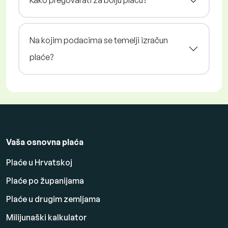
Kako pregovarati za bolju plaću?
Na kojim podacima se temelji izračun
plaće?
Vaša osnovna plaća
Plaće u Hrvatskoj
Plaće po županijama
Plaće u drugim zemljama
Milijunaški kalkulator