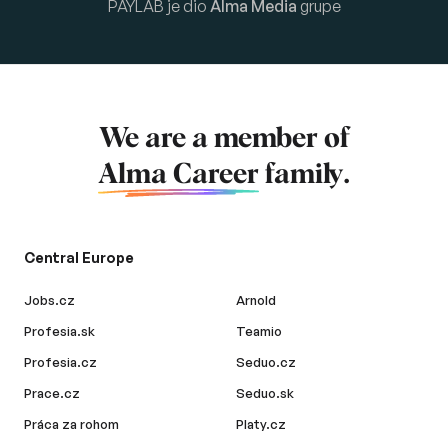
PAYLAB je dio
Alma Media
grupe
We are a member of
Alma Career
family.
Central Europe
Jobs.cz
Arnold
Profesia.sk
Teamio
Profesia.cz
Seduo.cz
Prace.cz
Seduo.sk
Práca za rohom
Platy.cz