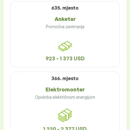
635. mjesto
Anketar
Pomoćna zanimanja
923 - 1 373 USD
366. mjesto
Elektromonter
Opskrba električnom energijom
1 220 - 2 377 USD