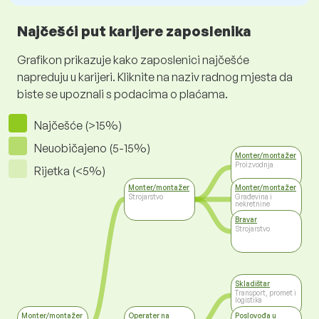
Najčešći put karijere zaposlenika
Grafikon prikazuje kako zaposlenici najčešće
napreduju u karijeri. Kliknite na naziv radnog mjesta da
biste se upoznali s podacima o plaćama.
Najčešće (>15%)
Neuobičajeno (5-15%)
Monter/montažer
Proizvodnja
Rijetka (<5%)
Monter/montažer
Monter/montažer
Strojarstvo
Građevina i
nekretnine
Bravar
Strojarstvo
Skladištar
Transport, promet i
logistika
Monter/montažer
Operater na
Poslovođa u