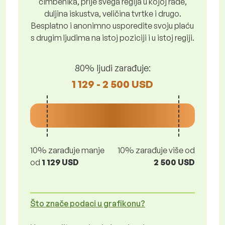
čimbenika, prije svega regija u kojoj rade,
duljina iskustva, veličina tvrtke i drugo.
Besplatno i anonimno usporedite svoju plaću
s drugim ljudima na istoj poziciji i u istoj regiji.
80% ljudi zarađuje:
1 129 - 2 500 USD
10% zarađuje manje
10% zarađuje više od
od
1 129 USD
2 500 USD
Što znače podaci u grafikonu?