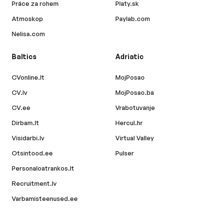
Práce za rohem
Platy.sk
Atmoskop
Paylab.com
Nelisa.com
Baltics
Adriatic
CVonline.lt
MojPosao
CV.lv
MojPosao.ba
CV.ee
Vrabotuvanje
Dirbam.lt
Hercul.hr
Visidarbi.lv
Virtual Valley
Otsintood.ee
Pulser
Personaloatrankos.lt
Recruitment.lv
Varbamisteenused.ee