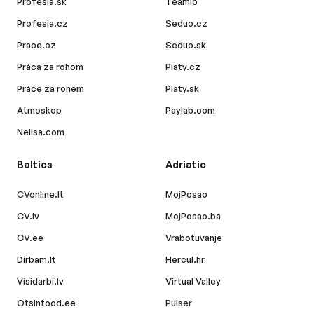
Profesia.sk
Teamio
Profesia.cz
Seduo.cz
Prace.cz
Seduo.sk
Práca za rohom
Platy.cz
Práce za rohem
Platy.sk
Atmoskop
Paylab.com
Nelisa.com
Baltics
Adriatic
CVonline.lt
MojPosao
CV.lv
MojPosao.ba
CV.ee
Vrabotuvanje
Dirbam.lt
Hercul.hr
Visidarbi.lv
Virtual Valley
Otsintood.ee
Pulser