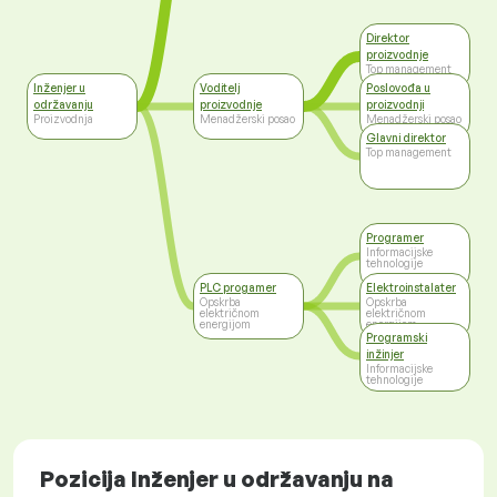
Direktor
proizvodnje
Top management
Inženjer u
Voditelj
Poslovođa u
održavanju
proizvodnje
proizvodnji
Proizvodnja
Menadžerski posao
Menadžerski posao
Glavni direktor
Top management
Programer
Informacijske
tehnologije
PLC progamer
Elektroinstalater
Opskrba
Opskrba
električnom
električnom
energijom
energijom
Programski
inžinjer
Informacijske
tehnologije
Pozicija Inženjer u održavanju na