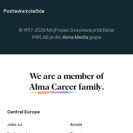
Postavke kolačića
© 1997-2026 MojPosao.Sva prava pridržana!
PAYLAB je dio
Alma Media
grupe
We are a member of
Alma Career
family.
Central Europe
Jobs.cz
Arnold