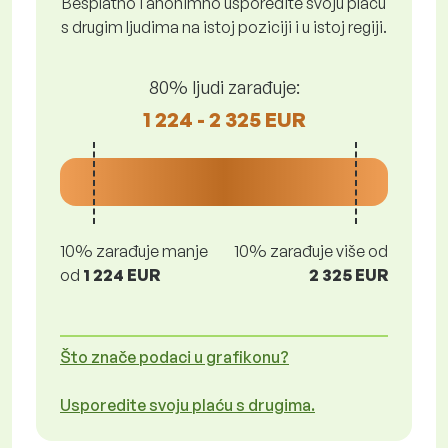
Besplatno i anonimno usporedite svoju plaću
s drugim ljudima na istoj poziciji i u istoj regiji.
80% ljudi zarađuje:
1 224 - 2 325 EUR
10% zarađuje manje
10% zarađuje više od
od
1 224 EUR
2 325 EUR
Što znače podaci u grafikonu?
Usporedite svoju plaću s drugima.