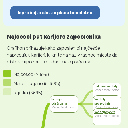
Isprobajte alat za plaću besplatno
Najčešći put karijere zaposlenika
Grafikon prikazuje kako zaposlenici najčešće
napreduju u karijeri. Kliknite na naziv radnog mjesta da
biste se upoznali s podacima o plaćama.
Najčešće (>15%)
Neuobičajeno (5-15%)
Tehnički voditelj
Menadžerski posao
Rijetka (<5%)
Inženjer
Voditelj
održavanja
proizvodnje
Menadžerski posao
Menadžerski posao
Voditelj objekta
Menadžerski posao