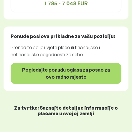
1 785 - 7 048 EUR
Ponude poslova
prikladne za vašu poziciju:
Pronađite bolje uvjete plaće ili financijske i
nefinancijske pogodnosti za sebe.
Pogledajte ponudu oglasa za posao za
ovo radno mjesto
Za tvrtke: Saznajte detaljne informacije o
plaćama u svojoj zemlji