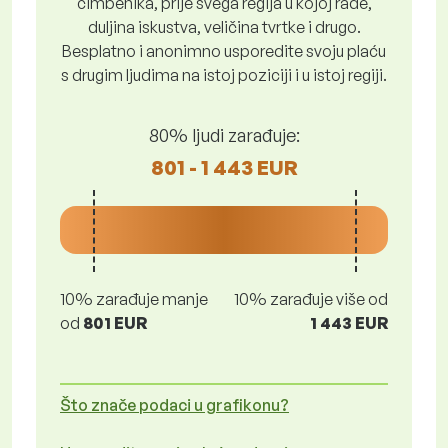
čimbenika, prije svega regija u kojoj rade,
duljina iskustva, veličina tvrtke i drugo.
Besplatno i anonimno usporedite svoju plaću
s drugim ljudima na istoj poziciji i u istoj regiji.
80% ljudi zarađuje:
801 - 1 443 EUR
10% zarađuje manje
10% zarađuje više od
od
801 EUR
1 443 EUR
Što znače podaci u grafikonu?