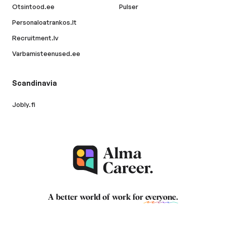
Otsintood.ee
Pulser
Personaloatrankos.lt
Recruitment.lv
Varbamisteenused.ee
Scandinavia
Jobly.fi
A better world of work for
everyone
.