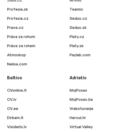
Jobs.cz
Arnold
Profesia.sk
Teamio
Profesia.cz
Seduo.cz
Prace.cz
Seduo.sk
Práca za rohom
Platy.cz
Práce za rohem
Platy.sk
Atmoskop
Paylab.com
Nelisa.com
Baltics
Adriatic
CVonline.lt
MojPosao
CV.lv
MojPosao.ba
CV.ee
Vrabotuvanje
Dirbam.lt
Hercul.hr
Visidarbi.lv
Virtual Valley