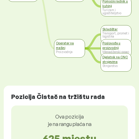
Pomoćni radnik u
kuhinji
Turizam i
ugostiteljstvo
Skladištar
Transport, promet i
logistika
Operater na
Poslovođa u
mašini
proizvodnji
Proizvodnja
Menadžerski posao
Djelatnik na CNC
strojevima
Strojarstvo
Pozicija Čistač na tržištu rada
Ova pozicija
je na rangu plaća na
625 mjestu