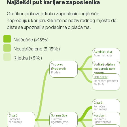
Najčešći put karijere zaposlenika
Grafikon prikazuje kako zaposlenici najčešće
napreduju u karijeri. Kliknite na naziv radnog mjesta da
biste se upoznali s podacima o plaćama.
Najčešće (>15%)
Neuobičajeno (5-15%)
Administrator
Administracija
Rijetka (<5%)
Trgovac
Voditelj odjela u
(Prodavač)
maloprodajnom
Prodaja
objektu
Prodaja
Skladištar
Transport, promet i
logistika
Čistač
Pomoćna
zanimanja
Čistač
Spremačica
Konobar
Pomoćna
Turizam i
Turizam i
zanimanja
ugostiteljstvo
ugostiteljstvo