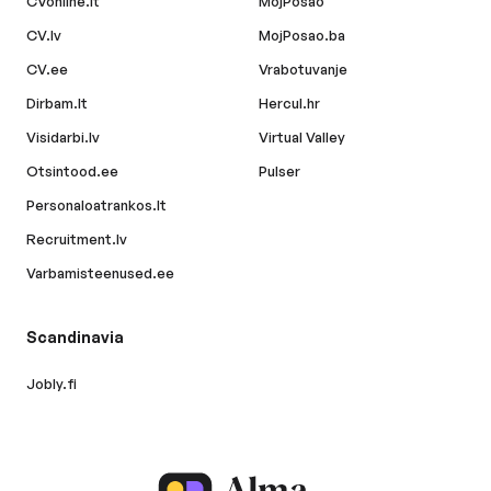
CVonline.lt
MojPosao
CV.lv
MojPosao.ba
CV.ee
Vrabotuvanje
Dirbam.lt
Hercul.hr
Visidarbi.lv
Virtual Valley
Otsintood.ee
Pulser
Personaloatrankos.lt
Recruitment.lv
Varbamisteenused.ee
Scandinavia
Jobly.fi