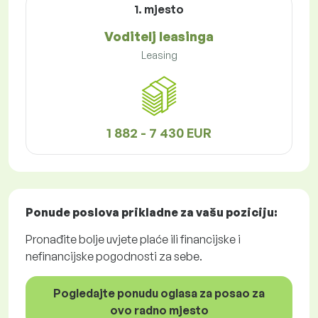
1. mjesto
Voditelj leasinga
Leasing
1 882 - 7 430 EUR
Ponude poslova
prikladne za vašu poziciju:
Pronađite bolje uvjete plaće ili financijske i
nefinancijske pogodnosti za sebe.
Pogledajte ponudu oglasa za posao za
ovo radno mjesto