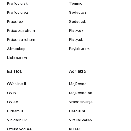
Profesia.sk
Teamio
Profesia.cz
Seduo.cz
Prace.cz
Seduo.sk
Práca za rohom
Platy.cz
Práce za rohem
Platy.sk
Atmoskop
Paylab.com
Nelisa.com
Baltics
Adriatic
CVonline.lt
MojPosao
CV.lv
MojPosao.ba
CV.ee
Vrabotuvanje
Dirbam.lt
Hercul.hr
Visidarbi.lv
Virtual Valley
Otsintood.ee
Pulser