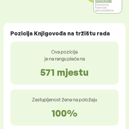
računovođa
Ekonomija,
financije,
računovodstvo
Pozicija Knjigovođa na tržištu rada
Ova pozicija
je na rangu plaća na
571 mjestu
Zastupljenost žena na položaju
100%