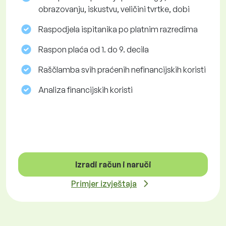
obrazovanju, iskustvu, veličini tvrtke, dobi
Raspodjela ispitanika po platnim razredima
Raspon plaća od 1. do 9. decila
Raščlamba svih praćenih nefinancijskih koristi
Analiza financijskih koristi
Izradi račun i naruči
Primjer izvještaja