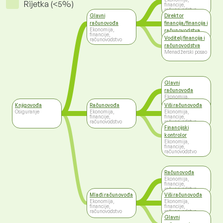
Rijetka (<5%)
financije,
računovodstvo
Glavni
Direktor
računovođa
financija/financija i
Ekonomija,
računovodstva
financije,
Top management
Voditelj financija i
računovodstvo
računovodstva
Menadžerski posao
Glavni
računovođa
Ekonomija,
financije,
Knjigovođa
Računovođa
Viši računovođa
računovodstvo
Osiguranje
Ekonomija,
Ekonomija,
financije,
financije,
računovodstvo
računovodstvo
Financijski
kontrolor
Ekonomija,
financije,
računovodstvo
Računovođa
Ekonomija,
financije,
računovodstvo
Mlađi računovođa
Viši računovođa
Ekonomija,
Ekonomija,
financije,
financije,
računovodstvo
računovodstvo
Glavni