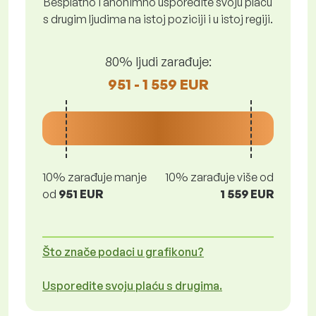
Besplatno i anonimno usporedite svoju plaću
s drugim ljudima na istoj poziciji i u istoj regiji.
80% ljudi zarađuje:
951 - 1 559 EUR
10% zarađuje manje
10% zarađuje više od
od
951 EUR
1 559 EUR
Što znače podaci u grafikonu?
Usporedite svoju plaću s drugima.