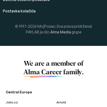
Postavke kolačića
© 1997-2026 MojPosao.Sva prava pridržana!
PAYLAB je dio
Alma Media
grupe
We are a member of
Alma Career
family.
Central Europe
Jobs.cz
Arnold