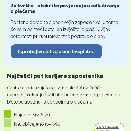
Za tvrtke - steknite povjerenje u odlučivanju
o plaćama
Pošteno odredite plaće svojih zaposlenika. U tome
će vam pomoći detaljan izvještaj o plaći. Uvijek
ćete imati pri ruci relevantne podatke o plaći.
Isprobajte alat za plaću besplatno
Najčešći put karijere zaposlenika
Grafikon prikazuje kako zaposlenici najčešće
napreduju u karijeri. Kliknite na naziv radnog mjesta da
biste se upoznali s podacima o plaćama.
Najčešće (>15%)
Neuobičajeno (5-15%)
Viši računovođa
Ekonomija,