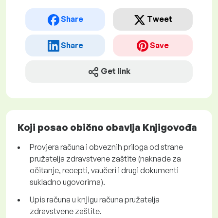
Share
Tweet
Share
Save
Get link
Koji posao obično obavlja Knjigovođa
Provjera računa i obveznih priloga od strane
pružatelja zdravstvene zaštite (naknade za
očitanje, recepti, vaučeri i drugi dokumenti
sukladno ugovorima).
Upis računa u knjigu računa pružatelja
zdravstvene zaštite.