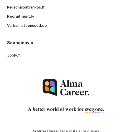
Personaloatrankos.lt
Recruitment.lv
Varbamisteenused.ee
Scandinavia
Jobly.fi
A better world of work for
everyone
.
© Alma Career Oy and its subsidiaries