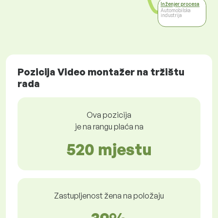
Inženjer procesa
Automobilska
industrija
Pozicija Video montažer na tržištu
rada
Ova pozicija
je na rangu plaća na
520 mjestu
Zastupljenost žena na položaju