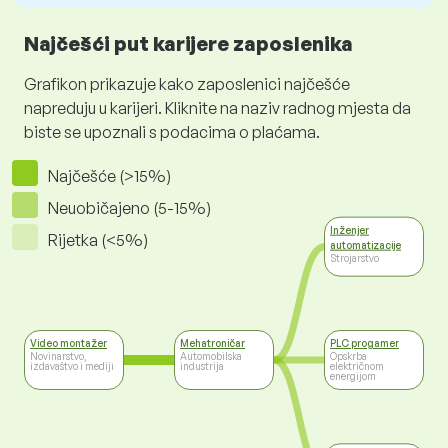
Najčešći put karijere zaposlenika
Grafikon prikazuje kako zaposlenici najčešće
napreduju u karijeri. Kliknite na naziv radnog mjesta da
biste se upoznali s podacima o plaćama.
Najčešće (>15%)
Neuobičajeno (5-15%)
Inženjer
Rijetka (<5%)
automatizacije
Strojarstvo
Video montažer
Mehatroničar
PLC progamer
Novinarstvo,
Automobilska
Opskrba
izdavaštvo i mediji
industrija
električnom
energijom