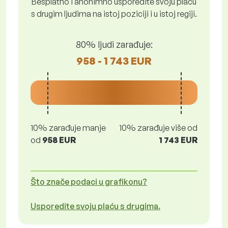
Besplatno i anonimno usporedite svoju plaću
s drugim ljudima na istoj poziciji i u istoj regiji.
80% ljudi zarađuje:
958 - 1 743 EUR
10% zarađuje manje
10% zarađuje više od
od
958 EUR
1 743 EUR
Što znače podaci u grafikonu?
Usporedite svoju plaću s drugima.