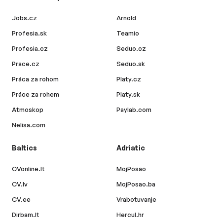
Jobs.cz
Arnold
Profesia.sk
Teamio
Profesia.cz
Seduo.cz
Prace.cz
Seduo.sk
Práca za rohom
Platy.cz
Práce za rohem
Platy.sk
Atmoskop
Paylab.com
Nelisa.com
Baltics
Adriatic
CVonline.lt
MojPosao
CV.lv
MojPosao.ba
CV.ee
Vrabotuvanje
Dirbam.lt
Hercul.hr