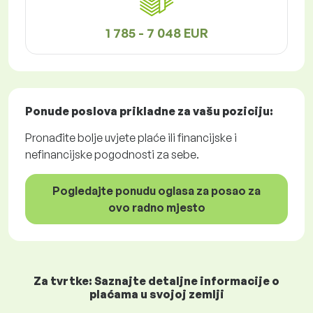
1 785 - 7 048 EUR
Ponude poslova
prikladne za vašu poziciju:
Pronađite bolje uvjete plaće ili financijske i
nefinancijske pogodnosti za sebe.
Pogledajte ponudu oglasa za posao za
ovo radno mjesto
Za tvrtke: Saznajte detaljne informacije o
plaćama u svojoj zemlji