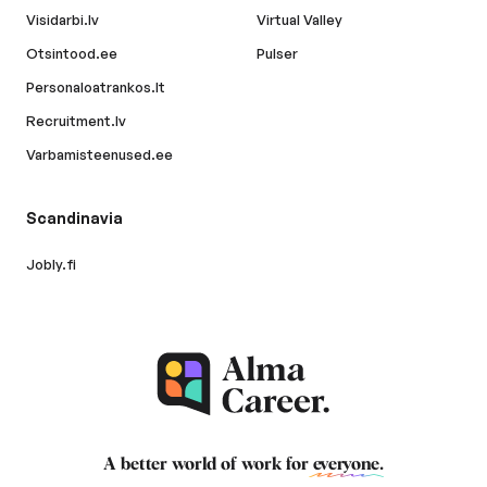
Visidarbi.lv
Virtual Valley
Otsintood.ee
Pulser
Personaloatrankos.lt
Recruitment.lv
Varbamisteenused.ee
Scandinavia
Jobly.fi
A better world of work for
everyone
.