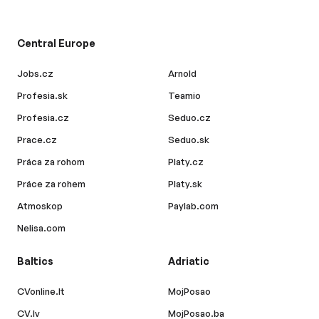
Central Europe
Jobs.cz
Arnold
Profesia.sk
Teamio
Profesia.cz
Seduo.cz
Prace.cz
Seduo.sk
Práca za rohom
Platy.cz
Práce za rohem
Platy.sk
Atmoskop
Paylab.com
Nelisa.com
Baltics
Adriatic
CVonline.lt
MojPosao
CV.lv
MojPosao.ba