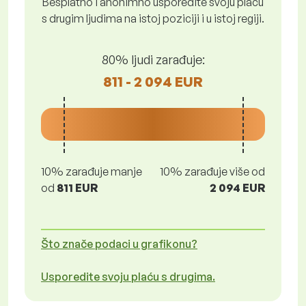
Besplatno i anonimno usporedite svoju plaću
s drugim ljudima na istoj poziciji i u istoj regiji.
80% ljudi zarađuje:
811 - 2 094 EUR
10% zarađuje manje
10% zarađuje više od
od
811 EUR
2 094 EUR
Što znače podaci u grafikonu?
Usporedite svoju plaću s drugima.