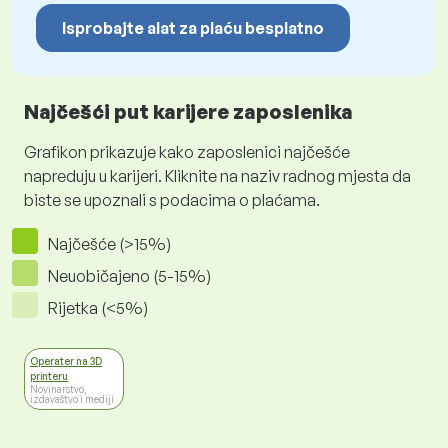
Isprobajte alat za plaću besplatno
Najčešći put karijere zaposlenika
Grafikon prikazuje kako zaposlenici najčešće
napreduju u karijeri. Kliknite na naziv radnog mjesta da
biste se upoznali s podacima o plaćama.
Najčešće (>15%)
Neuobičajeno (5-15%)
Rijetka (<5%)
Operater na 3D
printeru
Novinarstvo,
izdavaštvo i mediji