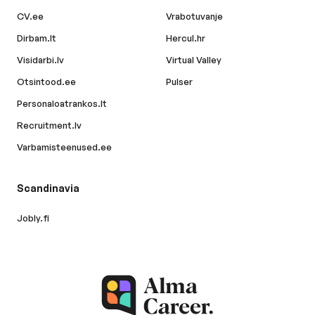
CV.ee
Vrabotuvanje
Dirbam.lt
Hercul.hr
Visidarbi.lv
Virtual Valley
Otsintood.ee
Pulser
Personaloatrankos.lt
Recruitment.lv
Varbamisteenused.ee
Scandinavia
Jobly.fi