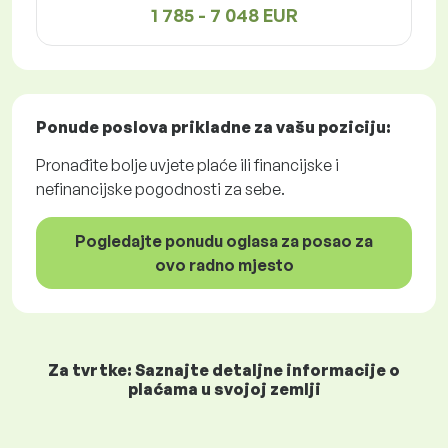
1 785 - 7 048 EUR
Ponude poslova
prikladne za vašu poziciju:
Pronađite bolje uvjete plaće ili financijske i
nefinancijske pogodnosti za sebe.
Pogledajte ponudu oglasa za posao za
ovo radno mjesto
Za tvrtke: Saznajte detaljne informacije o
plaćama u svojoj zemlji