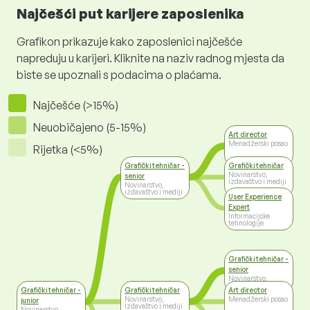
Najčešći put karijere zaposlenika
Grafikon prikazuje kako zaposlenici najčešće
napreduju u karijeri. Kliknite na naziv radnog mjesta da
biste se upoznali s podacima o plaćama.
Najčešće (>15%)
Neuobičajeno (5-15%)
Art director
Menadžerski posao
Rijetka (<5%)
Grafički tehničar -
Grafički tehničar
Novinarstvo,
senior
izdavaštvo i mediji
Novinarstvo,
izdavaštvo i mediji
User Experience
Expert
Informacijske
tehnologije
Grafički tehničar -
senior
Novinarstvo,
izdavaštvo i mediji
Grafički tehničar -
Grafički tehničar
Art director
Novinarstvo,
Menadžerski posao
junior
izdavaštvo i mediji
Novinarstvo,