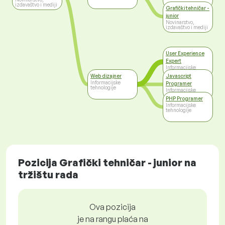
izdavaštvo i mediji
Grafički tehničar -
junior
Novinarstvo,
izdavaštvo i mediji
User Experience
Expert
Informacijske
tehnologije
Web dizajner
Javascript
Informacijske
Programer
tehnologije
Informacijske
tehnologije
PHP Programer
Informacijske
tehnologije
Pozicija Grafički tehničar - junior na
tržištu rada
Ova pozicija
je na rangu plaća na