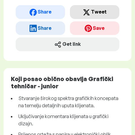
Share
Tweet
Share
Save
Get link
Koji posao obično obavlja Grafički
tehničar - junior
Stvaranje širokog spektra grafičkih koncepata
na temelju detaljnih uputa klijenata.
Uključivanje komentara klijenata u grafički
dizajn.
Prijenos crteža s papira u elektronički oblik