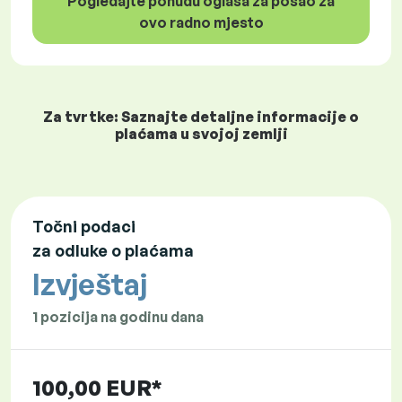
Pogledajte ponudu oglasa za posao za
ovo radno mjesto
Za tvrtke: Saznajte detaljne informacije o
plaćama u svojoj zemlji
Točni podaci
za odluke o plaćama
Izvještaj
1 pozicija na godinu dana
100,00 EUR*