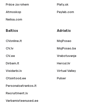
Práce za rohem
Platy.sk
Atmoskop
Paylab.com
Nelisa.com
Baltics
Adriatic
CVonline.lt
MojPosao
CV.lv
MojPosao.ba
CV.ee
Vrabotuvanje
Dirbam.lt
Hercul.hr
Visidarbi.lv
Virtual Valley
Otsintood.ee
Pulser
Personaloatrankos.lt
Recruitment.lv
Varbamisteenused.ee