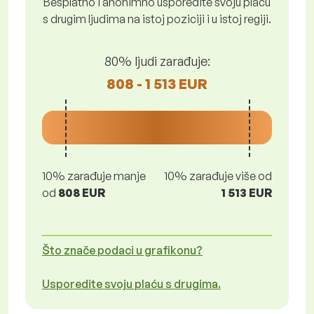
Besplatno i anonimno usporedite svoju plaću
s drugim ljudima na istoj poziciji i u istoj regiji.
80% ljudi zarađuje:
808 - 1 513 EUR
10% zarađuje manje
10% zarađuje više od
od
808 EUR
1 513 EUR
Što znače podaci u grafikonu?
Usporedite svoju plaću s drugima.