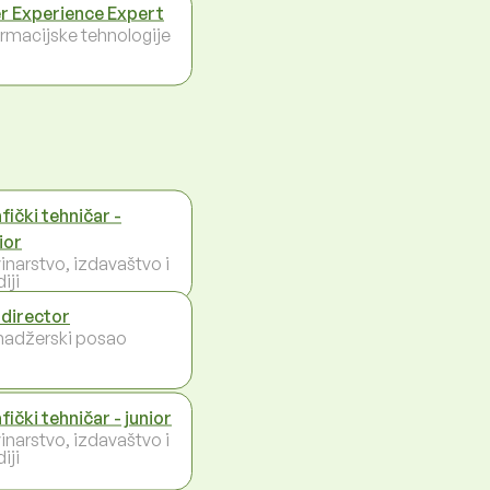
r Experience Expert
ormacijske tehnologije
fički tehničar -
ior
inarstvo, izdavaštvo i
iji
 director
adžerski posao
fički tehničar - junior
inarstvo, izdavaštvo i
iji