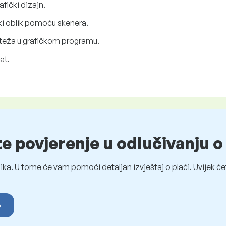
afički dizajn.
čki oblik pomoću skenera.
crteža u grafičkom programu.
at.
te povjerenje u odlučivanju 
ka. U tome će vam pomoći detaljan izvještaj o plaći. Uvijek ćet
o