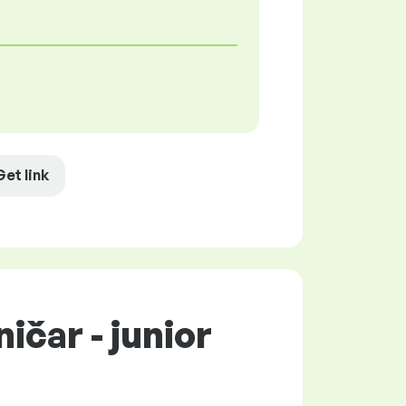
Get link
ičar - junior