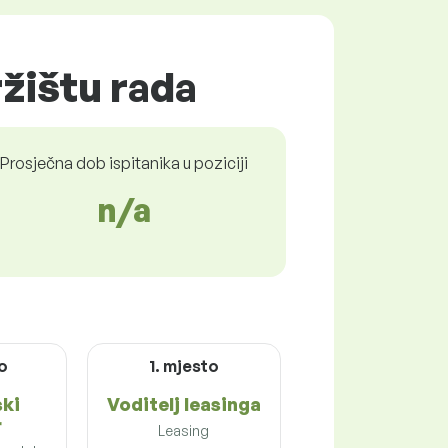
ržištu rada
Prosječna dob ispitanika u poziciji
n/a
to
1. mjesto
ski
Voditelj leasinga
r
Leasing