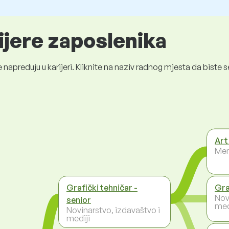
ijere zaposlenika
 napreduju u karijeri. Kliknite na naziv radnog mjesta da bist
Art
Men
Grafički tehničar -
Gra
Nov
senior
med
Novinarstvo, izdavaštvo i
mediji