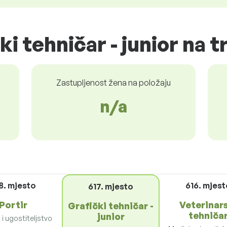
ki tehničar - junior na t
Zastupljenost žena na položaju
n/a
8. mjesto
616. mjes
617. mjesto
Portir
Veterinar
Grafički tehničar -
tehniča
junior
i ugostiteljstvo