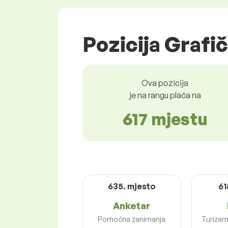
Pozicija Grafič
Ova pozicija
je na rangu plaća na
617 mjestu
635. mjesto
61
Anketar
Pomoćna zanimanja
Turizam 