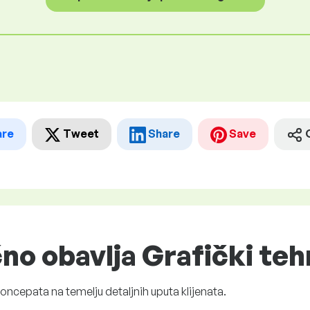
are
Tweet
Share
Save
no obavlja Grafički tehn
koncepata na temelju detaljnih uputa klijenata.