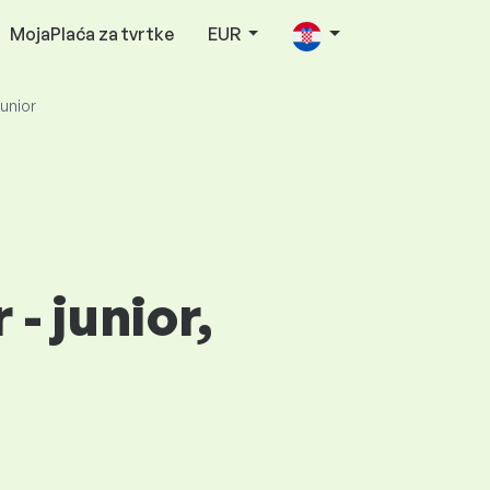
MojaPlaća za tvrtke
EUR
junior
- junior,