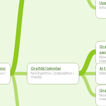
Use
Inf
Gra
sen
Nov
med
nior
Grafički tehničar
Art
vo i
Novinarstvo, izdavaštvo i
Men
mediji
Gra
Nov
med