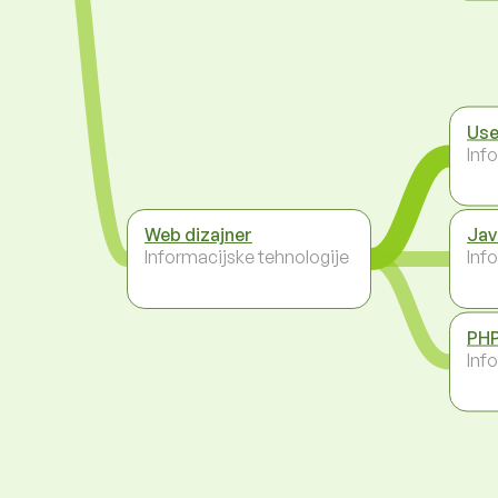
Use
Inf
Web dizajner
Jav
Informacijske tehnologije
Inf
PHP
Inf