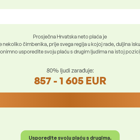
Prosječna Hrvatska neto plaća je
nekoliko čimbenika, prije svega regija u kojoj rade, duljina iskus
nimno usporedite svoju plaću s drugim ljudima na istoj poziciji i
80% ljudi zarađuje:
857 - 1 605 EUR
Usporedite svoju plaću s drugima.