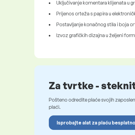
Uključivanje komentara klijenata u gr
Prijenos crteža s papira u elektroni
Postavljanje konačnog stila i boja 
Izvoz grafičkih dizajna u željeni form
Za tvrtke - stekni
Pošteno odredite plaće svojih zaposleni
plaći.
Isprobajte alat za plaću besplatn