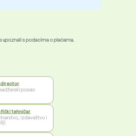
e se upoznali s podacima o plaćama.
 director
adžerski posao
fički tehničar
inarstvo, izdavaštvo i
iji