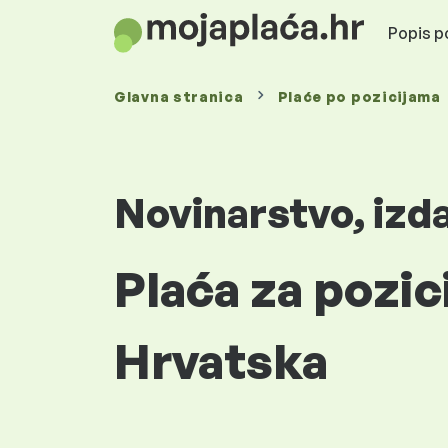
Popis po
Glavna stranica
Plaće
po pozicijama
Novinarstvo, izda
Plaća za pozici
Hrvatska