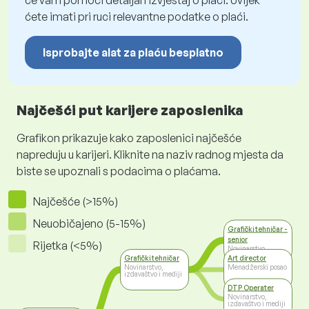
će vam pomoći detaljan izvještaj o plaći. Uvijek
ćete imati pri ruci relevantne podatke o plaći.
Isprobajte alat za plaću besplatno
Najčešći put karijere zaposlenika
Grafikon prikazuje kako zaposlenici najčešće
napreduju u karijeri. Kliknite na naziv radnog mjesta da
biste se upoznali s podacima o plaćama.
Najčešće (>15%)
Neuobičajeno (5-15%)
Grafički tehničar -
senior
Rijetka (<5%)
Novinarstvo,
izdavaštvo i mediji
Grafički tehničar
Art director
Novinarstvo,
Menadžerski posao
izdavaštvo i mediji
DTP Operater
Novinarstvo,
izdavaštvo i mediji