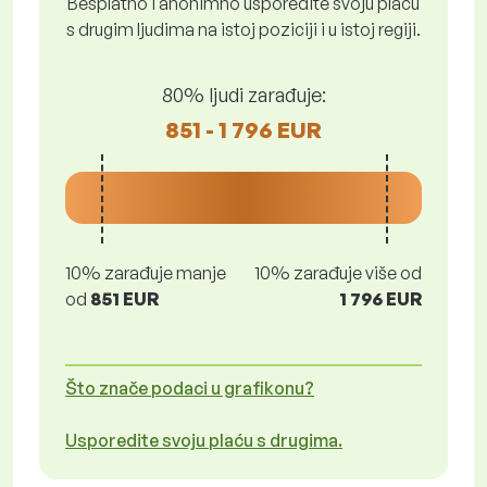
Besplatno i anonimno usporedite svoju plaću
s drugim ljudima na istoj poziciji i u istoj regiji.
80% ljudi zarađuje:
851 - 1 796 EUR
10% zarađuje manje
10% zarađuje više od
od
851 EUR
1 796 EUR
Što znače podaci u grafikonu?
Usporedite svoju plaću s drugima.