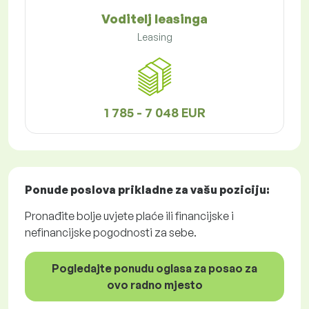
Voditelj leasinga
Leasing
1 785 - 7 048 EUR
Ponude poslova
prikladne za vašu poziciju:
Pronađite bolje uvjete plaće ili financijske i
nefinancijske pogodnosti za sebe.
Pogledajte ponudu oglasa za posao za
ovo radno mjesto