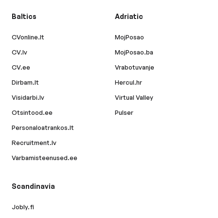
Baltics
Adriatic
CVonline.lt
MojPosao
CV.lv
MojPosao.ba
CV.ee
Vrabotuvanje
Dirbam.lt
Hercul.hr
Visidarbi.lv
Virtual Valley
Otsintood.ee
Pulser
Personaloatrankos.lt
Recruitment.lv
Varbamisteenused.ee
Scandinavia
Jobly.fi