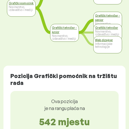
Grafički pomoćnik
Novinarstvo,
izdavaštvo i mediji
Grafički tehničar -
senior
Novinarstvo,
izdavaštvo i mediji
Grafički tehničar -
Grafički tehničar
Novinarstvo,
junior
izdavaštvo i mediji
Novinarstvo,
izdavaštvo i mediji
Web dizajner
Informacijske
tehnologije
Pozicija Grafički pomoćnik na tržištu
rada
Ova pozicija
je na rangu plaća na
542 mjestu