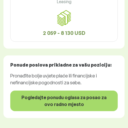
Leasing
2 059 - 8 130 USD
Ponude poslova
prikladne za vašu poziciju:
Pronađite bolje uvjete plaće ili financijske i
nefinancijske pogodnosti za sebe.
Pogledajte ponudu oglasa za posao za
ovo radno mjesto