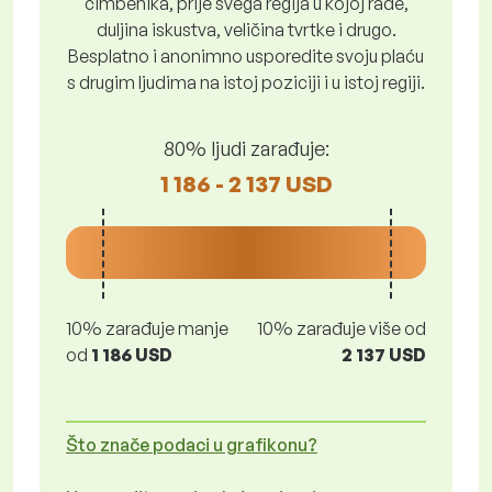
čimbenika, prije svega regija u kojoj rade,
duljina iskustva, veličina tvrtke i drugo.
Besplatno i anonimno usporedite svoju plaću
s drugim ljudima na istoj poziciji i u istoj regiji.
80% ljudi zarađuje:
1 186 - 2 137 USD
10% zarađuje manje
10% zarađuje više od
od
1 186 USD
2 137 USD
Što znače podaci u grafikonu?