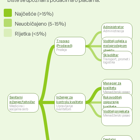
biste se upoznali s podacima o plaćama.
Najčešće (>15%)
Neuobičajeno (5-15%)
Administrator
Administracija
Rijetka (<5%)
Trgovac
Voditelj odjela u
(Prodavač)
maloprodajnom
Prodaja
objektu
Prodaja
Skladištar
Transport, promet i
logistika
Manager za
kvalitetu
Menadžerski posao
Sanitarni
Inženjer za
Rukovoditelj
inženjer/tehničar
kontrolu kvalitete
osiguranja
Medicina i
Upravljanje
kvalitete
socijalna skrb
kvalitetom
Top management
Voditelj projekata
Menadžerski posao
Dentalni