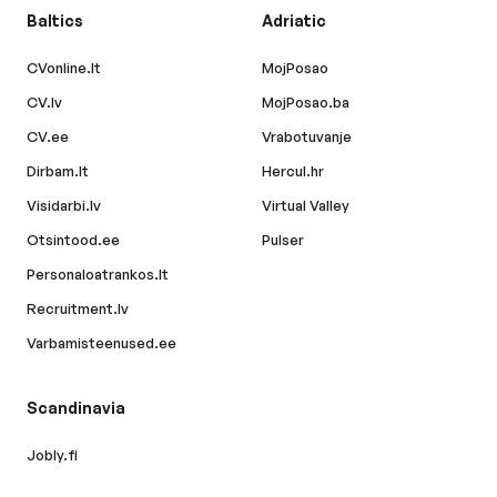
Baltics
Adriatic
CVonline.lt
MojPosao
CV.lv
MojPosao.ba
CV.ee
Vrabotuvanje
Dirbam.lt
Hercul.hr
Visidarbi.lv
Virtual Valley
Otsintood.ee
Pulser
Personaloatrankos.lt
Recruitment.lv
Varbamisteenused.ee
Scandinavia
Jobly.fi