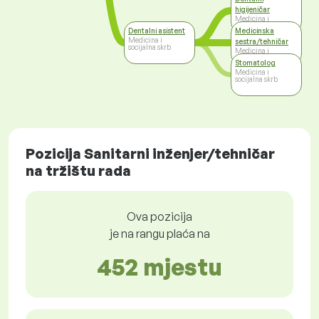
higijeničar
Medicina i
socijalna skrb
Dentalni asistent
Medicinska
Medicina i
sestra/tehničar
socijalna skrb
Medicina i
socijalna skrb
Stomatolog
Medicina i
socijalna skrb
Pozicija Sanitarni inženjer/tehničar
na tržištu rada
Ova pozicija
je na rangu plaća na
452 mjestu