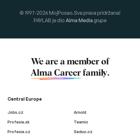
© 1997-2026 MojPosao.Sva prava pridržana!
PAYLAB je dio
Alma Media
grupe
We are a member of
Alma Career
family.
Central Europe
Jobs.cz
Arnold
Profesia.sk
Teamio
Profesia.cz
Seduo.cz