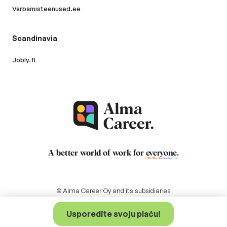
Varbamisteenused.ee
Scandinavia
Jobly.fi
A better world of work for
everyone
.
© Alma Career Oy and its subsidiaries
Usporedite svoju plaću!