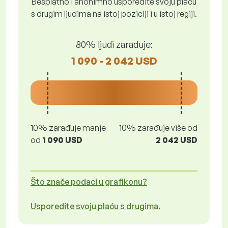
Besplatno i anonimno usporedite svoju plaću
s drugim ljudima na istoj poziciji i u istoj regiji.
80% ljudi zarađuje:
1 090 - 2 042 USD
10% zarađuje manje
10% zarađuje više od
od
1 090 USD
2 042 USD
Što znače podaci u grafikonu?
Usporedite svoju plaću s drugima.