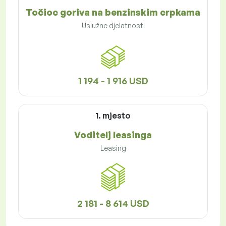
Točioc goriva na benzinskim crpkama
Uslužne djelatnosti
1 194 - 1 916 USD
1. mjesto
Voditelj leasinga
Leasing
2 181 - 8 614 USD