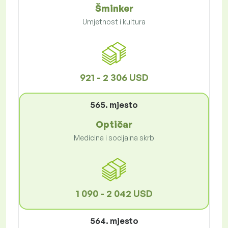
Šminker
Umjetnost i kultura
921 - 2 306 USD
565. mjesto
Optičar
Medicina i socijalna skrb
1 090 - 2 042 USD
564. mjesto