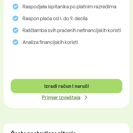
Raspodjela ispitanika po platnim razredima
Raspon plaća od 1. do 9. decila
Raščlamba svih praćenih nefinancijskih koristi
Analiza financijskih koristi
Izradi račun i naruči
Primjer izvještaja