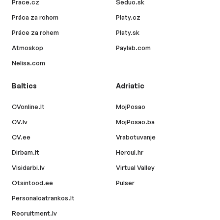
Prace.cz
Seduo.sk
Práca za rohom
Platy.cz
Práce za rohem
Platy.sk
Atmoskop
Paylab.com
Nelisa.com
Baltics
Adriatic
CVonline.lt
MojPosao
CV.lv
MojPosao.ba
CV.ee
Vrabotuvanje
Dirbam.lt
Hercul.hr
Visidarbi.lv
Virtual Valley
Otsintood.ee
Pulser
Personaloatrankos.lt
Recruitment.lv