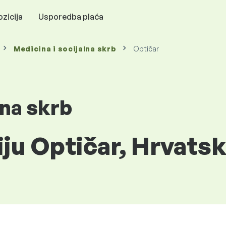
zicija
Usporedba plaća
Medicina i socijalna skrb
Optičar
lna skrb
iju Optičar, Hrvats