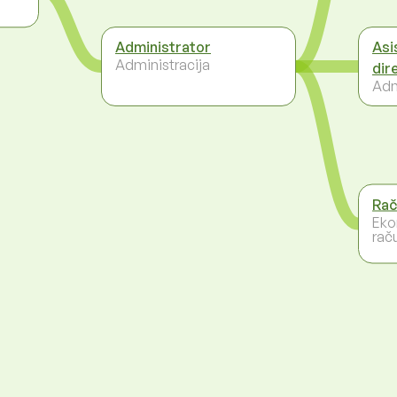
Administrator
Asi
Administracija
dir
Adm
Rač
Eko
rač