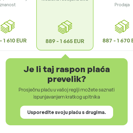
znanost
Prodaja
- 1 610 EUR
887 - 1 670
889 - 1 665 EUR
Je li taj raspon plaća
prevelik?
Prosječnu plaću u vašoj regiji možete saznati
ispunjavanjem kratkog upitnika
Usporedite svoju plaću s drugima.