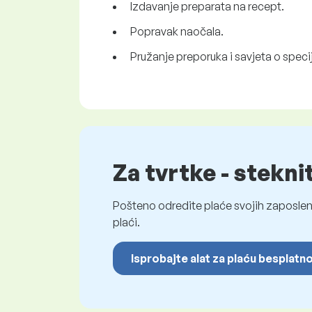
Izdavanje preparata na recept.
Popravak naočala.
Pružanje preporuka i savjeta o speci
Za tvrtke - stekni
Pošteno odredite plaće svojih zaposleni
plaći.
Isprobajte alat za plaću besplatn