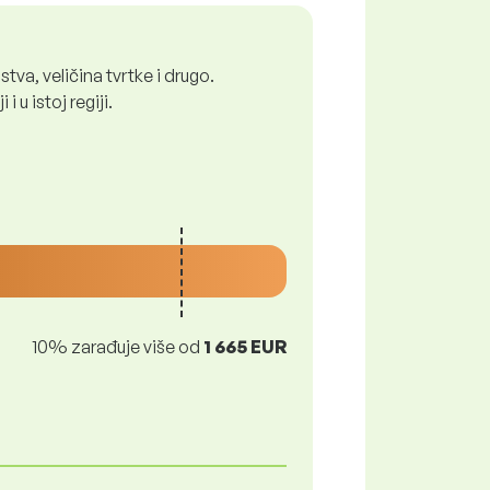
tva, veličina tvrtke i drugo.
 u istoj regiji.
10% zarađuje više od
1 665 EUR