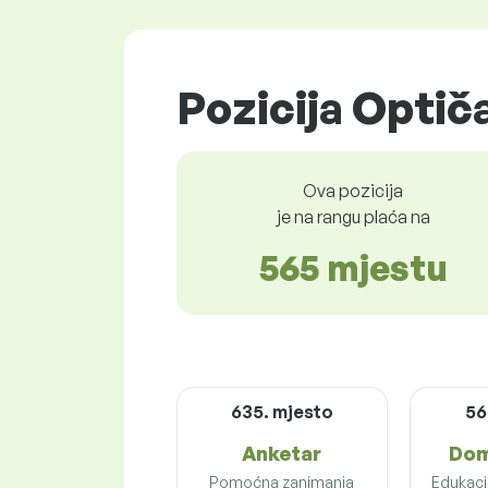
Pozicija Optiča
Ova pozicija
je na rangu plaća na
565 mjestu
635. mjesto
56
Anketar
Dom
Pomoćna zanimanja
Edukacij