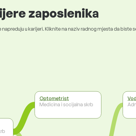
ijere zaposlenika
 napreduju u karijeri. Kliknite na naziv radnog mjesta da bist
Optometrist
Vod
Medicina i socijalna skrb
Adm
krb