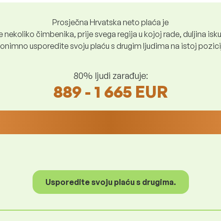
Prosječna Hrvatska neto plaća je
nekoliko čimbenika, prije svega regija u kojoj rade, duljina iskus
nimno usporedite svoju plaću s drugim ljudima na istoj poziciji i
80% ljudi zarađuje:
889 - 1 665 EUR
Usporedite svoju plaću s drugima.