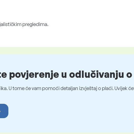
jalističkim pregledima.
te povjerenje u odlučivanju 
ka. U tome će vam pomoći detaljan izvještaj o plaći. Uvijek ćet
o