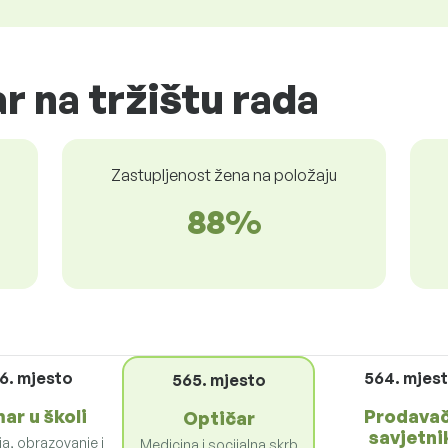
r na tržištu rada
Zastupljenost žena na položaju
88%
6. mjesto
564. mjes
565. mjesto
ar u školi
Prodavač
Optičar
savjetni
a, obrazovanje i
Medicina i socijalna skrb