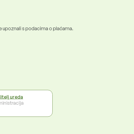
e se upoznali s podacima o plaćama.
itelj ureda
inistracija