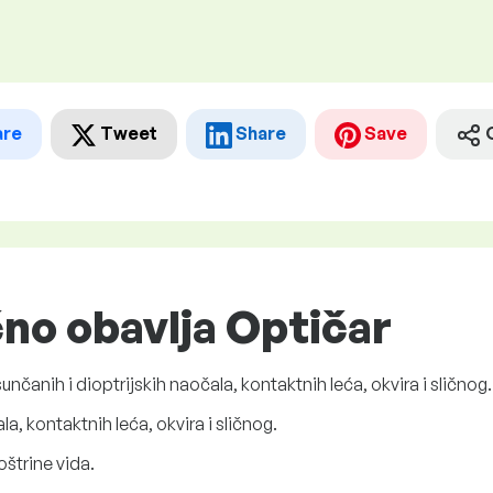
are
Tweet
Share
Save
čno obavlja Optičar
unčanih i dioptrijskih naočala, kontaktnih leća, okvira i sličnog.
a, kontaktnih leća, okvira i sličnog.
oštrine vida.