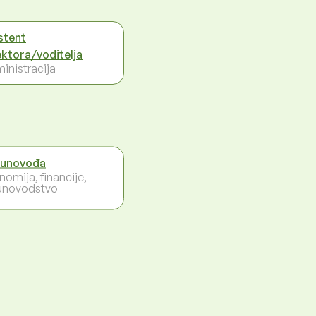
stent
ektora/voditelja
inistracija
unovođa
nomija, financije,
unovodstvo