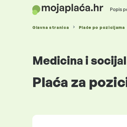
Popis po
Glavna stranica
Plaće
po pozicijama
Medicina i socija
Plaća za pozic