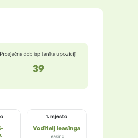
Prosječna dob ispitanika u poziciji
39
to
1. mjesto
-
Voditelj leasinga
k
Leasing