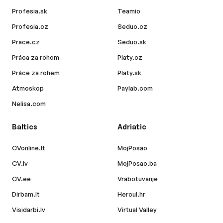
Profesia.sk
Teamio
Profesia.cz
Seduo.cz
Prace.cz
Seduo.sk
Práca za rohom
Platy.cz
Práce za rohem
Platy.sk
Atmoskop
Paylab.com
Nelisa.com
Baltics
Adriatic
CVonline.lt
MojPosao
CV.lv
MojPosao.ba
CV.ee
Vrabotuvanje
Dirbam.lt
Hercul.hr
Visidarbi.lv
Virtual Valley