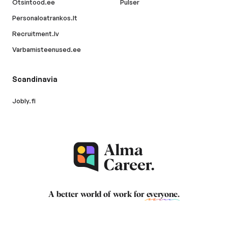
Otsintood.ee
Pulser
Personaloatrankos.lt
Recruitment.lv
Varbamisteenused.ee
Scandinavia
Jobly.fi
A better world of work for
everyone
.