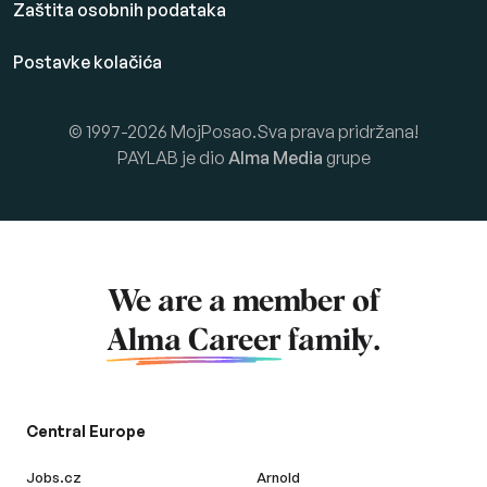
Zaštita osobnih podataka
Postavke kolačića
© 1997-2026 MojPosao.Sva prava pridržana!
PAYLAB je dio
Alma Media
grupe
We are a member of
Alma Career
family.
Central Europe
Jobs.cz
Arnold