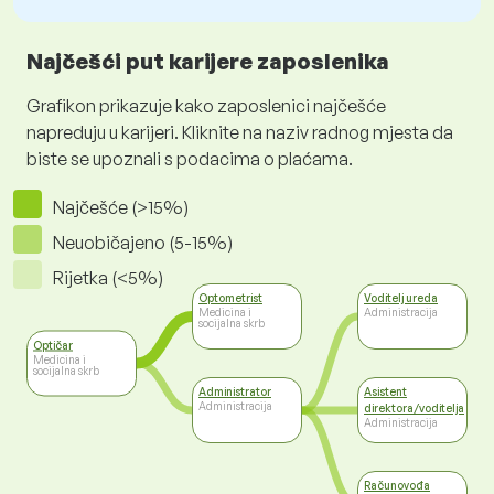
Najčešći put karijere zaposlenika
Grafikon prikazuje kako zaposlenici najčešće
napreduju u karijeri. Kliknite na naziv radnog mjesta da
biste se upoznali s podacima o plaćama.
Najčešće (>15%)
Neuobičajeno (5-15%)
Rijetka (<5%)
Optometrist
Voditelj ureda
Medicina i
Administracija
socijalna skrb
Optičar
Medicina i
socijalna skrb
Administrator
Asistent
Administracija
direktora/voditelja
Administracija
Računovođa