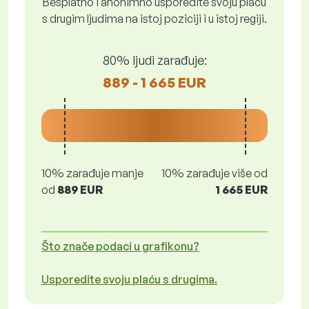
Besplatno i anonimno usporedite svoju plaću
s drugim ljudima na istoj poziciji i u istoj regiji.
80% ljudi zarađuje:
889 - 1 665 EUR
10% zarađuje manje
10% zarađuje više od
od
889 EUR
1 665 EUR
Što znače podaci u grafikonu?
Usporedite svoju plaću s drugima.