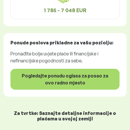
1 785 - 7 048 EUR
Ponude poslova
prikladne za vašu poziciju:
Pronađite bolje uvjete plaće ili financijske i
nefinancijske pogodnosti za sebe.
Pogledajte ponudu oglasa za posao za
ovo radno mjesto
Za tvrtke: Saznajte detaljne informacije o
plaćama u svojoj zemlji