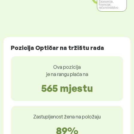
Ekonomija,
financije,
računovodstvo
Pozicija Optičar na tržištu rada
Ova pozicija
je na rangu plaća na
565 mjestu
Zastupljenost žena na položaju
89%