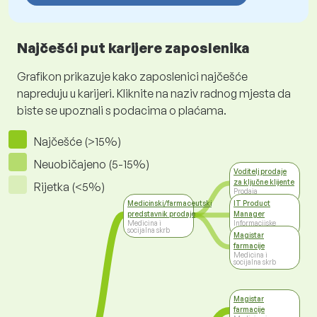
Najčešći put karijere zaposlenika
Grafikon prikazuje kako zaposlenici najčešće
napreduju u karijeri. Kliknite na naziv radnog mjesta da
biste se upoznali s podacima o plaćama.
Najčešće (>15%)
Neuobičajeno (5-15%)
Voditelj prodaje
za ključne klijente
Rijetka (<5%)
Prodaja
Medicinski/farmaceutski
IT Product
predstavnik prodaje
Manager
Medicina i
Informacijske
socijalna skrb
tehnologije
Magistar
farmacije
Medicina i
socijalna skrb
Magistar
farmacije