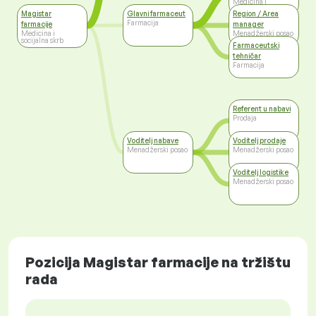
Medicina i
socijalna skrb
Magistar
Glavni farmaceut
Region / Area
Farmacija
farmacije
manager
Medicina i
Menadžerski posao
socijalna skrb
Farmaceutski
tehničar
Farmacija
Referent u nabavi
Prodaja
Voditelj nabave
Voditelj prodaje
Menadžerski posao
Menadžerski posao
Voditelj logistike
Menadžerski posao
Pozicija Magistar farmacije na tržištu
rada