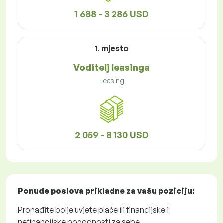
1 688 - 3 286 USD
1. mjesto
Voditelj leasinga
Leasing
2 059 - 8 130 USD
Ponude poslova
prikladne za vašu poziciju:
Pronađite bolje uvjete plaće ili financijske i
nefinancijske pogodnosti za sebe.