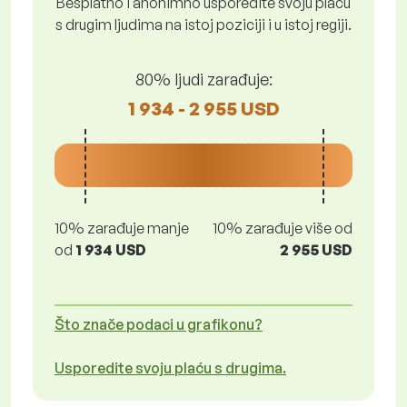
Besplatno i anonimno usporedite svoju plaću
s drugim ljudima na istoj poziciji i u istoj regiji.
80% ljudi zarađuje:
1 934 - 2 955 USD
10% zarađuje manje
10% zarađuje više od
od
1 934 USD
2 955 USD
Što znače podaci u grafikonu?
Usporedite svoju plaću s drugima.