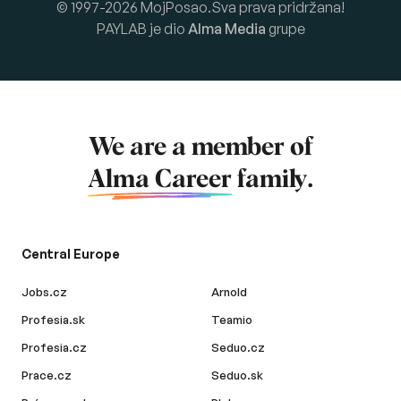
© 1997-2026 MojPosao.Sva prava pridržana!
PAYLAB je dio
Alma Media
grupe
We are a member of
Alma Career
family.
Central Europe
Jobs.cz
Arnold
Profesia.sk
Teamio
Profesia.cz
Seduo.cz
Prace.cz
Seduo.sk