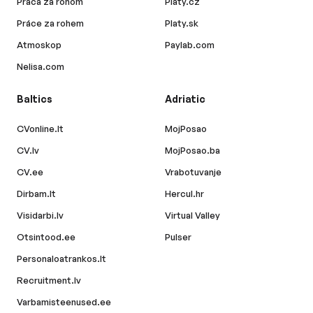
Práca za rohom
Platy.cz
Práce za rohem
Platy.sk
Atmoskop
Paylab.com
Nelisa.com
Baltics
Adriatic
CVonline.lt
MojPosao
CV.lv
MojPosao.ba
CV.ee
Vrabotuvanje
Dirbam.lt
Hercul.hr
Visidarbi.lv
Virtual Valley
Otsintood.ee
Pulser
Personaloatrankos.lt
Recruitment.lv
Varbamisteenused.ee