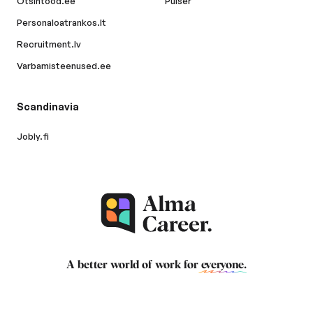
Otsintood.ee
Pulser
Personaloatrankos.lt
Recruitment.lv
Varbamisteenused.ee
Scandinavia
Jobly.fi
A better world of work for
everyone
.