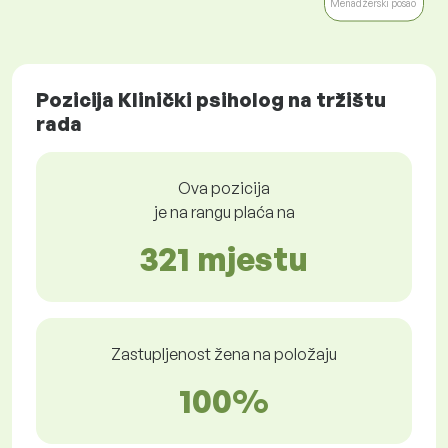
Menadžerski posao
Pozicija Klinički psiholog na tržištu
rada
Ova pozicija
je na rangu plaća na
321 mjestu
Zastupljenost žena na položaju
100%