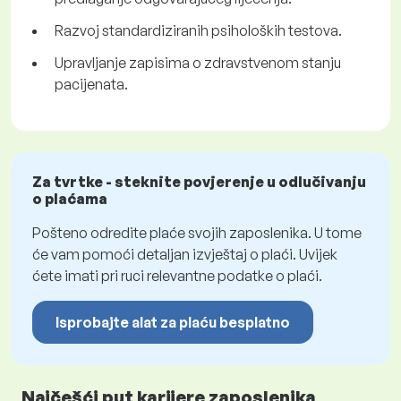
Razvoj standardiziranih psiholoških testova.
Upravljanje zapisima o zdravstvenom stanju
pacijenata.
Za tvrtke - steknite povjerenje u odlučivanju
o plaćama
Pošteno odredite plaće svojih zaposlenika. U tome
će vam pomoći detaljan izvještaj o plaći. Uvijek
ćete imati pri ruci relevantne podatke o plaći.
Isprobajte alat za plaću besplatno
Najčešći put karijere zaposlenika