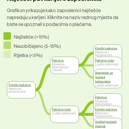
Grafikon prikazuje kako zaposlenici najčešće
napreduju u karijeri. Kliknite na naziv radnog mjesta da
biste se upoznali s podacima o plaćama.
Najčešće (>15%)
Neuobičajeno (5-15%)
Klinički psiholog
Medicina i
Rijetka (<5%)
socijalna skrb
Psiholog
Psiholog rada
Edukacija,
Ljudski potencijali
obrazovanje i
znanost
Specijalist za
ljudske
potencijale
Klinički psiholog
Ljudski potencijali
Medicina i
socijalna skrb
Psiholog
Edukacija,
obrazovanje i
znanost
Psiholog rada
Klinički psiholog
Ljudski potencijali
Medicina i
socijalna skrb
Voditelj ljudskih
resursa