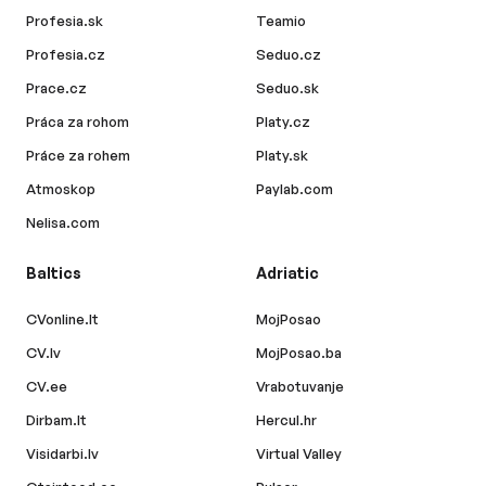
Profesia.sk
Teamio
Profesia.cz
Seduo.cz
Prace.cz
Seduo.sk
Práca za rohom
Platy.cz
Práce za rohem
Platy.sk
Atmoskop
Paylab.com
Nelisa.com
Baltics
Adriatic
CVonline.lt
MojPosao
CV.lv
MojPosao.ba
CV.ee
Vrabotuvanje
Dirbam.lt
Hercul.hr
Visidarbi.lv
Virtual Valley