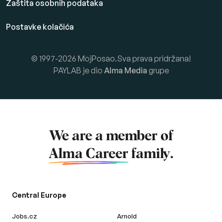
Zaštita osobnih podataka
Postavke kolačića
© 1997-2026 MojPosao.Sva prava pridržana!
PAYLAB je dio
Alma Media
grupe
We are a member of
Alma Career
family.
Central Europe
Jobs.cz
Arnold