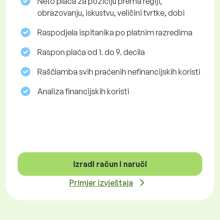
Neto plaća za poziciju prema regiji,
obrazovanju, iskustvu, veličini tvrtke, dobi
Raspodjela ispitanika po platnim razredima
Raspon plaća od 1. do 9. decila
Raščlamba svih praćenih nefinancijskih koristi
Analiza financijskih koristi
Izradi račun i naruči
Primjer izvještaja