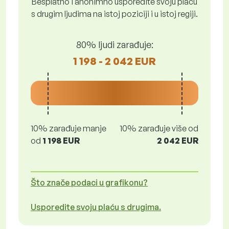
Besplatno i anonimno usporedite svoju plaću
s drugim ljudima na istoj poziciji i u istoj regiji.
80% ljudi zarađuje:
1 198 - 2 042 EUR
10% zarađuje manje
10% zarađuje više od
od
1 198 EUR
2 042 EUR
Što znače podaci u grafikonu?
Usporedite svoju plaću s drugima.