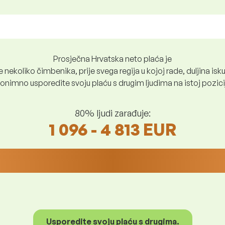
Prosječna Hrvatska neto plaća je
nekoliko čimbenika, prije svega regija u kojoj rade, duljina iskus
nimno usporedite svoju plaću s drugim ljudima na istoj poziciji i
80% ljudi zarađuje:
1 096 - 4 813 EUR
Usporedite svoju plaću s drugima.