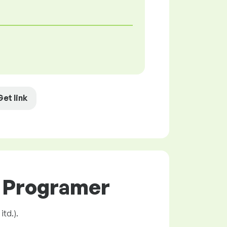
Get link
C Programer
itd.).