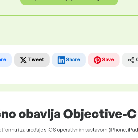
are
Tweet
Share
Save
čno obavlja Objective-
atformu i za uređaje s iOS operativnim sustavom (iPhone, iPad 