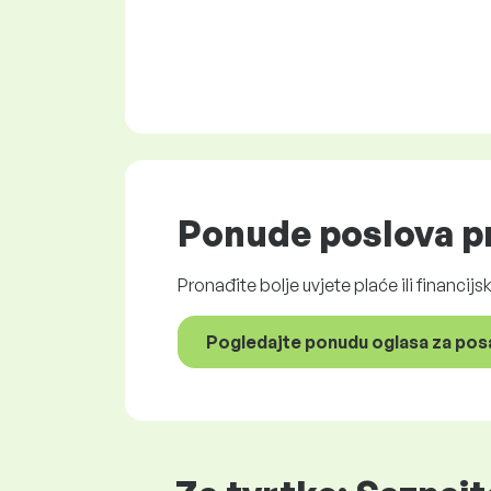
Ponude poslova
pr
Pronađite bolje uvjete plaće ili financij
Pogledajte ponudu oglasa za pos