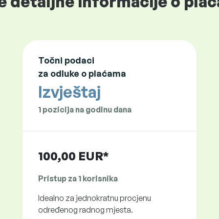
e detaljne informacije o plać
Točni podaci
za odluke o plaćama
Izvještaj
1 pozicija na godinu dana
100,00 EUR*
Pristup za 1 korisnika
Idealno za jednokratnu procjenu
određenog radnog mjesta.