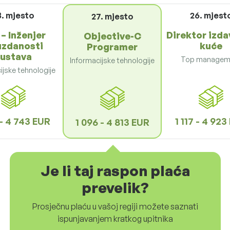
8. mjesto
26. mjest
27. mjesto
– Inženjer
Direktor izd
Objective-C
zdanosti
kuće
Programer
ustava
Top managem
Informacijske tehnologije
ijske tehnologije
 - 4 743 EUR
1 117 - 4 92
1 096 - 4 813 EUR
Je li taj raspon plaća
prevelik?
Prosječnu plaću u vašoj regiji možete saznati
ispunjavanjem kratkog upitnika