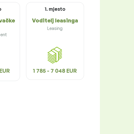
o
1. mjesto
avačke
Voditelj leasinga
Leasing
ent
3 EUR
1 785 - 7 048 EUR