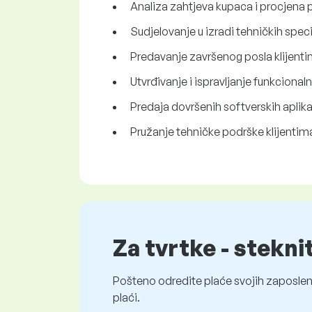
Analiza zahtjeva kupaca i procjena p
Sudjelovanje u izradi tehničkih speci
Predavanje završenog posla klijentim
Utvrđivanje i ispravljanje funkciona
Predaja dovršenih softverskih aplikac
Pružanje tehničke podrške klijentim
Za tvrtke - stekni
Pošteno odredite plaće svojih zaposleni
plaći.