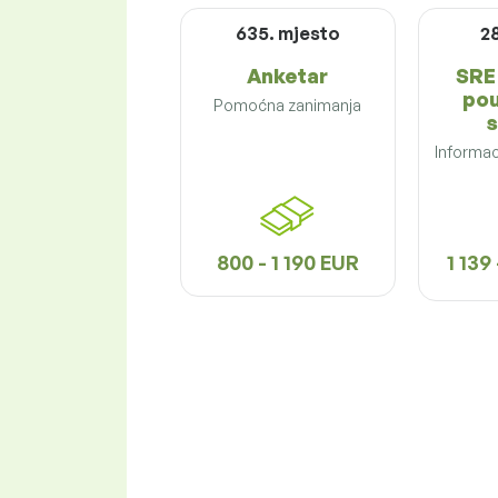
635. mjesto
2
Anketar
SRE 
pou
Pomoćna zanimanja
s
Informac
800 - 1 190 EUR
1 139