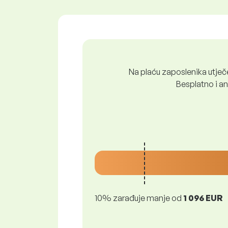
Na plaću zaposlenika utječe 
Besplatno i ano
10% zarađuje manje od
1 096 EUR