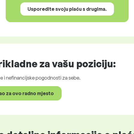
Usporedite svoju plaću s drugima.
ikladne za vašu poziciju:
ske i nefinancijske pogodnosti za sebe.
ao za ovo radno mjesto