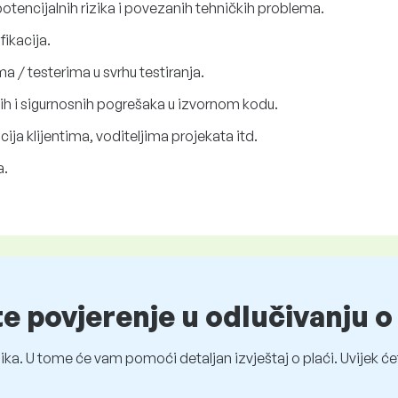
otencijalnih rizika i povezanih tehničkih problema.
fikacija.
a / testerima u svrhu testiranja.
lnih i sigurnosnih pogrešaka u izvornom kodu.
ija klijentima, voditeljima projekata itd.
a.
te povjerenje u odlučivanju 
ka. U tome će vam pomoći detaljan izvještaj o plaći. Uvijek ćet