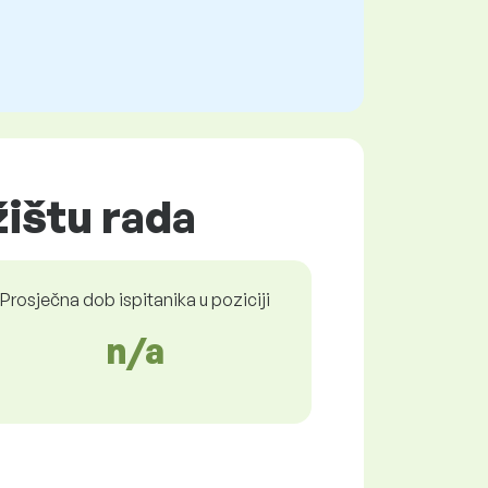
žištu rada
Prosječna dob ispitanika u poziciji
n/a