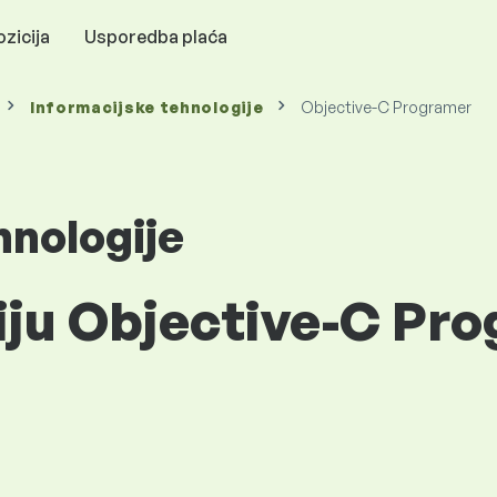
zicija
Usporedba plaća
Informacijske tehnologije
Objective-C Programer
hnologije
iju Objective-C Pr