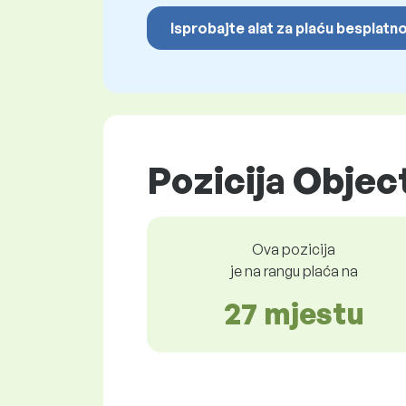
Isprobajte alat za plaću besplatn
Pozicija Objec
Ova pozicija
je na rangu plaća na
27 mjestu