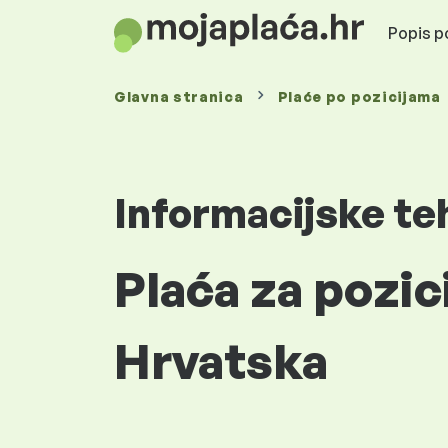
Popis po
Glavna stranica
Plaće
po pozicijama
Informacijske te
Plaća za pozic
Hrvatska