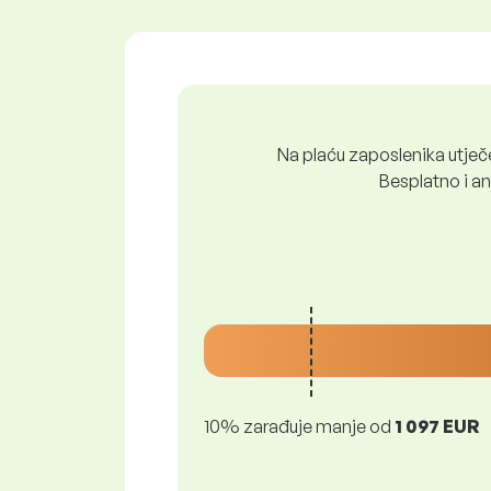
Na plaću zaposlenika utječe 
Besplatno i ano
10% zarađuje manje od
1 097 EUR