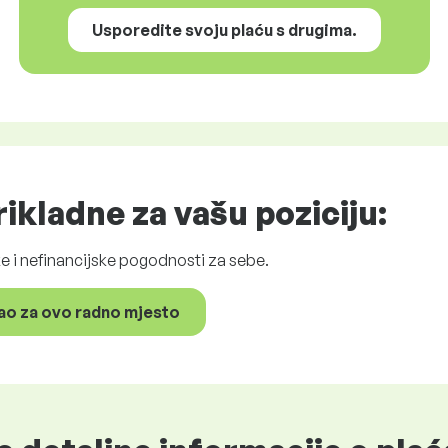
Usporedite svoju plaću s drugima.
ikladne za vašu poziciju:
ske i nefinancijske pogodnosti za sebe.
ao za ovo radno mjesto