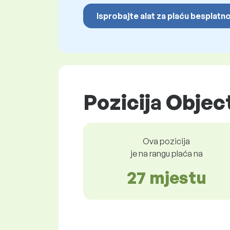
Isprobajte alat za plaću besplatn
Pozicija Objec
Ova pozicija
je na rangu plaća na
27 mjestu