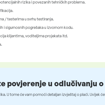
otencijalnih rizika i povezanih tehničkih problema.
fikacija.
a / testerima u svrhu testiranja.
lnih i sigurnosnih pogrešaka u izvornom kodu.
ija klijentima, voditeljima projekata itd.
a.
te povjerenje u odlučivanju 
ka. U tome će vam pomoći detaljan izvještaj o plaći. Uvijek ćet