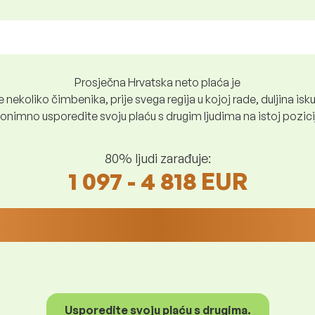
Prosječna Hrvatska neto plaća je
nekoliko čimbenika, prije svega regija u kojoj rade, duljina iskus
nimno usporedite svoju plaću s drugim ljudima na istoj poziciji i
80% ljudi zarađuje:
1 097 - 4 818 EUR
Usporedite svoju plaću s drugima.