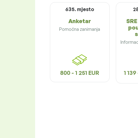
635. mjesto
2
Anketar
SRE 
pou
Pomoćna zanimanja
s
Informac
800 - 1 251 EUR
1 139