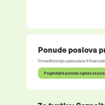
Ponude poslova
pr
Pronađite bolje uvjete plaće ili financij
Pogledajte ponudu oglasa za pos