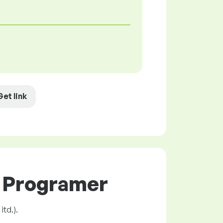
Get link
C Programer
itd.).