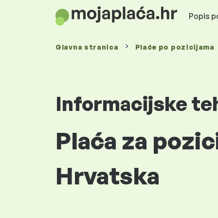
Popis po
Glavna stranica
Plaće
po pozicijama
Informacijske te
Plaća za pozic
Hrvatska