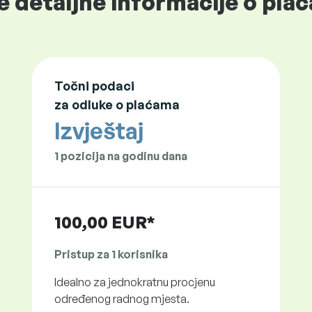
e detaljne informacije o plać
Točni podaci
za odluke o plaćama
Izvještaj
1 pozicija na godinu dana
100,00 EUR*
Pristup za 1 korisnika
Idealno za jednokratnu procjenu
određenog radnog mjesta.