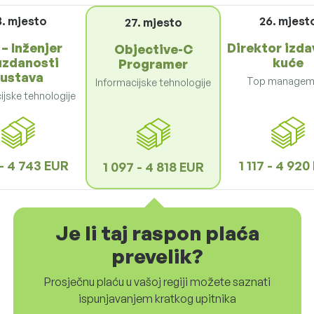
8. mjesto
26. mjest
27. mjesto
– Inženjer
Direktor izd
Objective-C
zdanosti
kuće
Programer
ustava
Top managem
Informacijske tehnologije
ijske tehnologije
 - 4 743 EUR
1 117 - 4 92
1 097 - 4 818 EUR
Je li taj raspon plaća
prevelik?
Prosječnu plaću u vašoj regiji možete saznati
ispunjavanjem kratkog upitnika