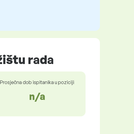
žištu rada
Prosječna dob ispitanika u poziciji
n/a