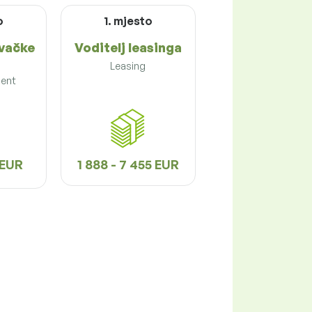
o
1. mjesto
avačke
Voditelj leasinga
Leasing
ent
0 EUR
1 888 - 7 455 EUR