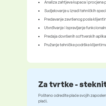
Analiza zahtjeva kupaca i procjena p
Sudjelovanje u izradi tehničkih speci
Predavanje završenog posla klijentim
Utvrđivanje i ispravljanje funkciona
Predaja dovršenih softverskih aplikac
Pružanje tehničke podrške klijentim
Za tvrtke - stekni
Pošteno odredite plaće svojih zaposleni
plaći.