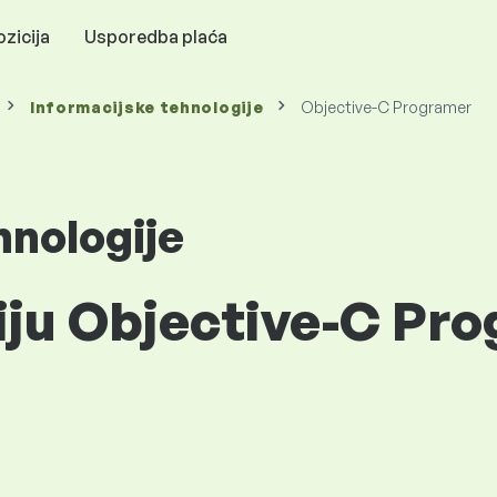
zicija
Usporedba plaća
Informacijske tehnologije
Objective-C Programer
hnologije
iju Objective-C Pr