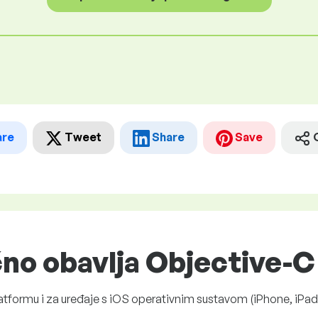
are
Tweet
Share
Save
čno obavlja Objective-
atformu i za uređaje s iOS operativnim sustavom (iPhone, iPad 