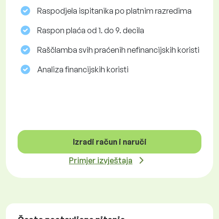
Raspodjela ispitanika po platnim razredima
Raspon plaća od 1. do 9. decila
Raščlamba svih praćenih nefinancijskih koristi
Analiza financijskih koristi
Izradi račun i naruči
Primjer izvještaja