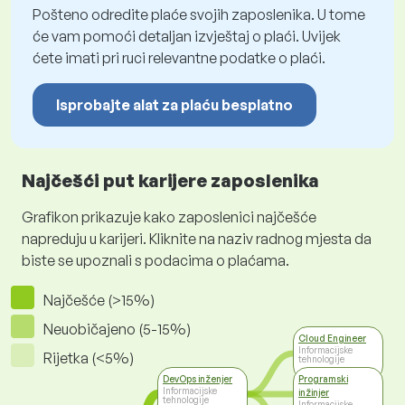
Pošteno odredite plaće svojih zaposlenika. U tome
će vam pomoći detaljan izvještaj o plaći. Uvijek
ćete imati pri ruci relevantne podatke o plaći.
Isprobajte alat za plaću besplatno
Najčešći put karijere zaposlenika
Grafikon prikazuje kako zaposlenici najčešće
napreduju u karijeri. Kliknite na naziv radnog mjesta da
biste se upoznali s podacima o plaćama.
Najčešće (>15%)
Neuobičajeno (5-15%)
Cloud Engineer
Informacijske
Rijetka (<5%)
tehnologije
DevOps inženjer
Programski
Informacijske
inžinjer
tehnologije
Informacijske