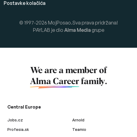
Postavke kolačića
© 1997-2026 MojPosao.Sva prava pridržana!
PAYLAB je dio
Alma Media
grupe
We are a member of
Alma Career
family.
Central Europe
Jobs.cz
Arnold
Profesia.sk
Teamio