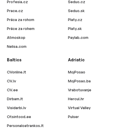
Profesia.cz
Seduo.cz
Prace.cz
Seduo.sk
Práca za rohom
Platy.cz
Práce za rohem
Platy.sk
Atmoskop
Paylab.com
Nelisa.com
Baltics
Adriatic
CVonline.lt
MojPosao
CV.lv
MojPosao.ba
CV.ee
Vrabotuvanje
Dirbam.lt
Hercul.hr
Visidarbi.lv
Virtual Valley
Otsintood.ee
Pulser
Personaloatrankos.lt