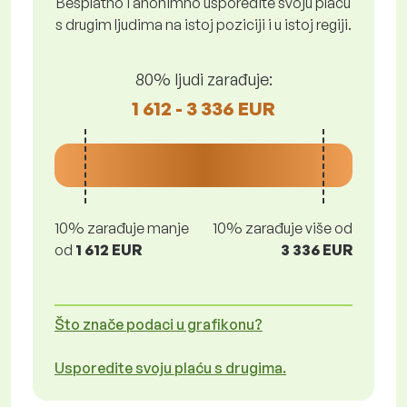
Besplatno i anonimno usporedite svoju plaću
s drugim ljudima na istoj poziciji i u istoj regiji.
80% ljudi zarađuje:
1 612 - 3 336 EUR
10% zarađuje manje
10% zarađuje više od
od
1 612 EUR
3 336 EUR
Što znače podaci u grafikonu?
Usporedite svoju plaću s drugima.