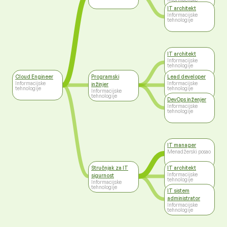
tehnologije
IT architekt
Informacijske
tehnologije
IT architekt
Informacijske
tehnologije
Cloud Engineer
Programski
Lead developer
Informacijske
Informacijske
inžinjer
tehnologije
tehnologije
Informacijske
tehnologije
DevOps inženjer
Informacijske
tehnologije
IT manager
Menadžerski posao
Stručnjak za IT
IT architekt
Informacijske
sigurnost
tehnologije
Informacijske
tehnologije
IT sistem
administrator
Informacijske
tehnologije