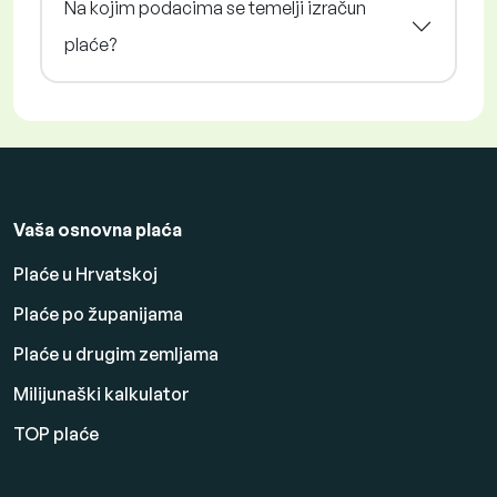
Na kojim podacima se temelji izračun
plaće?
Vaša osnovna plaća
Plaće u Hrvatskoj
Plaće po županijama
Plaće u drugim zemljama
Milijunaški kalkulator
TOP plaće