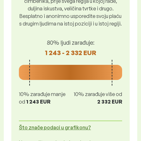
čimbenika, prije svega regija u kojoj rade,
duljina iskustva, veličina tvrtke i drugo.
Besplatno i anonimno usporedite svoju plaću
s drugim ljudima na istoj poziciji i u istoj regiji.
80% ljudi zarađuje:
1 243 - 2 332 EUR
10% zarađuje manje
10% zarađuje više od
od
1 243 EUR
2 332 EUR
Što znače podaci u grafikonu?