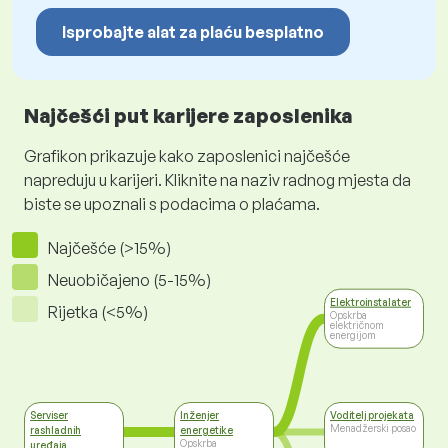
Isprobajte alat za plaću besplatno
Najčešći put karijere zaposlenika
Grafikon prikazuje kako zaposlenici najčešće
napreduju u karijeri. Kliknite na naziv radnog mjesta da
biste se upoznali s podacima o plaćama.
Najčešće (>15%)
Neuobičajeno (5-15%)
Elektroinstalater
Rijetka (<5%)
Opskrba
električnom
energijom
Serviser
Inženjer
Voditelj projekata
Menadžerski posao
rashladnih
energetike
Opskrba
uređaja