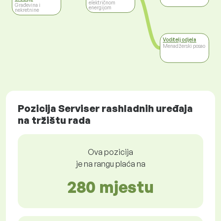
električnom
Građevina i
energijom
nekretnine
Voditelj odjela
Menadžerski posao
Pozicija Serviser rashladnih uređaja
na tržištu rada
Ova pozicija
je na rangu plaća na
280 mjestu