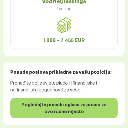
Voditelj leasinga
Leasing
1 888 - 7 455 EUR
Ponude poslova
prikladne za vašu poziciju:
Pronađite bolje uvjete plaće ili financijske i
nefinancijske pogodnosti za sebe.
Pogledajte ponudu oglasa za posao za
ovo radno mjesto