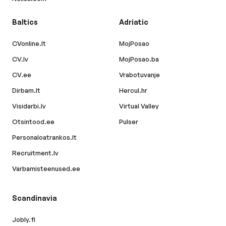
Baltics
Adriatic
CVonline.lt
MojPosao
CV.lv
MojPosao.ba
CV.ee
Vrabotuvanje
Dirbam.lt
Hercul.hr
Visidarbi.lv
Virtual Valley
Otsintood.ee
Pulser
Personaloatrankos.lt
Recruitment.lv
Varbamisteenused.ee
Scandinavia
Jobly.fi