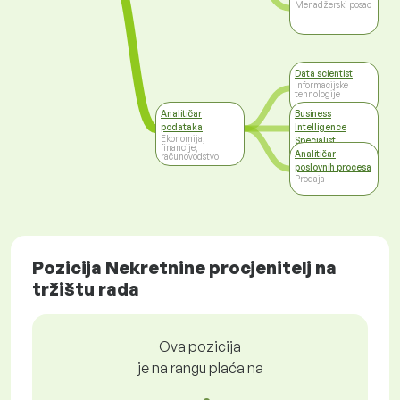
Menadžerski posao
Data scientist
Informacijske
tehnologije
Analitičar
Business
podataka
Intelligence
Ekonomija,
Specialist
financije,
Informacijske
Analitičar
računovodstvo
tehnologije
poslovnih procesa
Prodaja
Pozicija Nekretnine procjenitelj na
tržištu rada
Ova pozicija
je na rangu plaća na