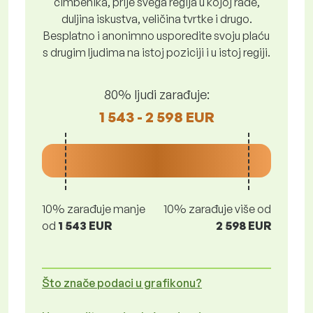
čimbenika, prije svega regija u kojoj rade,
duljina iskustva, veličina tvrtke i drugo.
Besplatno i anonimno usporedite svoju plaću
s drugim ljudima na istoj poziciji i u istoj regiji.
80% ljudi zarađuje:
1 543 - 2 598 EUR
10% zarađuje manje
10% zarađuje više od
od
1 543 EUR
2 598 EUR
Što znače podaci u grafikonu?