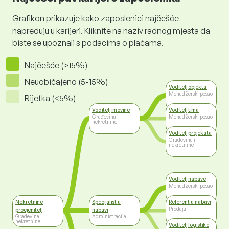
Grafikon prikazuje kako zaposlenici najčešće
napreduju u karijeri. Kliknite na naziv radnog mjesta da
biste se upoznali s podacima o plaćama.
Najčešće (>15%)
Neuobičajeno (5-15%)
Voditelj objekta
Menadžerski posao
Rijetka (<5%)
Voditelj imovine
Voditelj tima
Građevina i
Menadžerski posao
nekretnine
Voditelj projekata
Građevina i
nekretnine
Voditelj nabave
Menadžerski posao
Nekretnine
Specijalist u
Referent u nabavi
Prodaja
procjenitelj
nabavi
Građevina i
Administracija
nekretnine
Voditelj logistike