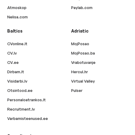
Atmoskop
Paylab.com
Nelisa.com
Baltics
Adriatic
CVonline.lt
MojPosao
CV.lv
MojPosao.ba
CV.ee
Vrabotuvanje
Dirbam.lt
Hercul.hr
Visidarbi.lv
Virtual Valley
Otsintood.ee
Pulser
Personaloatrankos.lt
Recruitment.lv
Varbamisteenused.ee