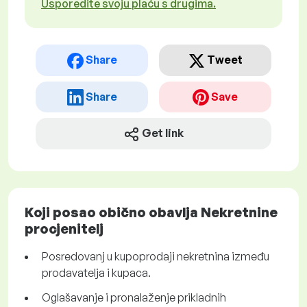
Usporedite svoju plaću s drugima.
Share
Tweet
Share
Save
Get link
Koji posao obično obavlja Nekretnine
procjenitelj
Posredovanj u kupoprodaji nekretnina između
prodavatelja i kupaca.
Oglašavanje i pronalaženje prikladnih