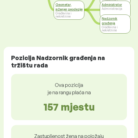
nekretnine
Geometar,
Administrator
Administracija
inženjer geodezije
Građevina i
nekretnine
Nadzornik
građenja
Građevina i
nekretnine
Pozicija Nadzornik građenja na
tržištu rada
Ova pozicija
je na rangu plaća na
157 mjestu
Zastupljenost žena na položaju