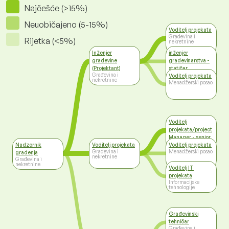
Najčešće (>15%)
Neuobičajeno (5-15%)
Voditelj projekata
Građevina i
Rijetka (<5%)
nekretnine
Inženjer
inženjer
građevine
građevinarstva -
(Projektant)
statičar
Građevina i
Građevina i
Voditelj projekata
nekretnine
nekretnine
Menadžerski posao
Voditelj
projekata/project
Manager - senior
Menadžerski posao
Nadzornik
Voditelj projekata
Voditelj projekata
Građevina i
Menadžerski posao
građenja
nekretnine
Građevina i
nekretnine
Voditelj IT
projekata
Informacijske
tehnologije
Građevinski
tehničar
Građevina i