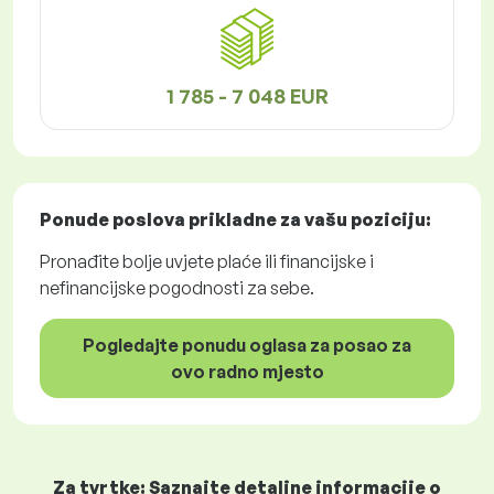
1 785 - 7 048 EUR
Ponude poslova
prikladne za vašu poziciju:
Pronađite bolje uvjete plaće ili financijske i
nefinancijske pogodnosti za sebe.
Pogledajte ponudu oglasa za posao za
ovo radno mjesto
Za tvrtke: Saznajte detaljne informacije o