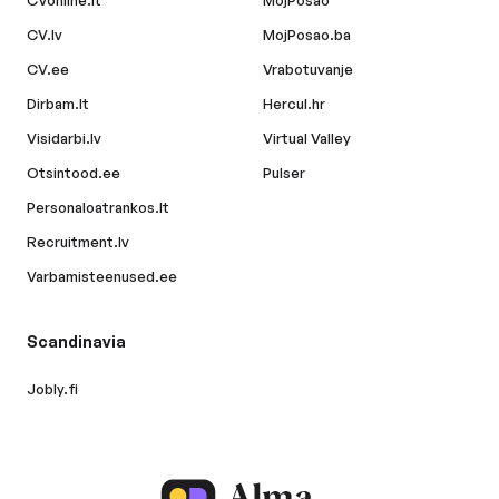
CVonline.lt
MojPosao
CV.lv
MojPosao.ba
CV.ee
Vrabotuvanje
Dirbam.lt
Hercul.hr
Visidarbi.lv
Virtual Valley
Otsintood.ee
Pulser
Personaloatrankos.lt
Recruitment.lv
Varbamisteenused.ee
Scandinavia
Jobly.fi