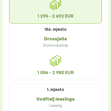
1 295 - 2 692 EUR
156. mjesto
Drvosječa
Drvna industrija
1 086 - 2 980 EUR
1. mjesto
Voditelj leasinga
Leasing