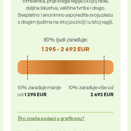
čimbenika, prije svega regija u kojoj rade,
duljina iskustva, veličina tvrtke i drugo.
Besplatno i anonimno usporedite svoju plaću
s drugim ljudima na istoj poziciji i u istoj regiji.
80% ljudi zarađuje:
1 295 - 2 692 EUR
10% zarađuje manje
10% zarađuje više od
od
1 295 EUR
2 692 EUR
Što znače podaci u grafikonu?