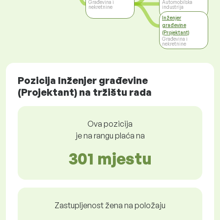
Građevina i
Automobilska
nekretnine
industrija
Inženjer
građevine
(Projektant)
Građevina i
nekretnine
Pozicija Inženjer građevine
(Projektant) na tržištu rada
Ova pozicija
je na rangu plaća na
301 mjestu
Zastupljenost žena na položaju