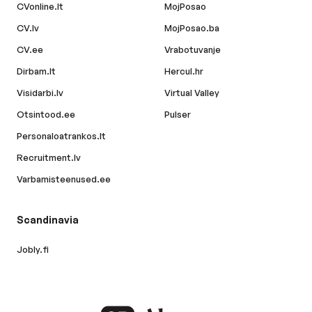
CVonline.lt
MojPosao
CV.lv
MojPosao.ba
CV.ee
Vrabotuvanje
Dirbam.lt
Hercul.hr
Visidarbi.lv
Virtual Valley
Otsintood.ee
Pulser
Personaloatrankos.lt
Recruitment.lv
Varbamisteenused.ee
Scandinavia
Jobly.fi