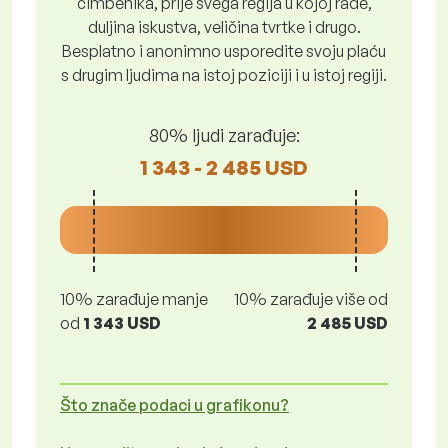
čimbenika, prije svega regija u kojoj rade,
duljina iskustva, veličina tvrtke i drugo.
Besplatno i anonimno usporedite svoju plaću
s drugim ljudima na istoj poziciji i u istoj regiji.
80% ljudi zarađuje:
1 343 - 2 485 USD
10% zarađuje manje
10% zarađuje više od
od
1 343 USD
2 485 USD
Što znače podaci u grafikonu?