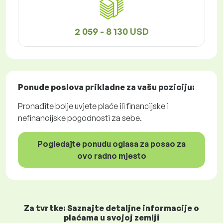
2 059 - 8 130 USD
Ponude poslova
prikladne za vašu poziciju:
Pronađite bolje uvjete plaće ili financijske i
nefinancijske pogodnosti za sebe.
Pogledajte ponudu oglasa za posao za
ovo radno mjesto
Za tvrtke: Saznajte detaljne informacije o
plaćama u svojoj zemlji