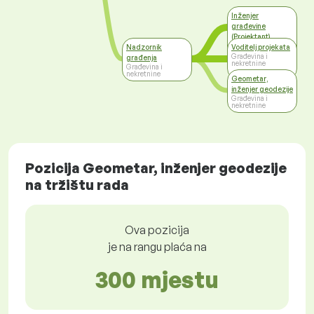
Inženjer
građevine
(Projektant)
Građevina i
Nadzornik
Voditelj projekata
nekretnine
Građevina i
građenja
nekretnine
Građevina i
nekretnine
Geometar,
inženjer geodezije
Građevina i
nekretnine
Pozicija Geometar, inženjer geodezije
na tržištu rada
Ova pozicija
je na rangu plaća na
300 mjestu