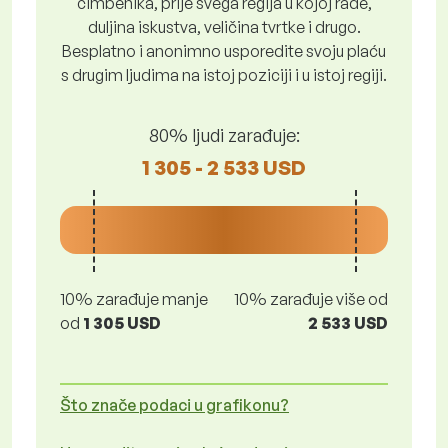
čimbenika, prije svega regija u kojoj rade,
duljina iskustva, veličina tvrtke i drugo.
Besplatno i anonimno usporedite svoju plaću
s drugim ljudima na istoj poziciji i u istoj regiji.
80% ljudi zarađuje:
1 305 - 2 533 USD
10% zarađuje manje
10% zarađuje više od
od
1 305 USD
2 533 USD
Što znače podaci u grafikonu?