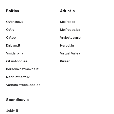
Baltics
Adriatic
CVonline.lt
MojPosao
CV.lv
MojPosao.ba
CV.ee
Vrabotuvanje
Dirbam.lt
Hercul.hr
Visidarbi.lv
Virtual Valley
Otsintood.ee
Pulser
Personaloatrankos.lt
Recruitment.lv
Varbamisteenused.ee
Scandinavia
Jobly.fi