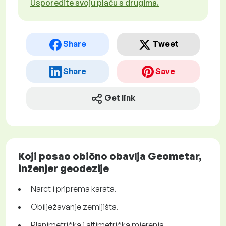
Usporedite svoju plaću s drugima.
Share
Tweet
Share
Save
Get link
Koji posao obično obavlja Geometar,
inženjer geodezije
Narct i priprema karata.
Obilježavanje zemljišta.
Planimetrička i altimetrička mjerenja.