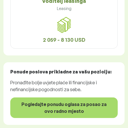
Voditelj leasinga
Leasing
2 059 - 8 130 USD
Ponude poslova
prikladne za vašu poziciju:
Pronađite bolje uvjete plaće ili financijske i
nefinancijske pogodnosti za sebe.
Pogledajte ponudu oglasa za posao za
ovo radno mjesto