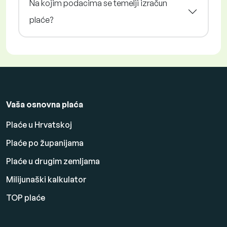
Na kojim podacima se temelji izračun
plaće?
Vaša osnovna plaća
Plaće u Hrvatskoj
Plaće po županijama
Plaće u drugim zemljama
Milijunaški kalkulator
TOP plaće