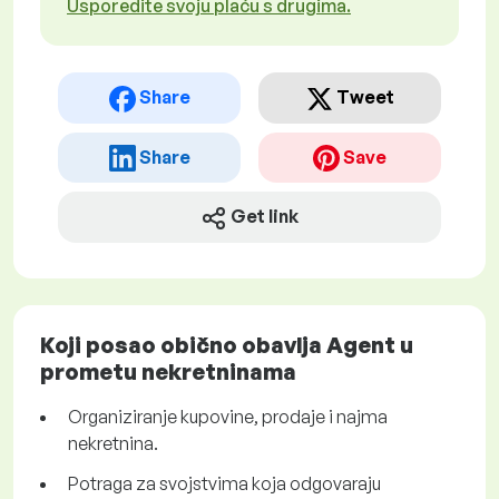
Usporedite svoju plaću s drugima.
Share
Tweet
Share
Save
Get link
Koji posao obično obavlja Agent u
prometu nekretninama
Organiziranje kupovine, prodaje i najma
nekretnina.
Potraga za svojstvima koja odgovaraju