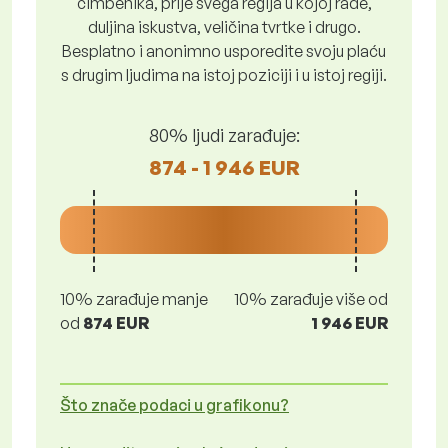
čimbenika, prije svega regija u kojoj rade,
duljina iskustva, veličina tvrtke i drugo.
Besplatno i anonimno usporedite svoju plaću
s drugim ljudima na istoj poziciji i u istoj regiji.
80% ljudi zarađuje:
874 - 1 946 EUR
10% zarađuje manje
10% zarađuje više od
od
874 EUR
1 946 EUR
Što znače podaci u grafikonu?