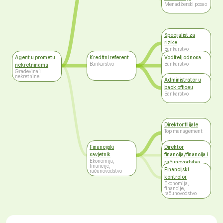
Menadžerski posao
Specijalist za
rizike
Bankarstvo
Agent u prometu
Kreditni referent
Voditelj odnosa
Bankarstvo
Bankarstvo
nekretninama
Građevina i
nekretnine
Administrator u
back officeu
Bankarstvo
Direktor filijale
Top management
Financijski
Direktor
savjetnik
financija/financija i
Ekonomija,
računovodstva
financije,
Top management
Financijski
računovodstvo
kontrolor
Ekonomija,
financije,
računovodstvo