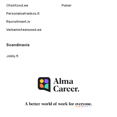
Otsintood.ee
Pulser
Personaloatrankos.lt
Recruitment.lv
Varbamisteenused.ee
Scandinavia
Jobly.fi
A better world of work for
everyone
.