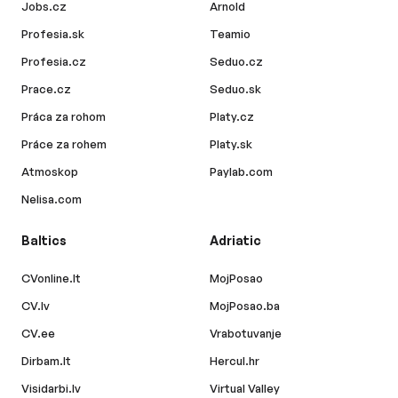
Jobs.cz
Arnold
Profesia.sk
Teamio
Profesia.cz
Seduo.cz
Prace.cz
Seduo.sk
Práca za rohom
Platy.cz
Práce za rohem
Platy.sk
Atmoskop
Paylab.com
Nelisa.com
Baltics
Adriatic
CVonline.lt
MojPosao
CV.lv
MojPosao.ba
CV.ee
Vrabotuvanje
Dirbam.lt
Hercul.hr
Visidarbi.lv
Virtual Valley