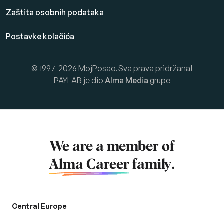
Zaštita osobnih podataka
Postavke kolačića
© 1997-2026 MojPosao.Sva prava pridržana!
PAYLAB je dio
Alma Media
grupe
We are a member of
Alma Career
family.
Central Europe