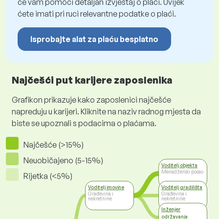
će vam pomoći detaljan izvještaj o plaći. Uvijek
ćete imati pri ruci relevantne podatke o plaći.
Isprobajte alat za plaću besplatno
Najčešći put karijere zaposlenika
Grafikon prikazuje kako zaposlenici najčešće
napreduju u karijeri. Kliknite na naziv radnog mjesta da
biste se upoznali s podacima o plaćama.
Najčešće (>15%)
Neuobičajeno (5-15%)
Voditelj objekta
Menadžerski posao
Rijetka (<5%)
Voditelj imovine
Voditelj gradilišta
Građevina i
Građevina i
nekretnine
nekretnine
Inženjer
održavanja