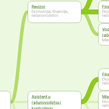
Revizor
Fin
Ekonomija, financije,
Eko
računovodstvo
rač
Vodi
rač
Men
Fin
Eko
rač
Asistent u
Mla
Eko
računovodstvu i
rač
kontrolingu