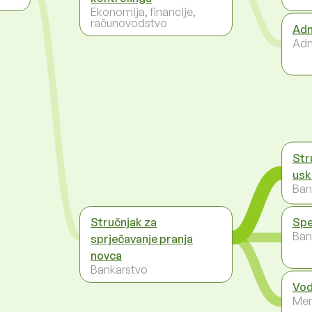
Ekonomija, financije,
računovodstvo
Adm
Adm
Str
usk
Ban
Stručnjak za
Spec
Ban
sprječavanje pranja
novca
Bankarstvo
Vod
Men