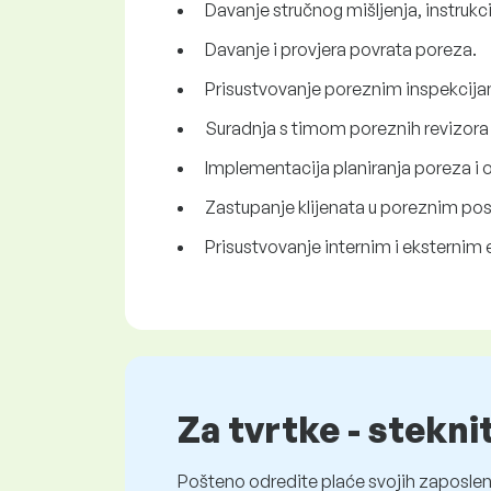
Davanje stručnog mišljenja, instrukci
Davanje i provjera povrata poreza.
Prisustvovanje poreznim inspekcijam
Suradnja s timom poreznih revizora 
Implementacija planiranja poreza i
Zastupanje klijenata u poreznim po
Prisustvovanje internim i eksternim
Za tvrtke - stekni
Pošteno odredite plaće svojih zaposleni