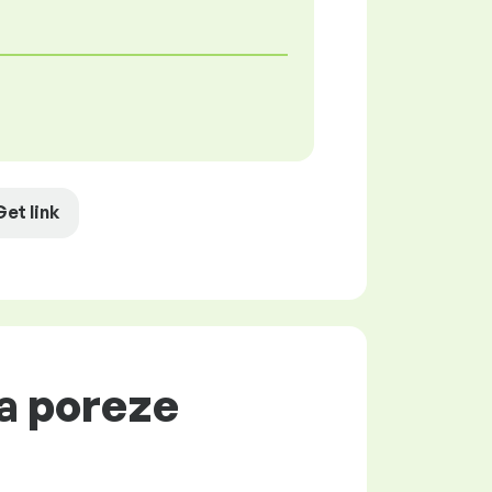
Get link
za poreze