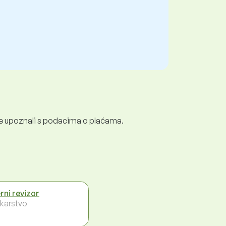
e se upoznali s podacima o plaćama.
erni revizor
karstvo