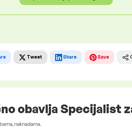
are
Tweet
Share
Save
čno obavlja Specijalist 
tojbama, naknadama.