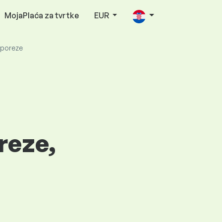
MojaPlaća za tvrtke
EUR
a poreze
oreze,