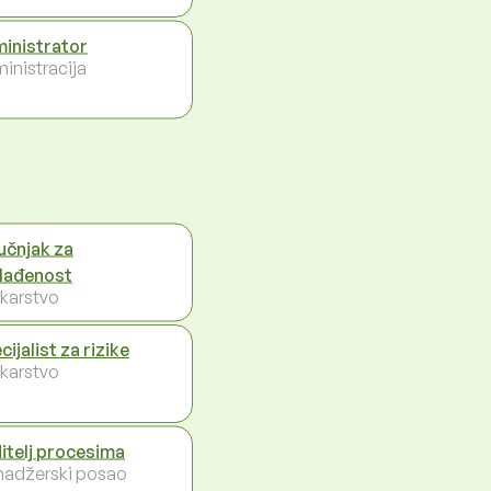
inistrator
inistracija
učnjak za
lađenost
karstvo
ijalist za rizike
karstvo
itelj procesima
adžerski posao