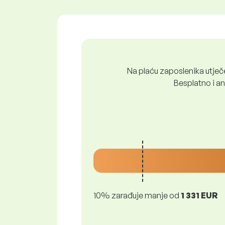
Na plaću zaposlenika utječe 
Besplatno i ano
10% zarađuje manje od
1 331 EUR