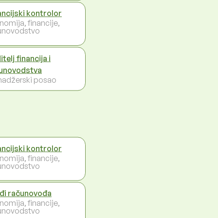
ancijski kontrolor
nomija, financije,
unovodstvo
telj financija i
unovodstva
adžerski posao
ancijski kontrolor
nomija, financije,
unovodstvo
đi računovođa
nomija, financije,
unovodstvo