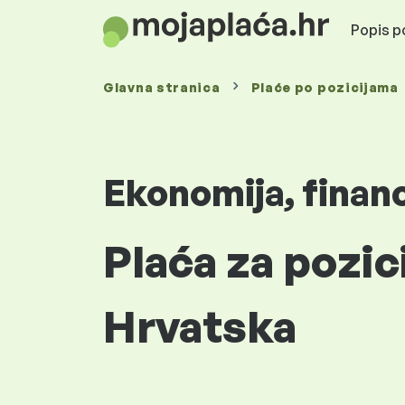
Popis po
Glavna stranica
Plaće
po pozicijama
Ekonomija, finan
Plaća za pozic
Hrvatska