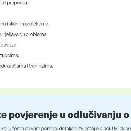
ja i preporuka.
a i sličnim projektima.
u rješavanju problema.
 obaveza.
stupcima.
 edukacijama i treninzima.
te povjerenje u odlučivanju 
ka. U tome će vam pomoći detaljan izvještaj o plaći. Uvijek ćet