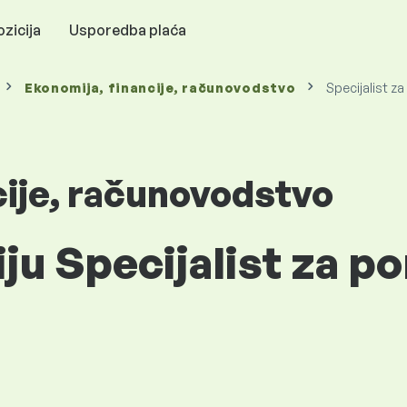
zicija
Usporedba plaća
Ekonomija, financije, računovodstvo
Specijalist z
cije, računovodstvo
iju Specijalist za p