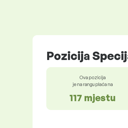
Pozicija Specij
Ova pozicija
je na rangu plaća na
117 mjestu