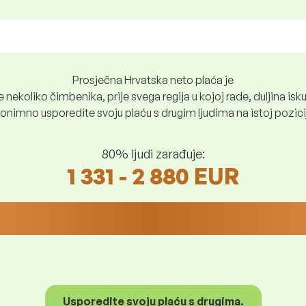
Prosječna Hrvatska neto plaća je
nekoliko čimbenika, prije svega regija u kojoj rade, duljina iskus
nimno usporedite svoju plaću s drugim ljudima na istoj poziciji i
80% ljudi zarađuje:
1 331 - 2 880 EUR
Usporedite svoju plaću s drugima.