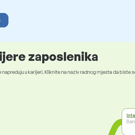
o
ijere zaposlenika
 napreduju u karijeri. Kliknite na naziv radnog mjesta da bist
Int
Ban