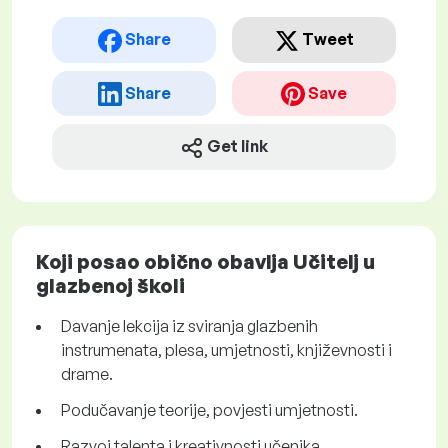
Share
Tweet
Share
Save
Get link
Koji posao obično obavlja Učitelj u
glazbenoj školi
Davanje lekcija iz sviranja glazbenih
instrumenata, plesa, umjetnosti, književnosti i
drame.
Podučavanje teorije, povjesti umjetnosti.
Razvoj talenta i kreativnosti učenika.