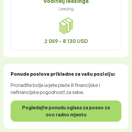
Voditelj leasinga
Leasing
2 059 - 8 130 USD
Ponude poslova
prikladne za vašu poziciju:
Pronađite bolje uvjete plaće ili financijske i
nefinancijske pogodnosti za sebe.
Pogledajte ponudu oglasa za posao za
ovo radno mjesto