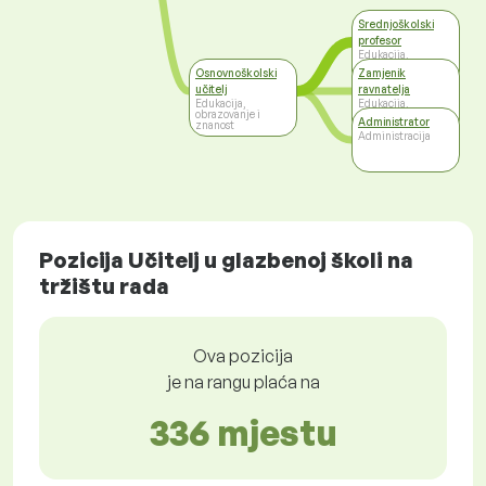
Srednjoškolski
profesor
Edukacija,
obrazovanje i
Osnovnoškolski
Zamjenik
znanost
učitelj
ravnatelja
Edukacija,
Edukacija,
obrazovanje i
obrazovanje i
Administrator
znanost
znanost
Administracija
Pozicija Učitelj u glazbenoj školi na
tržištu rada
Ova pozicija
je na rangu plaća na
336 mjestu