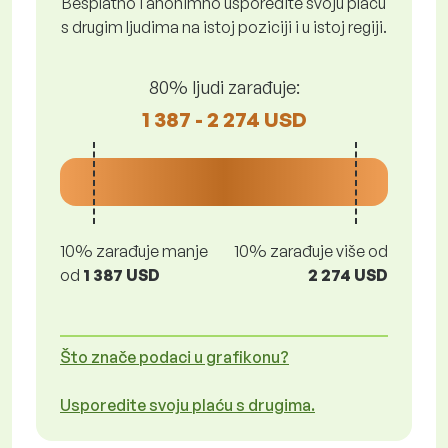
Besplatno i anonimno usporedite svoju plaću
s drugim ljudima na istoj poziciji i u istoj regiji.
80% ljudi zarađuje:
1 387 - 2 274 USD
10% zarađuje manje
10% zarađuje više od
od
1 387 USD
2 274 USD
Što znače podaci u grafikonu?
Usporedite svoju plaću s drugima.