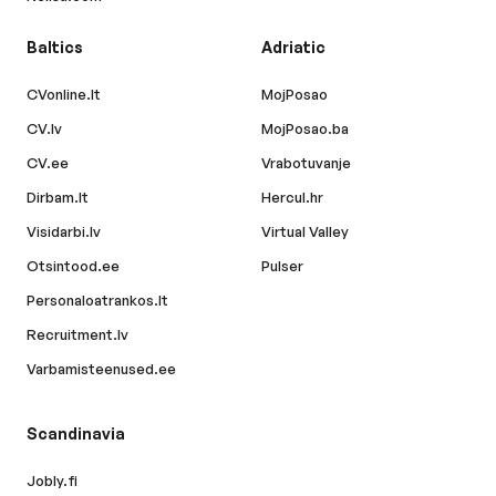
Baltics
Adriatic
CVonline.lt
MojPosao
CV.lv
MojPosao.ba
CV.ee
Vrabotuvanje
Dirbam.lt
Hercul.hr
Visidarbi.lv
Virtual Valley
Otsintood.ee
Pulser
Personaloatrankos.lt
Recruitment.lv
Varbamisteenused.ee
Scandinavia
Jobly.fi