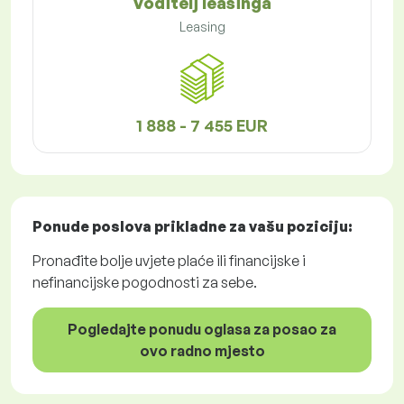
Voditelj leasinga
Leasing
1 888 - 7 455 EUR
Ponude poslova
prikladne za vašu poziciju:
Pronađite bolje uvjete plaće ili financijske i
nefinancijske pogodnosti za sebe.
Pogledajte ponudu oglasa za posao za
ovo radno mjesto