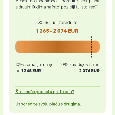
Besplatno i anonimno usporedite svoju plaću
s drugim ljudima na istoj poziciji i u istoj regiji.
80% ljudi zarađuje:
1 265 - 2 074 EUR
10% zarađuje manje
10% zarađuje više od
od
1 265 EUR
2 074 EUR
Što znače podaci u grafikonu?
Usporedite svoju plaću s drugima.