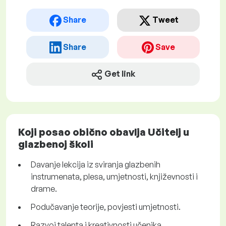
Share
Tweet
Share
Save
Get link
Koji posao obično obavlja Učitelj u
glazbenoj školi
Davanje lekcija iz sviranja glazbenih
instrumenata, plesa, umjetnosti, književnosti i
drame.
Podučavanje teorije, povjesti umjetnosti.
Razvoj talenta i kreativnosti učenika.