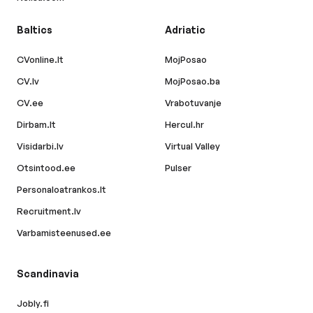
Baltics
Adriatic
CVonline.lt
MojPosao
CV.lv
MojPosao.ba
CV.ee
Vrabotuvanje
Dirbam.lt
Hercul.hr
Visidarbi.lv
Virtual Valley
Otsintood.ee
Pulser
Personaloatrankos.lt
Recruitment.lv
Varbamisteenused.ee
Scandinavia
Jobly.fi