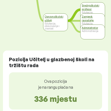
Srednjoškolski
profesor
Edukacija,
obrazovanje i
Osnovnoškolski
Zamjenik
znanost
učitelj
ravnatelja
Edukacija,
Edukacija,
obrazovanje i
obrazovanje i
Administrator
znanost
znanost
Administracija
Pozicija Učitelj u glazbenoj školi na
tržištu rada
Ova pozicija
je na rangu plaća na
336 mjestu