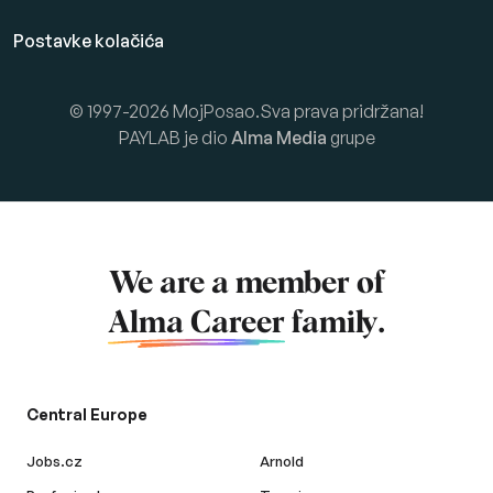
Postavke kolačića
© 1997-2026 MojPosao.Sva prava pridržana!
PAYLAB je dio
Alma Media
grupe
We are a member of
Alma Career
family.
Central Europe
Jobs.cz
Arnold