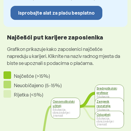
Isprobajte alat za plaću besplatno
Najčešći put karijere zaposlenika
Grafikon prikazuje kako zaposlenici najčešće
napreduju u karijeri. Kliknite na naziv radnog mjesta da
biste se upoznali s podacima o plaćama.
Najčešće (>15%)
Neuobičajeno (5-15%)
Srednjoškolski
profesor
Rijetka (<5%)
Edukacija,
obrazovanje i
Osnovnoškolski
Zamjenik
znanost
učitelj
ravnatelja
Edukacija,
Edukacija,
obrazovanje i
obrazovanje i
Odgojitelj
znanost
znanost
Edukacija,
obrazovanje i
znanost