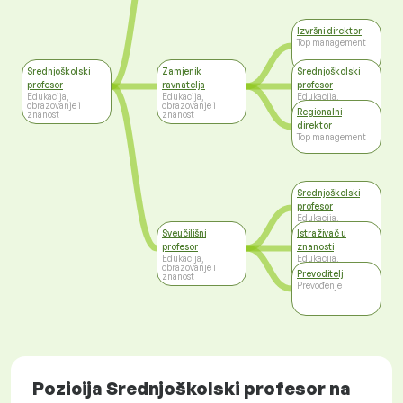
Izvršni direktor
Top management
Srednjoškolski
Zamjenik
Srednjoškolski
profesor
ravnatelja
profesor
Edukacija,
Edukacija,
Edukacija,
obrazovanje i
obrazovanje i
obrazovanje i
Regionalni
znanost
znanost
znanost
direktor
Top management
Srednjoškolski
profesor
Edukacija,
obrazovanje i
Sveučilišni
Istraživač u
znanost
profesor
znanosti
Edukacija,
Edukacija,
obrazovanje i
obrazovanje i
Prevoditelj
znanost
znanost
Prevođenje
Pozicija Srednjoškolski profesor na