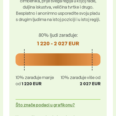
čimbenika, prije svega regija u kojoj rade,
duljina iskustva, veličina tvrtke i drugo.
Besplatno i anonimno usporedite svoju plaću
s drugim ljudima na istoj poziciji i u istoj regiji.
80% ljudi zarađuje:
1 220 - 2 027 EUR
10% zarađuje manje
10% zarađuje više od
od
1 220 EUR
2 027 EUR
Što znače podaci u grafikonu?