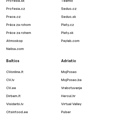
Profesia.sk
Teamio
Profesia.cz
Seduo.cz
Prace.cz
Seduo.sk
Práca za rohom
Platy.cz
Práce za rohem
Platy.sk
Atmoskop
Paylab.com
Nelisa.com
Baltics
Adriatic
CVonline.lt
MojPosao
CV.lv
MojPosao.ba
CV.ee
Vrabotuvanje
Dirbam.lt
Hercul.hr
Visidarbi.lv
Virtual Valley
Otsintood.ee
Pulser