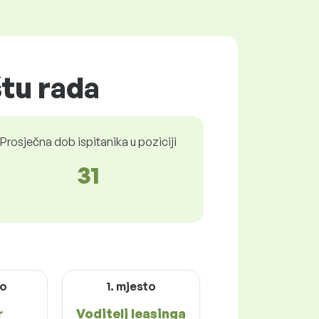
štu rada
Prosječna dob ispitanika u poziciji
31
to
1. mjesto
r
Voditelj leasinga