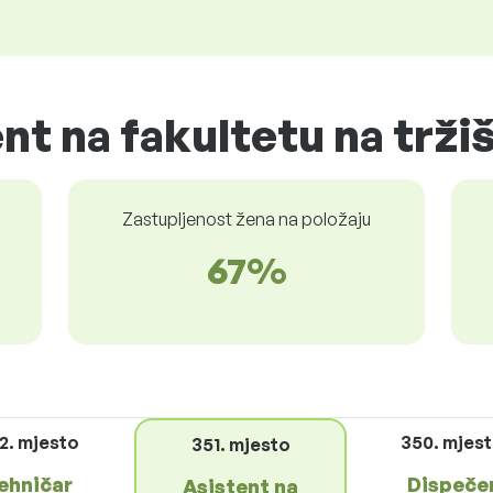
nt na fakultetu na trži
Zastupljenost žena na položaju
67%
2. mjesto
350. mjes
351. mjesto
ehničar
Dispeče
Asistent na