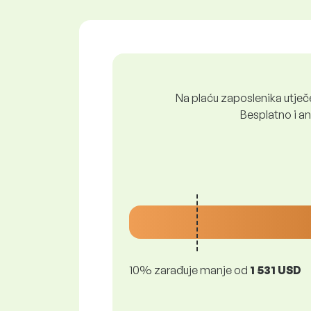
Na plaću zaposlenika utječe 
Besplatno i ano
10% zarađuje manje od
1 531 USD