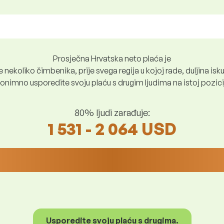
Prosječna Hrvatska neto plaća je
nekoliko čimbenika, prije svega regija u kojoj rade, duljina iskus
nimno usporedite svoju plaću s drugim ljudima na istoj poziciji i
80% ljudi zarađuje:
1 531 - 2 064 USD
Usporedite svoju plaću s drugima.