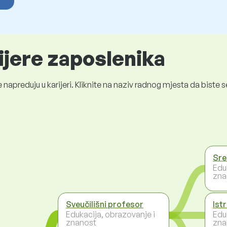
ijere zaposlenika
 napreduju u karijeri. Kliknite na naziv radnog mjesta da bist
Sre
Edu
zna
Sveučilišni profesor
Ist
Edukacija, obrazovanje i
Edu
znanost
zna