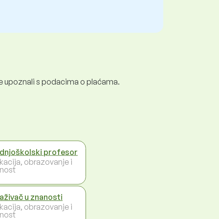
e se upoznali s podacima o plaćama.
dnjoškolski profesor
kacija, obrazovanje i
nost
raživač u znanosti
kacija, obrazovanje i
nost