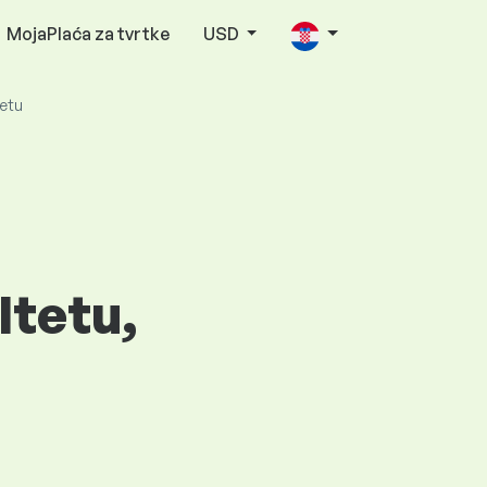
MojaPlaća za tvrtke
USD
tetu
ltetu,