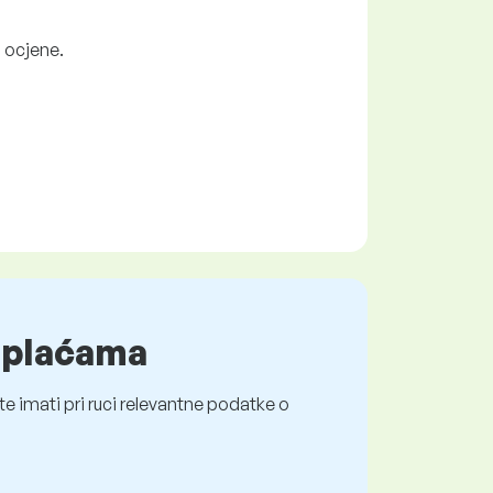
i ocjene.
o plaćama
e imati pri ruci relevantne podatke o