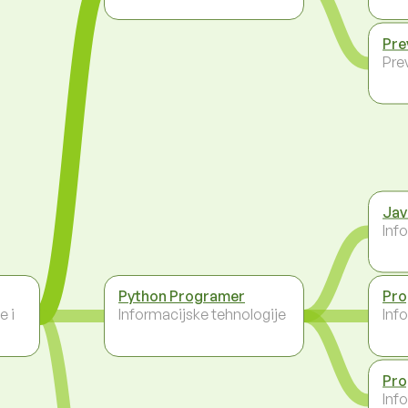
Pre
Pre
Jav
Inf
Python Programer
Pro
e i
Informacijske tehnologije
Inf
Pro
Inf