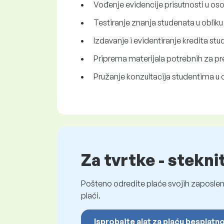
Vođenje evidencije prisutnosti u oso
Testiranje znanja studenata u obliku 
Izdavanje i evidentiranje kredita st
Priprema materijala potrebnih za pr
Pružanje konzultacija studentima 
Za tvrtke - stekni
Pošteno odredite plaće svojih zaposleni
plaći.
Isprobajte alat za plaću besplatn