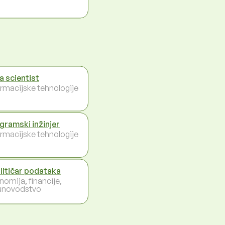
a scientist
ormacijske tehnologije
gramski inžinjer
ormacijske tehnologije
litičar podataka
nomija, financije,
unovodstvo