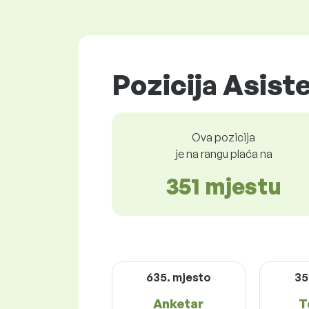
Pozicija Asiste
Ova pozicija
je na rangu plaća na
351 mjestu
635. mjesto
35
Anketar
T