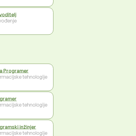
voditelj
vođenje
a Programer
ormacijske tehnologije
gramer
ormacijske tehnologije
gramski inžinjer
ormacijske tehnologije