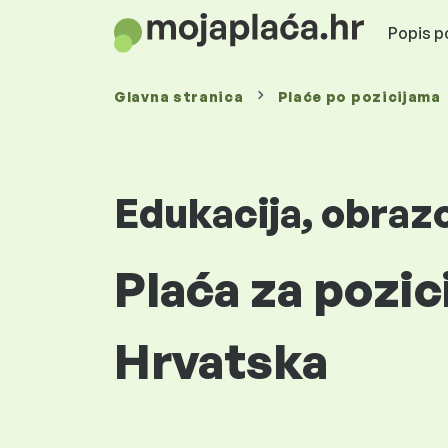
Popis po
Glavna stranica
Plaće
po pozicijama
Edukacija, obraz
Plaća za pozic
Hrvatska