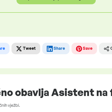
are
Tweet
Share
Save
čno obavlja Asistent na
čnih vježbi.