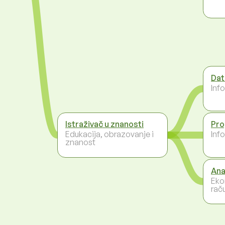
Dat
Inf
Istraživač u znanosti
Pro
Edukacija, obrazovanje i
Inf
znanost
Ana
Eko
rač