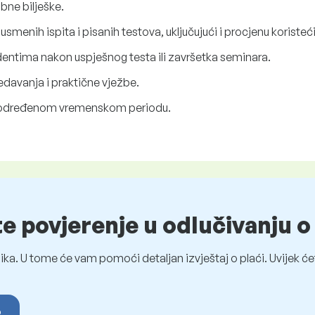
bne bilješke.
usmenih ispita i pisanih testova, uključujući i procjenu koristeć
udentima nakon uspješnog testa ili završetka seminara.
edavanja i praktične vježbe.
u određenom vremenskom periodu.
te povjerenje u odlučivanju 
ka. U tome će vam pomoći detaljan izvještaj o plaći. Uvijek ćet
o