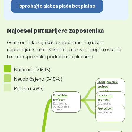
Isprobajte alat za plaću besplatno
Najčešći put karijere zaposlenika
Grafikon prikazuje kako zaposlenici najčešće
napreduju u karijeri. Kliknite na naziv radnog mjesta da
biste se upoznali s podacima o plaćama.
Najčešće (>15%)
Neuobičajeno (5-15%)
Srednjoškolski
profesor
Rijetka (<5%)
Edukacija,
obrazovanje i
Sveučilišni
Istraživač u
znanost
profesor
znanosti
Edukacija,
Edukacija,
obrazovanje i
obrazovanje i
Prevoditelj
znanost
znanost
Prevođenje