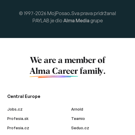
© 1997-2026 MojPosao.Sva prava pridržana!
PAYLAB je dio
Alma Media
grupe
We are a member of
Alma Career
family.
Central Europe
Jobs.cz
Arnold
Profesia.sk
Teamio
Profesia.cz
Seduo.cz