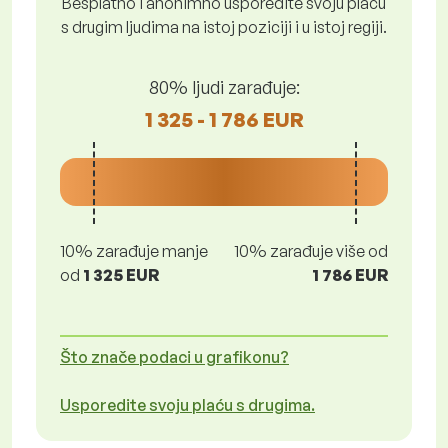
Besplatno i anonimno usporedite svoju plaću
s drugim ljudima na istoj poziciji i u istoj regiji.
80% ljudi zarađuje:
1 325 - 1 786 EUR
10% zarađuje manje
10% zarađuje više od
od
1 325 EUR
1 786 EUR
Što znače podaci u grafikonu?
Usporedite svoju plaću s drugima.