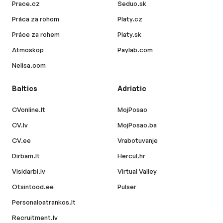
Prace.cz
Seduo.sk
Práca za rohom
Platy.cz
Práce za rohem
Platy.sk
Atmoskop
Paylab.com
Nelisa.com
Baltics
Adriatic
CVonline.lt
MojPosao
CV.lv
MojPosao.ba
CV.ee
Vrabotuvanje
Dirbam.lt
Hercul.hr
Visidarbi.lv
Virtual Valley
Otsintood.ee
Pulser
Personaloatrankos.lt
Recruitment.lv