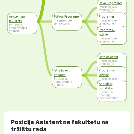
Java Programer
Informacijske
tehnologije
Asistent na
Python Programer
Programer
Informacijske
Informacijske
fakultetu
tehnologije
tehnologije
Edukacija,
obrazovanje i
Programski
znanost
inžinjer
Informacijske
tehnologije
Data scientist
Informacijske
tehnologije
Istraživač u
Programski
znanosti
inžinjer
Edukacija,
Informacijske
obrazovanje i
tehnologije
Analitičar
znanost
podataka
Ekonomija,
financije,
računovodstvo
Pozicija Asistent na fakultetu na
tržištu rada