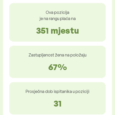
Ova pozicija
je na rangu plaća na
351 mjestu
Zastupljenost žena na položaju
67%
Prosječna dob ispitanika u poziciji
31