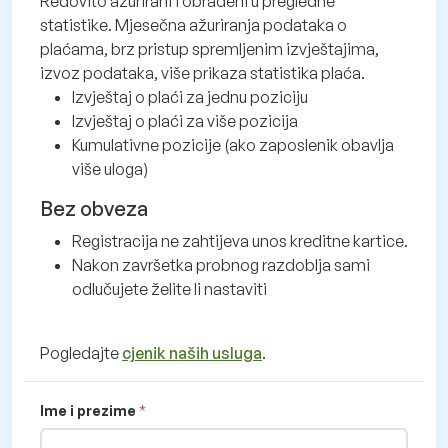
Redovito ažurirani i obrađeni u pregledne
statistike. Mjesečna ažuriranja podataka o
plaćama, brz pristup spremljenim izvještajima,
izvoz podataka, više prikaza statistika plaća.
Izvještaj o plaći za jednu poziciju
Izvještaj o plaći za više pozicija
Kumulativne pozicije (ako zaposlenik obavlja
više uloga)
Bez obveza
Registracija ne zahtijeva unos kreditne kartice.
Nakon završetka probnog razdoblja sami
odlučujete želite li nastaviti
Pogledajte
cjenik naših usluga
.
Ime i prezime