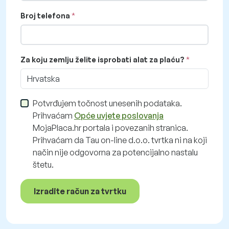
Broj telefona
Za koju zemlju želite isprobati alat za plaću?
Hrvatska
Potvrđujem točnost unesenih podataka.
Prihvaćam
Opće uvjete poslovanja
MojaPlaca.hr portala i povezanih stranica.
Prihvaćam da Tau on-line d.o.o. tvrtka ni na koji
način nije odgovorna za potencijalno nastalu
štetu.
Izradite račun za tvrtku