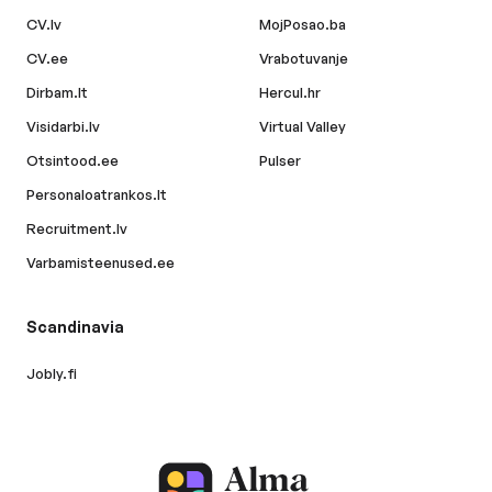
CV.lv
MojPosao.ba
CV.ee
Vrabotuvanje
Dirbam.lt
Hercul.hr
Visidarbi.lv
Virtual Valley
Otsintood.ee
Pulser
Personaloatrankos.lt
Recruitment.lv
Varbamisteenused.ee
Scandinavia
Jobly.fi