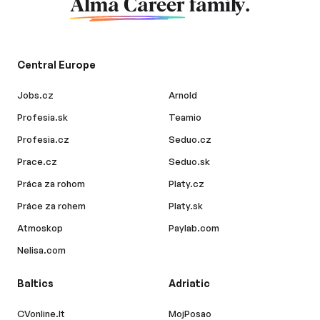
Alma Career
family.
Central Europe
Jobs.cz
Arnold
Profesia.sk
Teamio
Profesia.cz
Seduo.cz
Prace.cz
Seduo.sk
Práca za rohom
Platy.cz
Práce za rohem
Platy.sk
Atmoskop
Paylab.com
Nelisa.com
Baltics
Adriatic
CVonline.lt
MojPosao