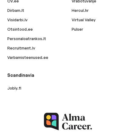
CV.ee
Vrabotuvanje
Dirbam.lt
Hercul.hr
Visidarbi.lv
Virtual Valley
Otsintood.ee
Pulser
Personaloatrankos.lt
Recruitment.lv
Varbamisteenused.ee
Scandinavia
Jobly.fi