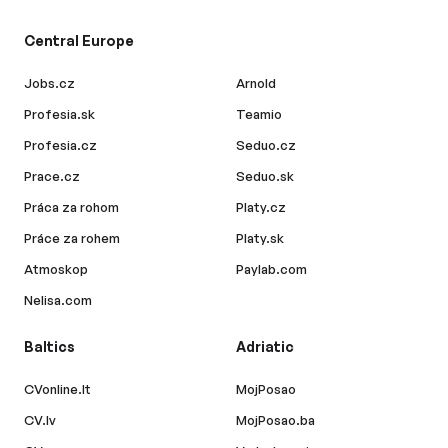
Central Europe
Jobs.cz
Arnold
Profesia.sk
Teamio
Profesia.cz
Seduo.cz
Prace.cz
Seduo.sk
Práca za rohom
Platy.cz
Práce za rohem
Platy.sk
Atmoskop
Paylab.com
Nelisa.com
Baltics
Adriatic
CVonline.lt
MojPosao
CV.lv
MojPosao.ba