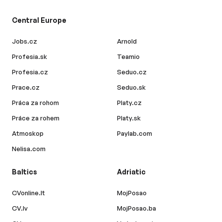
Central Europe
Jobs.cz
Arnold
Profesia.sk
Teamio
Profesia.cz
Seduo.cz
Prace.cz
Seduo.sk
Práca za rohom
Platy.cz
Práce za rohem
Platy.sk
Atmoskop
Paylab.com
Nelisa.com
Baltics
Adriatic
CVonline.lt
MojPosao
CV.lv
MojPosao.ba