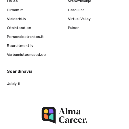
CV.ee
Vrabotuvanje
Dirbam.lt
Hercul.hr
Visidarbi.lv
Virtual Valley
Otsintood.ee
Pulser
Personaloatrankos.lt
Recruitment.lv
Varbamisteenused.ee
Scandinavia
Jobly.fi