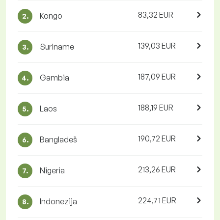
83,32 EUR
Kongo
2.
139,03 EUR
Suriname
3.
187,09 EUR
Gambia
4.
188,19 EUR
Laos
5.
190,72 EUR
Bangladeš
6.
213,26 EUR
Nigeria
7.
224,71 EUR
Indonezija
8.