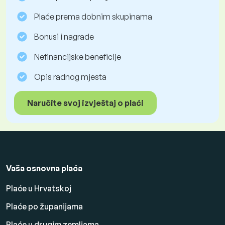
Plaće prema dobnim skupinama
Bonusi i nagrade
Nefinancijske beneficije
Opis radnog mjesta
Naručite svoj izvještaj o plaći
Vaša osnovna plaća
Plaće u Hrvatskoj
Plaće po županijama
Plaće u drugim zemljama