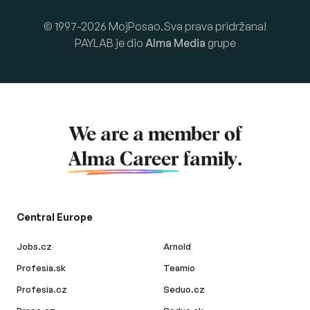
© 1997-2026 MojPosao.Sva prava pridržana!
PAYLAB je dio
Alma Media
grupe
We are a member of
Alma Career
family.
Central Europe
Jobs.cz
Arnold
Profesia.sk
Teamio
Profesia.cz
Seduo.cz