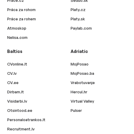
Prace.cz
Seduo.sk
Práca za rohom
Platy.cz
Práce za rohem
Platy.sk
Atmoskop
Paylab.com
Nelisa.com
Baltics
Adriatic
CVonline.lt
MojPosao
CV.lv
MojPosao.ba
CV.ee
Vrabotuvanje
Dirbam.lt
Hercul.hr
Visidarbi.lv
Virtual Valley
Otsintood.ee
Pulser
Personaloatrankos.lt
Recruitment.lv