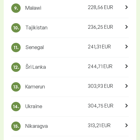
228,56 EUR
Malawi
9.
236,25 EUR
Tajikistan
10.
241,31 EUR
Senegal
11.
244,71 EUR
Šri Lanka
12.
303,93 EUR
Kamerun
13.
304,75 EUR
Ukraine
14.
313,21 EUR
Nikaragva
15.