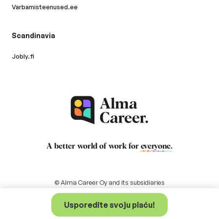
Varbamisteenused.ee
Scandinavia
Jobly.fi
A better world of work for
everyone
.
© Alma Career Oy and its subsidiaries
Usporedite svoju plaću!