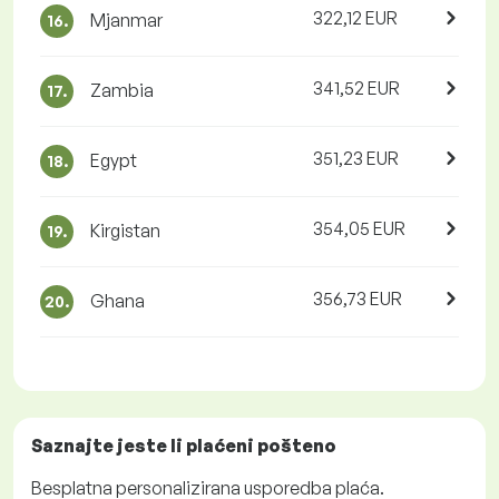
322,12 EUR
Mjanmar
16.
341,52 EUR
Zambia
17.
351,23 EUR
Egypt
18.
354,05 EUR
Kirgistan
19.
356,73 EUR
Ghana
20.
Saznajte jeste li plaćeni
pošteno
Besplatna
personalizirana usporedba plaća.